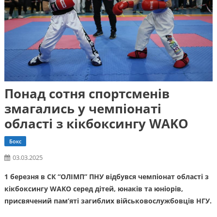
Понад сотня спортсменів
змагались у чемпіонаті
області з кікбоксингу WAKO
Бокс
03.03.2025
1 березня в СК “ОЛІМП” ПНУ відбувся чемпіонат області з
кікбоксингу WAKO серед дітей, юнаків та юніорів,
присвячений пам’яті загиблих військовослужбовців НГУ.