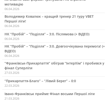
мотивацію
06.04.2026
Володимир Ковалюк – кращий тренер 21 туру VBET
Першої ліги!
06.04.2026
НК “Пробій” – “Поділля” – 3:0. Післямова (+ ВІДЕО)
06.04.2026
НК “Пробій” – “Поділля” – 3:0. Довгоочікувана перемога! (+
ВІДЕО)
06.04.2026
“Франківськ-Прикарпаття” обіграв “ІнтерХім” і пробився у
фінал Суперліги
27.03.2026
“Прикарпаття-Благо” – “Лівий Берег” – 0:0
22.03.2026
Івано-Франківськ прийме Фінал восьми Першої ліги
21.03.2026