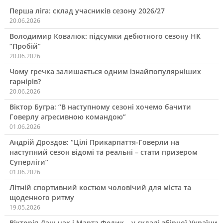
Перша ліга: склад учасників сезону 2026/27
20.06.2026
Володимир Ковалюк: підсумки дебютного сезону НК
“Пробій”
20.06.2026
Чому гречка залишається одним ізнайпопулярніших
гарнірів?
20.06.2026
Віктор Бугра: “В наступному сезоні хочемо бачити
Говерлу агресивною командою”
01.06.2026
Андрій Дроздов: “Цілі Прикарпаття-Говерли на
наступний сезон відомі та реальні – стати призером
Суперліги”
01.06.2026
Літній спортивний костюм чоловічий для міста та
щоденного ритму
19.05.2026
Вікторія Даньчак і Марта Федик – у складі збірної України