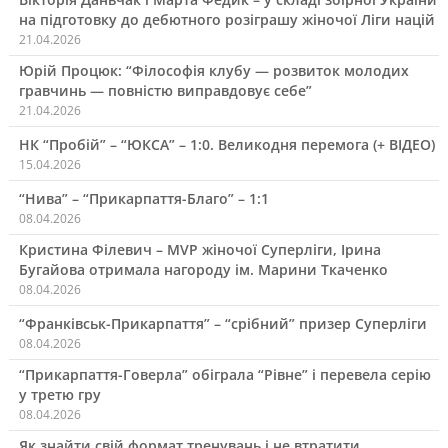
на підготовку до дебютного розіграшу жіночої Ліги націй
21.04.2026
Юрій Процюк: “Філософія клубу — розвиток молодих
гравчинь — повністю виправдовує себе”
21.04.2026
НК “Пробій” – “ЮКСА” – 1:0. Великодня перемога (+ ВІДЕО)
15.04.2026
“Нива” – “Прикарпаття-Благо” – 1:1
08.04.2026
Кристина Філевич – MVP жіночої Суперліги, Ірина
Бугайова отримала нагороду ім. Марини Ткаченко
08.04.2026
“Франківськ-Прикарпаття” – “срібний” призер Суперліги
08.04.2026
“Прикарпаття-Говерла” обіграла “Рівне” і перевела серію
у третю гру
08.04.2026
Як знайти свій формат тренувань і не втратити