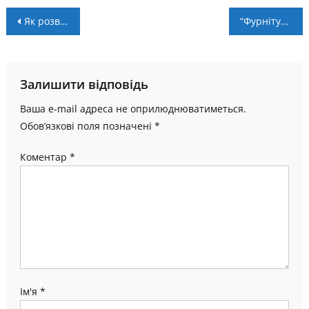
Навігація
Як розвивають художню гімнастику на Прикарпатті
“Фурнітура” – “Технологія-Агросвіт-СумДУ” – 3:3. Післямова
записів
Залишити відповідь
Ваша e-mail адреса не оприлюднюватиметься.
Обов’язкові поля позначені
*
Коментар
*
Ім'я
*