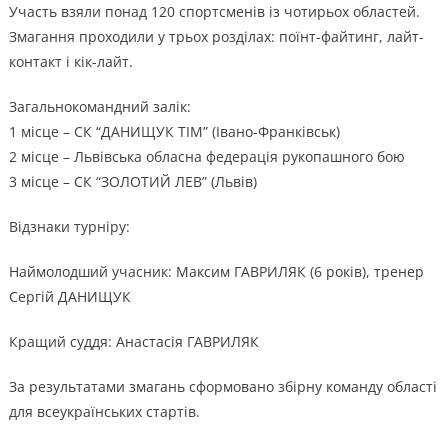
Участь взяли понад 120 спортсменів із чотирьох областей.
Змагання проходили у трьох розділах: поїнт-файтинг, лайт-
контакт і кік-лайт.
Загальнокомандний залік:
1 місце – СК “ДАНИЩУК ТІМ” (Івано-Франківськ)
2 місце – Львівська обласна федерація рукопашного бою
3 місце – СК “ЗОЛОТИЙ ЛЕВ” (Львів)
Відзнаки турніру:
Наймолодший учасник: Максим ГАВРИЛЯК (6 років), тренер
Сергій ДАНИЩУК
Кращий суддя: Анастасія ГАВРИЛЯК
За результатами змагань сформовано збірну команду області
для всеукраїнських стартів.