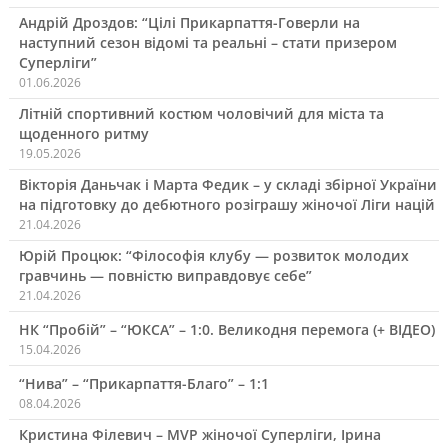
Андрій Дроздов: “Цілі Прикарпаття-Говерли на
наступний сезон відомі та реальні – стати призером
Суперліги”
01.06.2026
Літній спортивний костюм чоловічий для міста та
щоденного ритму
19.05.2026
Вікторія Даньчак і Марта Федик – у складі збірної України
на підготовку до дебютного розіграшу жіночої Ліги націй
21.04.2026
Юрій Процюк: “Філософія клубу — розвиток молодих
гравчинь — повністю виправдовує себе”
21.04.2026
НК “Пробій” – “ЮКСА” – 1:0. Великодня перемога (+ ВІДЕО)
15.04.2026
“Нива” – “Прикарпаття-Благо” – 1:1
08.04.2026
Кристина Філевич – MVP жіночої Суперліги, Ірина