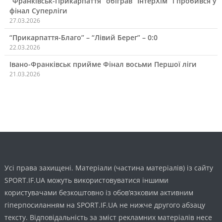
“Франківськ-Прикарпаття” обіграв “ІнтерХім” і пробився у
фінал Суперліги
27.03.2026
“Прикарпаття-Благо” – “Лівий Берег” – 0:0
22.03.2026
Івано-Франківськ прийме Фінал восьми Першої ліги
21.03.2026
Усі права захищені. Матеріали (частина матеріалів) із сайту
SPORT.IF.UA можуть використовуватися іншими
користувачами безкоштовно із обов’язковим активним
гіперпосиланням на SPORT.IF.UA не нижче другого абзацу
тексту. Відповідальність за зміст рекламних матеріалів несе