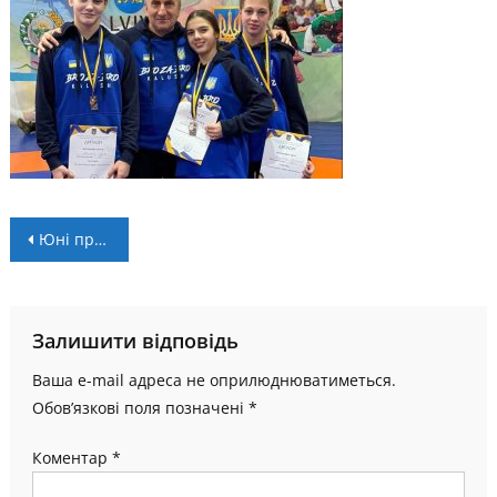
Навігація
Юні прикарпатські борці здобули 15 медалей на VII літній Гімназіаді України
записів
Залишити відповідь
Ваша e-mail адреса не оприлюднюватиметься.
Обов’язкові поля позначені
*
Коментар
*