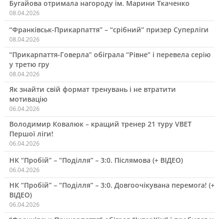
Бугайова отримала нагороду ім. Марини Ткаченко
08.04.2026
“Франківськ-Прикарпаття” – “срібний” призер Суперліги
08.04.2026
“Прикарпаття-Говерла” обіграла “Рівне” і перевела серію
у третю гру
08.04.2026
Як знайти свій формат тренувань і не втратити
мотивацію
06.04.2026
Володимир Ковалюк – кращий тренер 21 туру VBET
Першої ліги!
06.04.2026
НК “Пробій” – “Поділля” – 3:0. Післямова (+ ВІДЕО)
06.04.2026
НК “Пробій” – “Поділля” – 3:0. Довгоочікувана перемога! (+
ВІДЕО)
06.04.2026