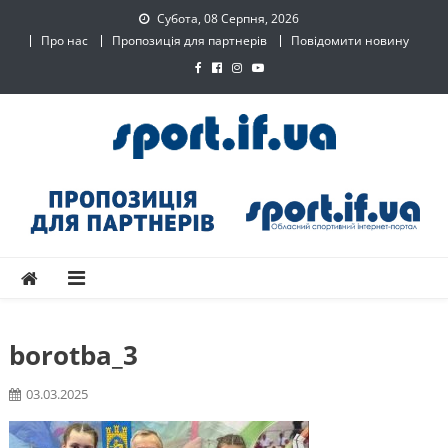
Skip
Субота, 08 Серпня, 2026
to
Про нас
Пропозиція для партнерів
Повідомити новину
content
SPORT.IF.UA – Обласний
Обласний спортивний інтернет-портал
спортивний інтернет-
портал
borotba_3
03.03.2025