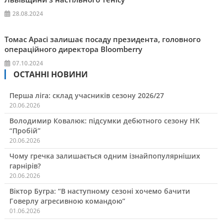
28.08.2024
Томас Арасі залишає посаду президента, головного
операційного директора Bloomberry
07.10.2024
ОСТАННІ НОВИНИ
Перша ліга: склад учасників сезону 2026/27
20.06.2026
Володимир Ковалюк: підсумки дебютного сезону НК
“Пробій”
20.06.2026
Чому гречка залишається одним ізнайпопулярніших
гарнірів?
20.06.2026
Віктор Бугра: “В наступному сезоні хочемо бачити
Говерлу агресивною командою”
01.06.2026