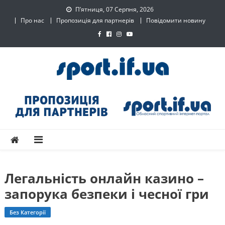
Skip
П’ятниця, 07 Серпня, 2026
to
Про нас
Пропозиція для партнерів
Повідомити новину
content
SPORT.IF.UA – Обласний
Обласний спортивний інтернет-портал
спортивний інтернет-
портал
Легальність онлайн казино –
запорука безпеки і чесної гри
Без Категорії