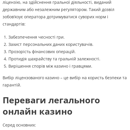
ліцензію, на здійснення гральної діяльності, виданий
державним або незалежним регулятором. Такий дозвіл
зобов’язує оператора дотримуватися суворих норм і
стандартів:
Забезпечення чесності гри.
Захист персональних даних користувачів.
Прозорість фінансових операцій.
Протидія шахрайству та гральній залежності.
Вирішення спорів між казино і гравцями.
Вибір ліцензованого казино – це вибір на користь безпеки та
гарантій.
Переваги легального
онлайн казино
Серед основних: