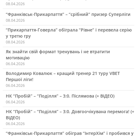
08.04.2026
“Франківськ-Прикарпаття” – “срібний” призер Суперліги
08.04.2026
“Прикарпаття-Говерла” обіграла “Рівне” і перевела серію
у третю гру
08.04.2026
Як знайти свій формат тренувань і не втратити
мотивацію
06.04.2026
Володимир Ковалюк – кращий тренер 21 туру VBET
Першої ліги!
06.04.2026
НК “Пробій” – “Поділля” – 3:0. Післямова (+ ВІДЕО)
06.04.2026
НК “Пробій” – “Поділля” – 3:0. Довгоочікувана перемога! (+
ВІДЕО)
06.04.2026
“Франківськ-Прикарпаття” обіграв “ІнтерХім” і пробився у