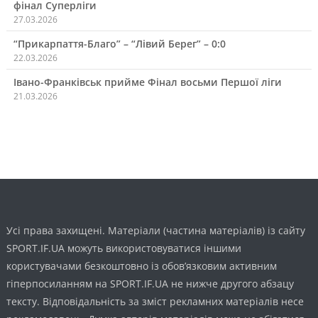
фінал Суперліги
27.03.2026
“Прикарпаття-Благо” – “Лівий Берег” – 0:0
22.03.2026
Івано-Франківськ прийме Фінал восьми Першої ліги
21.03.2026
Усі права захищені. Матеріали (частина матеріалів) із сайту
SPORT.IF.UA можуть використовуватися іншими
користувачами безкоштовно із обов’язковим активним
гіперпосиланням на SPORT.IF.UA не нижче другого абзацу
тексту. Відповідальність за зміст рекламних матеріалів несе