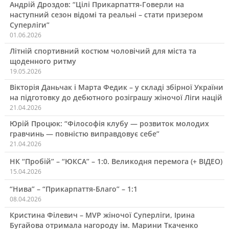
Андрій Дроздов: “Цілі Прикарпаття-Говерли на
наступний сезон відомі та реальні – стати призером
Суперліги”
01.06.2026
Літній спортивний костюм чоловічий для міста та
щоденного ритму
19.05.2026
Вікторія Даньчак і Марта Федик – у складі збірної України
на підготовку до дебютного розіграшу жіночої Ліги націй
21.04.2026
Юрій Процюк: “Філософія клубу — розвиток молодих
гравчинь — повністю виправдовує себе”
21.04.2026
НК “Пробій” – “ЮКСА” – 1:0. Великодня перемога (+ ВІДЕО)
15.04.2026
“Нива” – “Прикарпаття-Благо” – 1:1
08.04.2026
Кристина Філевич – MVP жіночої Суперліги, Ірина
Бугайова отримала нагороду ім. Марини Ткаченко