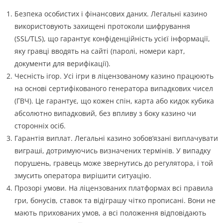
Безпека особистих і фінансових даних. Легальні казино
використовують захищені протоколи шифрування
(SSL/TLS), що гарантує конфіденційність усієї інформації,
яку гравці вводять на сайті (паролі, номери карт,
документи для верифікації).
Чесність ігор. Усі ігри в ліцензованому казино працюють
на основі сертифікованого генератора випадкових чисел
(ГВЧ). Це гарантує, що кожен спін, карта або кидок кубика
абсолютно випадковий, без впливу з боку казино чи
сторонніх осіб.
Гарантія виплат. Легальні казино зобов’язані виплачувати
виграші, дотримуючись визначених термінів. У випадку
порушень, гравець може звернутись до регулятора, і той
змусить оператора вирішити ситуацію.
Прозорі умови. На ліцензованих платформах всі правила
гри, бонусів, ставок та відіграшу чітко прописані. Вони не
мають прихованих умов, а всі положення відповідають