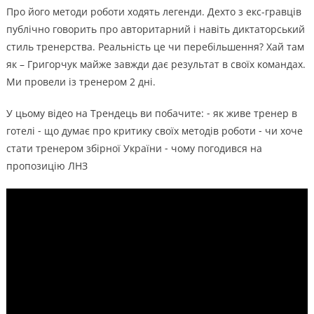
Про його методи роботи ходять легенди. Дехто з екс-гравців
публічно говорить про авторитарний і навіть диктаторський
стиль тренерства. Реальність це чи перебільшення? Хай там
як – Григорчук майже завжди дає результат в своїх командах.
Ми провели із тренером 2 дні.
У цьому відео на Трендець ви побачите: ⁃ як живе тренер в
готелі ⁃ що думає про критику своїх методів роботи ⁃ чи хоче
стати тренером збірної України ⁃ чому погодився на
пропозицію ЛНЗ