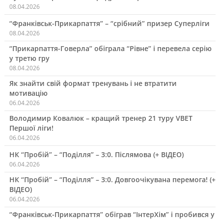
08.04.2026
“Франківськ-Прикарпаття” – “срібний” призер Суперліги
08.04.2026
“Прикарпаття-Говерла” обіграла “Рівне” і перевела серію
у третю гру
08.04.2026
Як знайти свій формат тренувань і не втратити
мотивацію
06.04.2026
Володимир Ковалюк – кращий тренер 21 туру VBET
Першої ліги!
06.04.2026
НК “Пробій” – “Поділля” – 3:0. Післямова (+ ВІДЕО)
06.04.2026
НК “Пробій” – “Поділля” – 3:0. Довгоочікувана перемога! (+
ВІДЕО)
06.04.2026
“Франківськ-Прикарпаття” обіграв “ІнтерХім” і пробився у