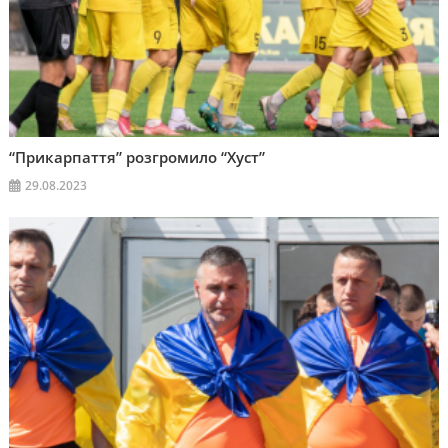
“Прикарпаття” розгромило “Хуст”
29.08.2023