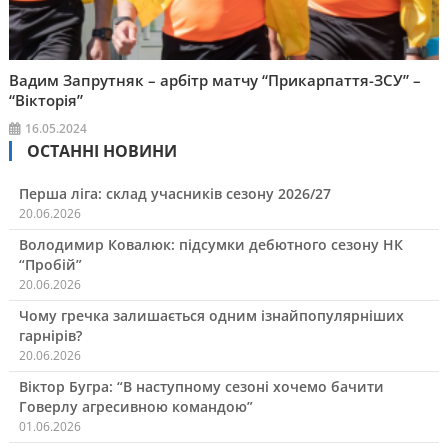
Вадим Запрутняк – арбітр матчу “Прикарпаття-ЗСУ” –
“Вікторія”
16.05.2024
ОСТАННІ НОВИНИ
Перша ліга: склад учасників сезону 2026/27
20.06.2026
Володимир Ковалюк: підсумки дебютного сезону НК
“Пробій”
20.06.2026
Чому гречка залишається одним ізнайпопулярніших
гарнірів?
20.06.2026
Віктор Бугра: “В наступному сезоні хочемо бачити
Говерлу агресивною командою”
01.06.2026