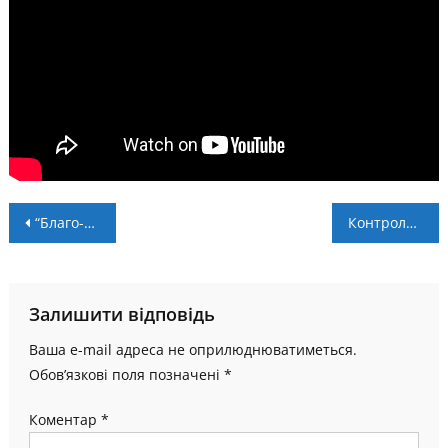
Навігація
“Благо-Юність” Івано-Франківськ – переможець турніру “Кубок Підгір’я” 2025 року
Контрольні матчі. Фініш Кубка Підгір’я, турніри в районах
записів
Залишити відповідь
Ваша e-mail адреса не оприлюднюватиметься.
Обов’язкові поля позначені
*
Коментар
*