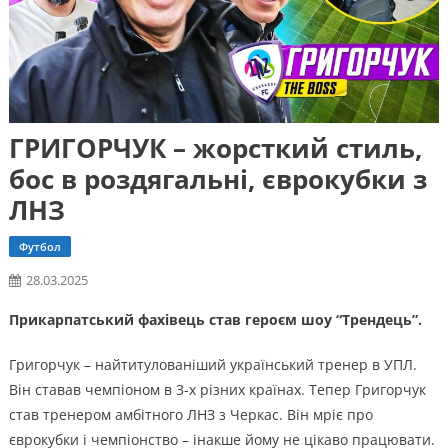
ГРИГОРЧУК – жорсткий стиль,
бос в роздягальні, єврокубки з
ЛНЗ
Футбол
28.03.2025
Прикарпатський фахівець став героєм шоу “Трендець”.
Григорчук – найтитулованіший український тренер в УПЛ.
Він ставав чемпіоном в 3-х різних країнах. Тепер Григорчук
став тренером амбітного ЛНЗ з Черкас. Він мріє про
єврокубки і чемпіонство – інакше йому не цікаво працювати.