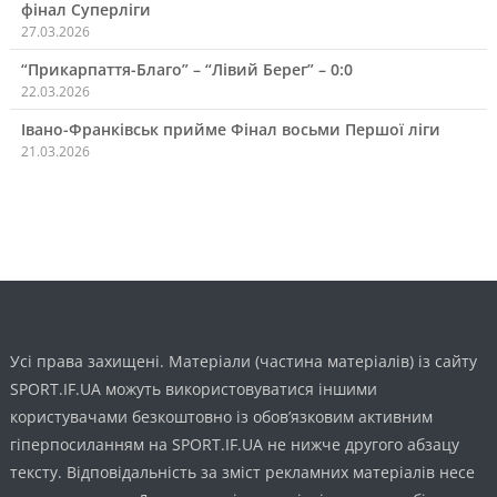
фінал Суперліги
27.03.2026
“Прикарпаття-Благо” – “Лівий Берег” – 0:0
22.03.2026
Івано-Франківськ прийме Фінал восьми Першої ліги
21.03.2026
Усі права захищені. Матеріали (частина матеріалів) із сайту
SPORT.IF.UA можуть використовуватися іншими
користувачами безкоштовно із обов’язковим активним
гіперпосиланням на SPORT.IF.UA не нижче другого абзацу
тексту. Відповідальність за зміст рекламних матеріалів несе