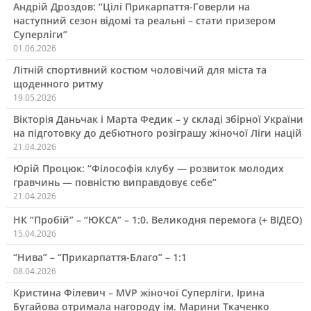
Андрій Дроздов: “Цілі Прикарпаття-Говерли на
наступний сезон відомі та реальні – стати призером
Суперліги”
01.06.2026
Літній спортивний костюм чоловічий для міста та
щоденного ритму
19.05.2026
Вікторія Даньчак і Марта Федик – у складі збірної України
на підготовку до дебютного розіграшу жіночої Ліги націй
21.04.2026
Юрій Процюк: “Філософія клубу — розвиток молодих
гравчинь — повністю виправдовує себе”
21.04.2026
НК “Пробій” – “ЮКСА” – 1:0. Великодня перемога (+ ВІДЕО)
15.04.2026
“Нива” – “Прикарпаття-Благо” – 1:1
08.04.2026
Кристина Філевич – MVP жіночої Суперліги, Ірина
Бугайова отримала нагороду ім. Марини Ткаченко