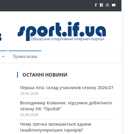
ртал
Пряма мова
ОСТАННІ НОВИНИ
Перша ліга: склад учасників сезону 2026/27
20.06.2026
Володимир Ковалюк: підсумки дебютного
сезону НК “Пробій”
20.06.2026
Чому гречка залишається одним
ізнайпопулярніших гарнірів?