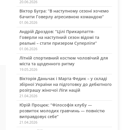
20.06.2026
Віктор Бугра: “В наступному сезоні хочемо
бачити Говерлу агресивною командою”
01.06.2026
Андрій Дроздов: “Цілі Прикарпаття-
Говерли на наступний сезон відомі та
реальні – стати призером Суперліги”
01.06.2026
Літній спортивний костюм чоловічий для
міста та щоденного ритму
19.05.2026
Вікторія Даньчак і Марта Федик – у складі
збірної України на підготовку до дебютного
розіграшу жіночої Ліги націй
21.04.2026
Юрій Процюк: “Філософія клубу —
розвиток молодих гравчинь — повністю
виправдовує себе”
21.04.2026