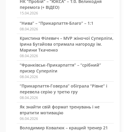
НК “Пробій” – “ЮКСА” – 1:0. Великодня
перемога (+ ВІДЕО)
15.04.2026
“Нива” – “Прикарпаття-Благо” – 1:1
08.04.2026
Кристина Філевич – MVP жіночої Суперліги,
Ірина Бугайова отримала нагороду ім.
Марини Ткаченко
08.04.2026
“Франківськ-Прикарпаття” – “срібний”
призер Суперліги
08.04.2026
“Прикарпаття-Говерла” обіграла “Рівне” і
перевела серію у третю гру
08.04.2026
Як знайти свій формат тренувань і не
втратити мотивацію
06.04.2026
Володимир Ковалюк – кращий тренер 21