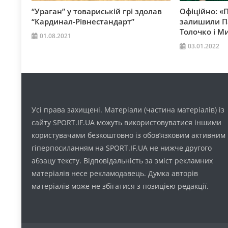
“Ураган” у товариській грі здолав
Офіційно: «
“Кардинал-Рівнестандарт”
залишили Па
Толочко і М
01.08.2021
03.01.2022
Усі права захищені. Матеріали (частина матеріалів) із
сайту SPORT.IF.UA можуть використовуватися іншими
користувачами безкоштовно із обов’язковим активним
гіперпосиланням на SPORT.IF.UA не нижче другого
абзацу тексту. Відповідальність за зміст рекламних
матеріалів несе рекламодавець. Думка авторів
матеріалів може не збігатися з позицією редакції.