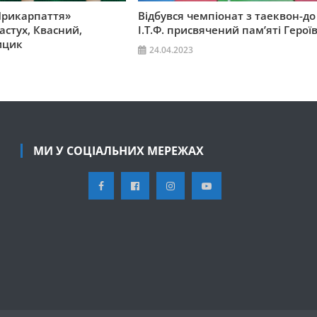
Прикарпаття»
Відбувся чемпіонат з таеквон-до
стух, Квасний,
І.Т.Ф. присвячений пам’яті Герої
ицик
24.04.2023
МИ У СОЦІАЛЬНИХ МЕРЕЖАХ