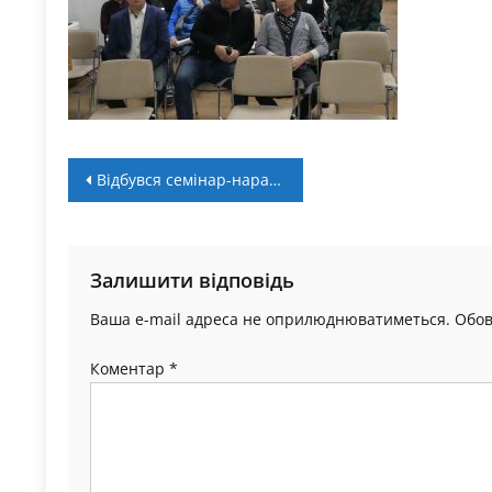
Навігація
Відбувся семінар-нарада з питань розвитку дитячо-юнацького футболу в Івано-Франківській області
записів
Залишити відповідь
Ваша e-mail адреса не оприлюднюватиметься.
Обов
Коментар
*