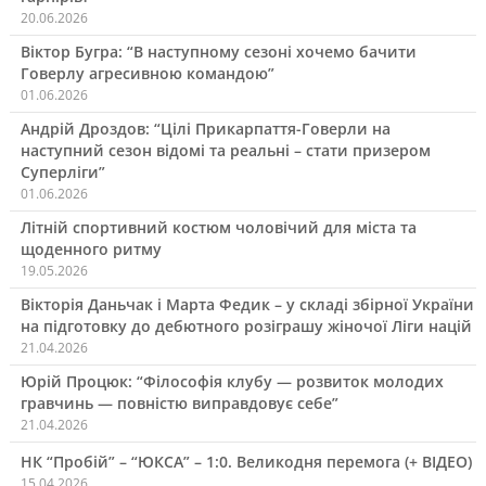
20.06.2026
Віктор Бугра: “В наступному сезоні хочемо бачити
Говерлу агресивною командою”
01.06.2026
Андрій Дроздов: “Цілі Прикарпаття-Говерли на
наступний сезон відомі та реальні – стати призером
Суперліги”
01.06.2026
Літній спортивний костюм чоловічий для міста та
щоденного ритму
19.05.2026
Вікторія Даньчак і Марта Федик – у складі збірної України
на підготовку до дебютного розіграшу жіночої Ліги націй
21.04.2026
Юрій Процюк: “Філософія клубу — розвиток молодих
гравчинь — повністю виправдовує себе”
21.04.2026
НК “Пробій” – “ЮКСА” – 1:0. Великодня перемога (+ ВІДЕО)
15.04.2026