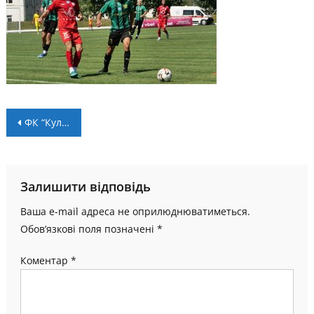
Навігація
ФК “Куликів-Білка” – НК “Пробій”: анонс матчу 13 туру (+ LIVE)
записів
Залишити відповідь
Ваша e-mail адреса не оприлюднюватиметься.
Обов’язкові поля позначені
*
Коментар
*