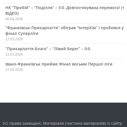
НК “Пробій” – “Поділля” – 3:0. Довгоочікувана перемога! (+
ВІДЕО)
06.04.2026
“Франківськ-Прикарпаття” обіграв “ІнтерХім” і пробився у
фінал Суперліги
27.03.2026
“Прикарпаття-Благо” – “Лівий Берег” – 0:0
22.03.2026
Івано-Франківськ прийме Фінал восьми Першої ліги
21.03.2026
Усі права захищені. Матеріали (частина матеріалів) із сайту