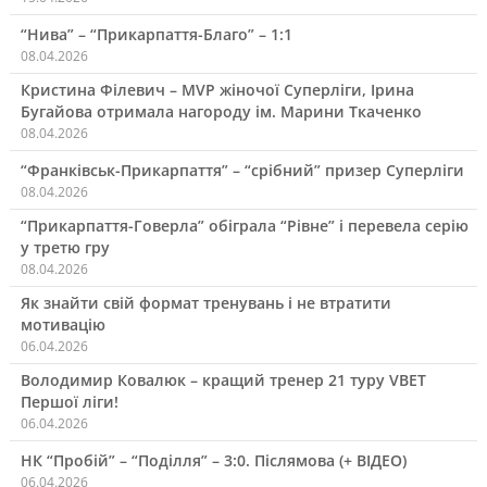
“Нива” – “Прикарпаття-Благо” – 1:1
08.04.2026
Кристина Філевич – MVP жіночої Суперліги, Ірина
Бугайова отримала нагороду ім. Марини Ткаченко
08.04.2026
“Франківськ-Прикарпаття” – “срібний” призер Суперліги
08.04.2026
“Прикарпаття-Говерла” обіграла “Рівне” і перевела серію
у третю гру
08.04.2026
Як знайти свій формат тренувань і не втратити
мотивацію
06.04.2026
Володимир Ковалюк – кращий тренер 21 туру VBET
Першої ліги!
06.04.2026
НК “Пробій” – “Поділля” – 3:0. Післямова (+ ВІДЕО)
06.04.2026