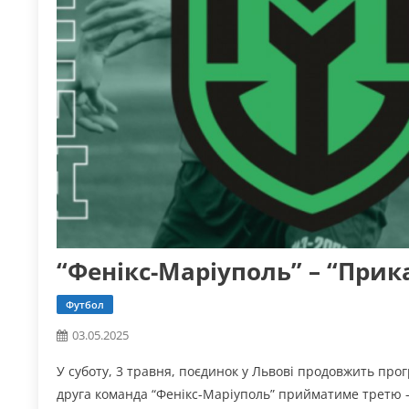
“Фенікс-Маріуполь” – “Прика
Футбол
03.05.2025
У суботу, 3 травня, поєдинок у Львові продовжить прог
друга команда “Фенікс-Маріуполь” прийматиме третю –