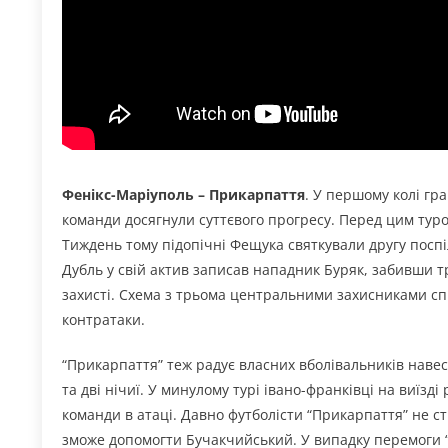
Фенікс-Маріуполь – Прикарпаття
. У першому колі гра
команди досягнули суттєвого прогресу. Перед цим туром
Тиждень тому підопічні Фещука святкували другу поспі
Дубль у свій актив записав нападник Буряк, забивши тр
захисті. Схема з трьома центральними захисниками сп
контратаки.
“Прикарпаття” теж радує власних вболівальників навес
та дві нічиї. У минулому турі івано-франківці на виїзді
команди в атаці. Давно футболісти “Прикарпаття” не с
зможе допомогти Бучакчийський. У випадку перемоги “з