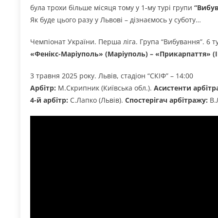
була трохи більше місяця тому у 1-му турі групи
“Вибув
Як буде цього разу у Львові – дізнаємось у суботу…
Чемпіонат України. Перша ліга. Група “Вибування”. 6 т
«Фенікс-Маріуполь» (Маріуполь) – «Прикарпаття» (
3 травня 2025 року. Львів, стадіон “СКІФ” – 14:00
Арбітр:
М.Скрипник (Київська обл.).
Асистенти арбітр
4-й арбітр:
С.Лапко (Львів).
Спостерігач арбітражу:
В.