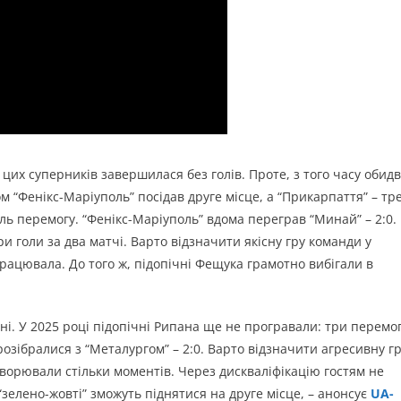
 цих суперників завершилася без голів. Проте, з того часу обидв
 “Фенікс-Маріуполь” посідав друге місце, а “Прикарпаття” – тре
ль перемогу. “Фенікс-Маріуполь” вдома переграв “Минай” – 2:0.
и голи за два матчі. Варто відзначити якісну гру команди у
рацювала. До того ж, підопічні Фещука грамотно вибігали в
ні. У 2025 році підопічні Рипана ще не програвали: три перемо
 розібралися з “Металургом” – 2:0. Варто відзначити агресивну г
творювали стільки моментів. Через дискваліфікацію гостям не
елено-жовті” зможуть піднятися на друге місце, – анонсує
UA-