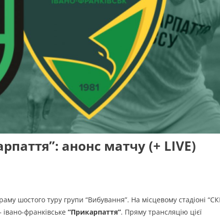
рпаття”: анонс матчу (+ LIVE)
раму шостого туру групи “Вибування”. На місцевому стадіоні “СК
 івано-франківське
“Прикарпаття”
. Пряму трансляцію цієї