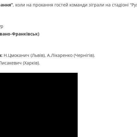
ання”
, коли на прохання гостей команди зіграли на стадіоні “Рух
ур
Івано-Франківськ)
а:
Н.Цмоканич (Львів), А.Лікаренко (Чернігів).
Лисакевич (Харків).