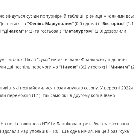
ою зійдуться сусіди по турнірній таблиці, різниця між якими всь
ві нічиїх – з
“Фенікс-Маріуполем”
(0:0 вдома) і
“Вікторією”
(1:1
і
“Діназом”
(4:2) та гостьова з
“Металургом”
(2:0) дозволили
 сім очок. Після “сухої” нічиєї в Івано-Франківську підопічні
 були дві поспіль перемоги – з
“Нивою”
(3:2 у гостях) і
“Минаєм”
(
рників, які познайомилися позаминулого сезону. У вересні 2022-
ли переможця (1:1), так само як і в другому колі в Івано-
. На полі столичного НТК ім.Баннікова втретє була зафіксована
ті здолали маріупольців – 1:0. Ще одна нічия, на цей раз “суха”,