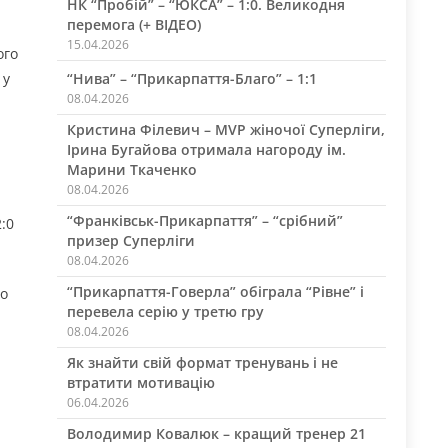
НК “Пробій” – “ЮКСА” – 1:0. Великодня
перемога (+ ВІДЕО)
15.04.2026
ого
“Нива” – “Прикарпаття-Благо” – 1:1
 у
08.04.2026
Кристина Філевич – MVP жіночої Суперліги,
Ірина Бугайова отримала нагороду ім.
Марини Ткаченко
08.04.2026
“Франківськ-Прикарпаття” – “срібний”
2:0
призер Суперліги
08.04.2026
“Прикарпаття-Говерла” обіграла “Рівне” і
го
перевела серію у третю гру
08.04.2026
Як знайти свій формат тренувань і не
втратити мотивацію
06.04.2026
Володимир Ковалюк – кращий тренер 21