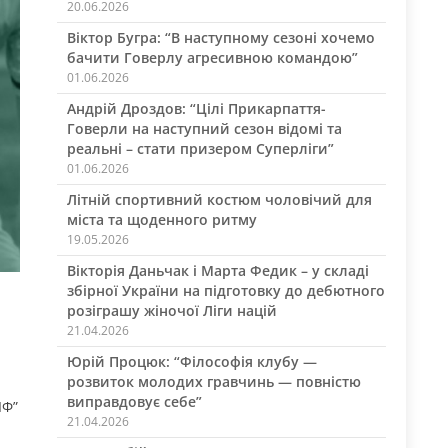
20.06.2026
Віктор Бугра: “В наступному сезоні хочемо
бачити Говерлу агресивною командою”
01.06.2026
Андрій Дроздов: “Цілі Прикарпаття-
Говерли на наступний сезон відомі та
реальні – стати призером Суперліги”
01.06.2026
Літній спортивний костюм чоловічий для
міста та щоденного ритму
19.05.2026
Вікторія Даньчак і Марта Федик – у складі
збірної України на підготовку до дебютного
розіграшу жіночої Ліги націй
21.04.2026
Юрій Процюк: “Філософія клубу —
розвиток молодих гравчинь — повністю
виправдовує себе”
ІФ”
21.04.2026