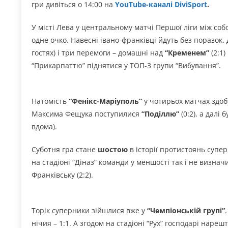
гри дивіться о 14:00 на
YouTube-каналі DiviSport
.
У місті Лева у центральному матчі Першої ліги між соб
одне очко. Навесні івано-франківці йдуть без поразок. Д
гостях) і три перемоги – домашні над
“Кременем”
(2:1) 
“Прикарпаттю” піднятися у ТОП-3 групи “Вибування”.
Натомість
“Фенікс-Маріуполь”
у чотирьох матчах здобув
Максима Фещука поступилися
“Поділлю”
(0:2), а далі
вдома).
Суботня гра стане
шостою
в історії протистоянь супе
на стадіоні “Діназ” команди у меншості так і не визначи
Франківську (2:2).
Торік суперники зійшлися вже у
“Чемпіонській групі”
нічия – 1:1. А згодом на стадіоні “Рух” господарі нареш