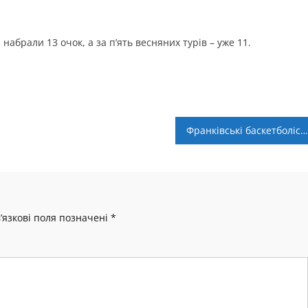
 набрали 13 очок, а за п’ять весняних турів – уже 11.
Франківські баскетболістки стали другими у ВЮБЛ серед дівчат 2011 року народження
’язкові поля позначені
*