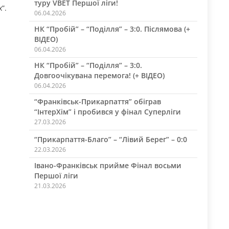
туру VBET Першої ліги!
”.
06.04.2026
НК “Пробій” – “Поділля” – 3:0. Післямова (+
ВІДЕО)
06.04.2026
НК “Пробій” – “Поділля” – 3:0.
Довгоочікувана перемога! (+ ВІДЕО)
06.04.2026
“Франківськ-Прикарпаття” обіграв
“ІнтерХім” і пробився у фінал Суперліги
27.03.2026
“Прикарпаття-Благо” – “Лівий Берег” – 0:0
22.03.2026
Івано-Франківськ прийме Фінал восьми
Першої ліги
21.03.2026