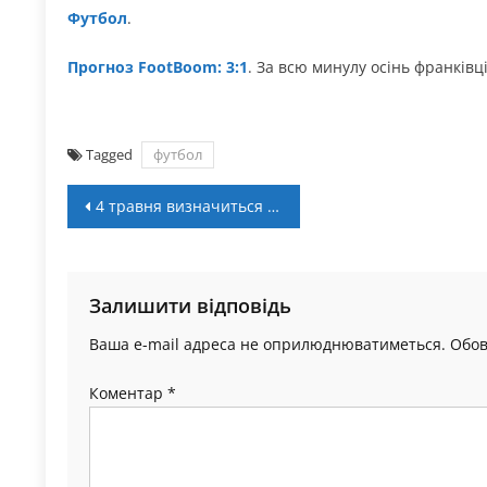
Футбол
.
Прогноз FootBoom: 3:1
. За всю минулу осінь франківці
Tagged
футбол
Навігація
4 травня визначиться чемпіон Івано-Франківська з баскетболу
записів
Залишити відповідь
Ваша e-mail адреса не оприлюднюватиметься.
Обов
Коментар
*