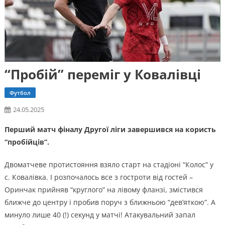
“Пробій” переміг у Ковалівці
Футбол
24.05.2025
Перший матч фіналу Другої ліги завершився на користь
“пробійців”.
Двоматчеве протистояння взяло старт на стадіоні “Колос” у
с. Ковалівка. І розпочалось все з гостроти від гостей –
Оринчак прийняв “круглого” на лівому фланзі, змістився
ближче до центру і пробив поруч з ближньою “дев’яткою”. А
минуло лише 40 (!) секунд у матчі! Атакувальний запал