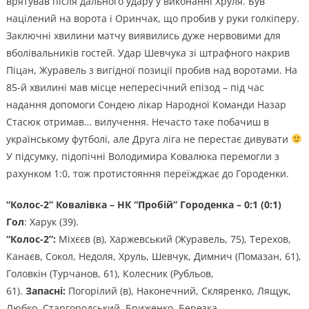
врятував після дального удару у виконанні Хруля. Був
націлений на ворота і Оринчак, що пробив у руки голкіперу.
Заключні хвилини матчу виявились дуже нервовими для
вболівальників гостей. Удар Шевчука зі штрафного накрив
Піцан, Журавель з вигідної позиції пробив над воротами. На
85-й хвилині мав місце непересічний епізод – під час
надання допомоги Сондею лікар Народної Команди Назар
Стасюк отримав… вилучення. Нечасто таке побачиш в
українському футболі, але Друга ліга не перестає дивувати
У підсумку, підопічні Володимира Ковалюка перемогли з
рахунком 1:0, тож протистояння переїжджає до Городенки.
“Колос-2” Ковалівка – НК “Пробій” Городенка – 0:1 (0:1)
Гол
: Харук (39).
“Колос-2”:
Міхєєв (в), Харжевський (Журавель, 75), Терехов,
Канаєв, Сокол, Недоля, Хруль, Шевчук, Димнич (Помазан, 61),
Головкін (Турчанов, 61), Колесник (Рубльов,
61).
Запасні:
Погорілий (в), Наконечний, Скляренко, Лящук,
Любко, Старгородський, Бриженко, Березка,