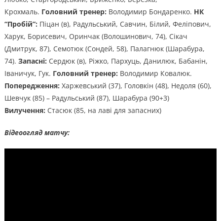
Крохмаль.
Головний тренер:
Володимир Бондаренко.
НК
“Пробій”:
Піцан (в), Радульський, Савчин, Білий, Феліпович,
Харук, Борисевич, Оринчак (Волошинович, 74), Сікач
(Дмитрук, 87), Семотюк (Сондей, 58), Палагнюк (Шарабура,
74).
Запасні:
Сердюк (в), Ріжко, Пархуць, Данилюк, Бабанін,
Іваничук, Гук.
Головний тренер:
Володимир Ковалюк.
Попередження:
Харжевський (37), Головкін (48), Недоля (60),
Шевчук (85) – Радульський (87), Шарабура (90+3)
Вилучення:
Стасюк (85, на лаві для запасних)
Відеоогляд матчу: