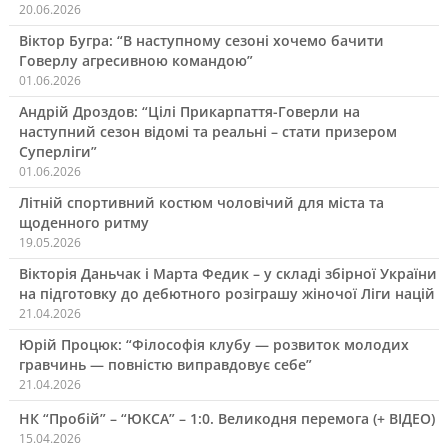
20.06.2026
Віктор Бугра: “В наступному сезоні хочемо бачити
Говерлу агресивною командою”
01.06.2026
Андрій Дроздов: “Цілі Прикарпаття-Говерли на
наступний сезон відомі та реальні – стати призером
Суперліги”
01.06.2026
Літній спортивний костюм чоловічий для міста та
щоденного ритму
19.05.2026
Вікторія Даньчак і Марта Федик – у складі збірної України
на підготовку до дебютного розіграшу жіночої Ліги націй
21.04.2026
Юрій Процюк: “Філософія клубу — розвиток молодих
гравчинь — повністю виправдовує себе”
21.04.2026
НК “Пробій” – “ЮКСА” – 1:0. Великодня перемога (+ ВІДЕО)
15.04.2026