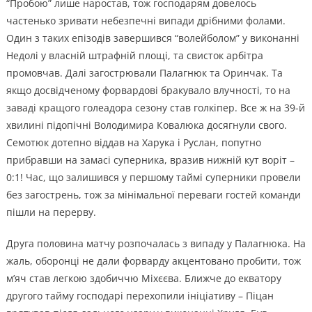
“Пробою” лише наростав, тож господарям довелось
частенько зривати небезпечні випади дрібними фолами.
Один з таких епізодів завершився “волейболом” у виконанні
Недолі у власній штрафній площі, та свисток арбітра
промовчав. Далі загострювали Палагнюк та Оринчак. Та
якщо досвідченому форвардові бракувало влучності, то на
заваді кращого голеадора сезону став голкіпер. Все ж на 39-й
хвилині підопічні Володимира Ковалюка досягнули свого.
Семотюк дотепно віддав на Харука і Руслан, попутно
прибравши на замасі суперника, вразив нижній кут воріт –
0:1! Час, що залишився у першому таймі суперники провели
без загострень, тож за мінімальної переваги гостей команди
пішли на перерву.
Друга половина матчу розпочалась з випаду у Палагнюка. На
жаль, оборонці не дали форварду акцентовано пробити, тож
м’яч став легкою здобиччю Міхєєва. Ближче до екватору
другого тайму господарі перехопили ініціативу – Піцан