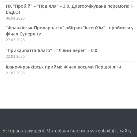
НК “Пробій” – “Поділля” – 3:0. Довгоочікувана перемога! (+
ВІДЕО)
06.04.2026
“Франківськ-Прикарпаття” обіграв “ІнтерХім” і пробився у
фінал Суперліги
27.03.2026
“Прикарпаття-Благо” – “Лівий Берег” – 0:0
22.03.2026
Івано-Франківськ прийме Фінал восьми Першої ліги
21.03.2026
Усі права захищені. Матеріали (частина матеріалів) із сайту