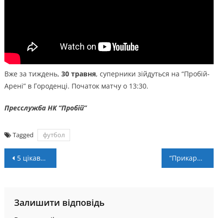
Вже за тиждень,
30 травня
, суперники зійдуться на “Пробій-
Арені” в Городенці. Початок матчу о 13:30.
Пресслужба НК “Пробій”
Tagged
футбол
Навігація
5 цікавих фактів про казино, які ви, мабуть, не знали
“Прикарпаття” розійшлось нічиєю з “Діназом”
записів
Залишити відповідь