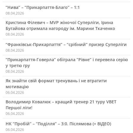
“Нива” – “Прикарпаття-Благо” – 1:1
08.04.2026
Кристина Філевич – MVP жіночої Суперліги, Ірина
Бугайова отримала нагороду ім. Марини Ткаченко
08.04.2026
“Франківськ-Прикарпаття” – “срібний” призер Суперліги
08.04.2026
“Прикарпаття-Говерла” обіграла “Рівне” і перевела серію
у третю гру
08.04.2026
Як знайти свій формат тренувань і не втратити
мотивацію
06.04.2026
Володимир Ковалюк – кращий тренер 21 туру VBET
Першої ліги!
06.04.2026
НК “Пробій” – “Поділля” – 3:0. Післямова (+ ВІДЕО)
06.04.2026