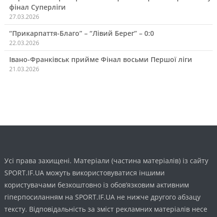
фінал Суперліги
27.03.2026
“Прикарпаття-Благо” – “Лівий Берег” – 0:0
22.03.2026
Івано-Франківськ прийме Фінал восьми Першої ліги
21.03.2026
Усі права захищені. Матеріали (частина матеріалів) із сайту
SPORT.IF.UA можуть використовуватися іншими
користувачами безкоштовно із обов’язковим активним
гіперпосиланням на SPORT.IF.UA не нижче другого абзацу
тексту. Відповідальність за зміст рекламних матеріалів несе