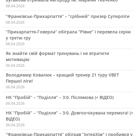
08.04.2026
“Франківськ-Прикарпаття” – “срібний” призер Суперліги
08.04.2026
“Прикарпаття-Говерла” обіграла “Рівне” і перевела серію
у третю гру
08.04.2026
Як знайти свій формат тренувань і не втратити
мотивацію
06.04.2026
Володимир Ковалюк – кращий тренер 21 туру VBET
Першої ліги!
06.04.2026
НК “Пробій” – “Поділля” – 3:0. Післямова (+ ВІДЕО)
06.04.2026
НК “Пробій” – “Поділля” – 3:0. Довгоочікувана перемога! (+
ВІДЕО)
06.04.2026
“Франківськ-Прикарпаття” обіграв “ІнтерХім” і пробився у