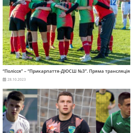
“Полісся” – “Прикарпаття-ДЮСШ №3”. Пряма трансляція
28.10.2023