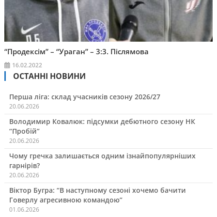
“Продексім” – “Ураган” – 3:3. Післямова
16.02.2022
ОСТАННІ НОВИНИ
Перша ліга: склад учасників сезону 2026/27
20.06.2026
Володимир Ковалюк: підсумки дебютного сезону НК
“Пробій”
20.06.2026
Чому гречка залишається одним ізнайпопулярніших
гарнірів?
20.06.2026
Віктор Бугра: “В наступному сезоні хочемо бачити
Говерлу агресивною командою”
01.06.2026