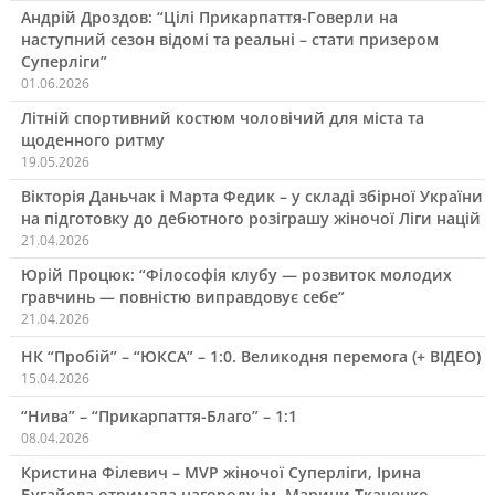
Андрій Дроздов: “Цілі Прикарпаття-Говерли на
наступний сезон відомі та реальні – стати призером
Суперліги”
01.06.2026
Літній спортивний костюм чоловічий для міста та
щоденного ритму
19.05.2026
Вікторія Даньчак і Марта Федик – у складі збірної України
на підготовку до дебютного розіграшу жіночої Ліги націй
21.04.2026
Юрій Процюк: “Філософія клубу — розвиток молодих
гравчинь — повністю виправдовує себе”
21.04.2026
НК “Пробій” – “ЮКСА” – 1:0. Великодня перемога (+ ВІДЕО)
15.04.2026
“Нива” – “Прикарпаття-Благо” – 1:1
08.04.2026
Кристина Філевич – MVP жіночої Суперліги, Ірина
Бугайова отримала нагороду ім. Марини Ткаченко