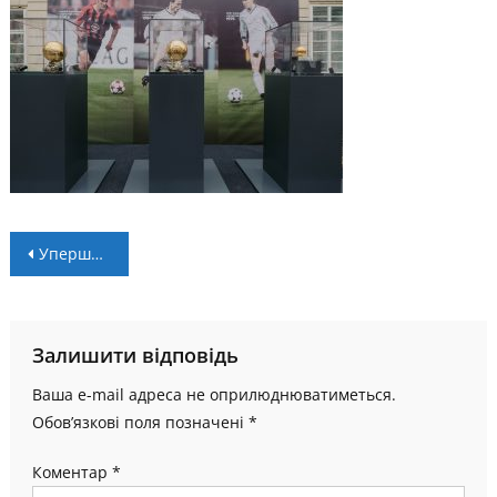
Навігація
Уперше в історії три «Золоті мʼячі» разом: 2 червня експозиція приїде до Івано-Франківська
записів
Залишити відповідь
Ваша e-mail адреса не оприлюднюватиметься.
Обов’язкові поля позначені
*
Коментар
*