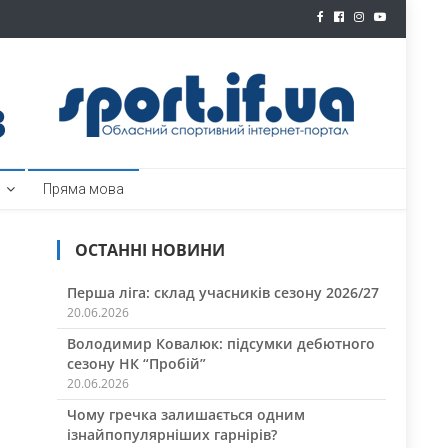
ртал
Пряма мова
ОСТАННІ НОВИНИ
Перша ліга: склад учасників сезону 2026/27
20.06.2026
Володимир Ковалюк: підсумки дебютного
сезону НК “Пробій”
20.06.2026
Чому гречка залишається одним
ізнайпопулярніших гарнірів?