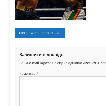
Навігація
Джон Ф’юрі впевнений: Усик знову розгромить Дюбуа
записів
Залишити відповідь
Ваша e-mail адреса не оприлюднюватиметься.
Обов
Коментар
*