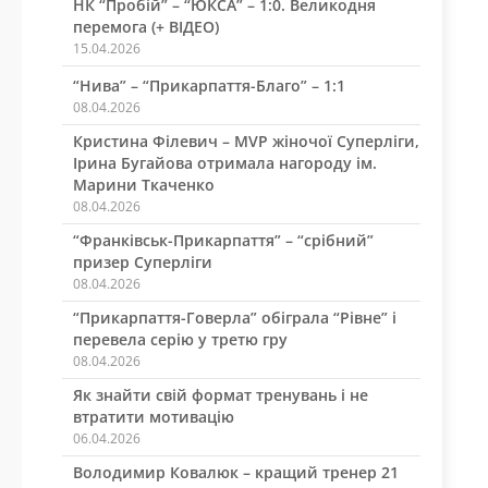
НК “Пробій” – “ЮКСА” – 1:0. Великодня
перемога (+ ВІДЕО)
15.04.2026
“Нива” – “Прикарпаття-Благо” – 1:1
08.04.2026
Кристина Філевич – MVP жіночої Суперліги,
Ірина Бугайова отримала нагороду ім.
Марини Ткаченко
08.04.2026
“Франківськ-Прикарпаття” – “срібний”
призер Суперліги
08.04.2026
“Прикарпаття-Говерла” обіграла “Рівне” і
перевела серію у третю гру
08.04.2026
Як знайти свій формат тренувань і не
втратити мотивацію
06.04.2026
Володимир Ковалюк – кращий тренер 21