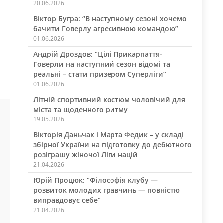
20.06.2026
Віктор Бугра: “В наступному сезоні хочемо
бачити Говерлу агресивною командою”
01.06.2026
Андрій Дроздов: “Цілі Прикарпаття-
Говерли на наступний сезон відомі та
реальні – стати призером Суперліги”
01.06.2026
Літній спортивний костюм чоловічий для
міста та щоденного ритму
19.05.2026
Вікторія Даньчак і Марта Федик – у складі
збірної України на підготовку до дебютного
розіграшу жіночої Ліги націй
21.04.2026
Юрій Процюк: “Філософія клубу —
розвиток молодих гравчинь — повністю
виправдовує себе”
21.04.2026