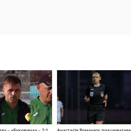
я» – «Буковина» – 2:1.
Анастасія Романюк працюватим