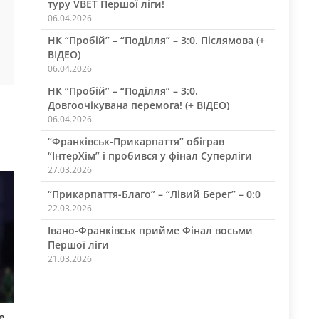
туру VBET Першої ліги!
06.04.2026
НК “Пробій” – “Поділля” – 3:0. Післямова (+
ВІДЕО)
06.04.2026
НК “Пробій” – “Поділля” – 3:0.
Довгоочікувана перемога! (+ ВІДЕО)
06.04.2026
“Франківськ-Прикарпаття” обіграв
“ІнтерХім” і пробився у фінал Суперліги
27.03.2026
“Прикарпаття-Благо” – “Лівий Берег” – 0:0
22.03.2026
Івано-Франківськ прийме Фінал восьми
Першої ліги
21.03.2026
е