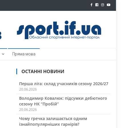
ртал
Пряма мова
ОСТАННІ НОВИНИ
Перша ліга: склад учасників сезону 2026/27
20.06.2026
Володимир Ковалюк: підсумки дебютного
сезону НК “Пробій”
20.06.2026
Чому гречка залишається одним
ізнайпопулярніших гарнірів?