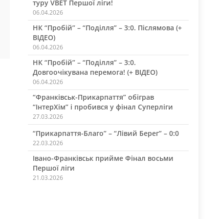
туру VBET Першої ліги!
06.04.2026
НК “Пробій” – “Поділля” – 3:0. Післямова (+
ВІДЕО)
06.04.2026
НК “Пробій” – “Поділля” – 3:0.
Довгоочікувана перемога! (+ ВІДЕО)
06.04.2026
“Франківськ-Прикарпаття” обіграв
“ІнтерХім” і пробився у фінал Суперліги
27.03.2026
“Прикарпаття-Благо” – “Лівий Берег” – 0:0
22.03.2026
Івано-Франківськ прийме Фінал восьми
Першої ліги
21.03.2026