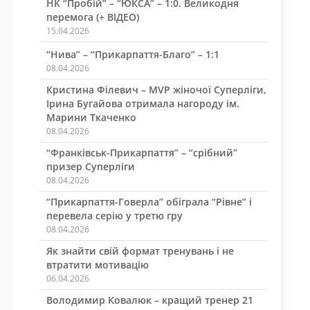
НК “Пробій” – “ЮКСА” – 1:0. Великодня
перемога (+ ВІДЕО)
15.04.2026
“Нива” – “Прикарпаття-Благо” – 1:1
08.04.2026
Кристина Філевич – MVP жіночої Суперліги,
Ірина Бугайова отримала нагороду ім.
Марини Ткаченко
08.04.2026
“Франківськ-Прикарпаття” – “срібний”
призер Суперліги
08.04.2026
“Прикарпаття-Говерла” обіграла “Рівне” і
перевела серію у третю гру
08.04.2026
Як знайти свій формат тренувань і не
втратити мотивацію
06.04.2026
Володимир Ковалюк – кращий тренер 21