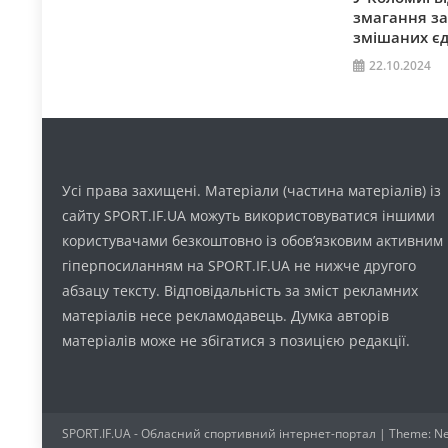
змагання за 
змішаних є
22.10.2024
Усі права захищені. Матеріали (частина матеріалів) із
сайту SPORT.IF.UA можуть використовуватися іншими
користувачами безкоштовно із обов’язковим активним
гіперпосиланням на SPORT.IF.UA не нижче другого
абзацу тексту. Відповідальність за зміст рекламних
матеріалів несе рекламодавець. Думка авторів
матеріалів може не збігатися з позицією редакції.
SPORT.IF.UA - Обласний спортивний інтернет-портал
|
Theme: Ne