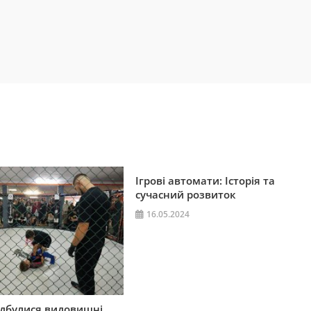
Ігрові автомати: Історія та
сучасний розвиток
16.05.2024
ідбулися видовищні