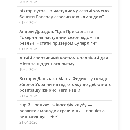
20.06.2026
Віктор Бугра: “В наступному сезоні хочемо
бачити Говерлу агресивною командою”
01.06.2026
Андрій Дроздов: “Цілі Прикарпаття-
Говерли на наступний сезон відомі та
реальні – стати призером Суперліги”
01.06.2026
Літній спортивний костюм чоловічий для
міста та щоденного ритму
19.05.2026
Вікторія Даньчак і Марта Федик – у складі
збірної України на підготовку до дебютного
розіграшу жіночої Ліги націй
21.04.2026
Юрій Процюк: “Філософія клубу —
розвиток молодих гравчинь — повністю
виправдовує себе”
21.04.2026