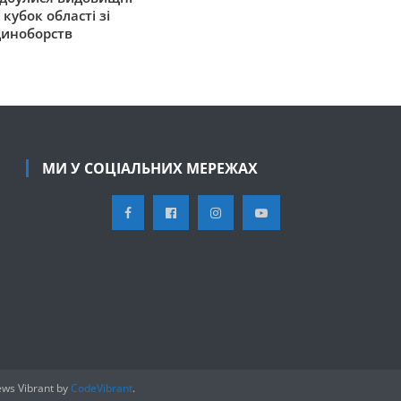
кубок області зі
диноборств
МИ У СОЦІАЛЬНИХ МЕРЕЖАХ
ws Vibrant by
CodeVibrant
.