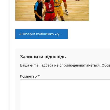
Навігація
Назарій Кулішенко – у розширеному списку збірної України U-20 на чемпіонат Європи
записів
Залишити відповідь
Ваша e-mail адреса не оприлюднюватиметься.
Обов
Коментар
*