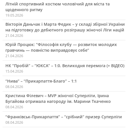
Літній спортивний костюм чоловічий для міста та
щоденного ритму
19.05.2026
Вікторія Даньчак і Марта Федик – у складі збірної України
на підготовку до дебютного розіграшу жіночої Ліги націй
21.04.2026
Юрій Процюк: “Філософія клубу — розвиток молодих
гравчинь — повністю виправдовує себе”
21.04.2026
НК “Пробій” – “ЮКСА” – 1:0. Великодня перемога (+ ВІДЕО)
15.04.2026
“Нива” – “Прикарпаття-Благо” – 1:1
08.04.2026
Кристина Філевич – MVP жіночої Суперліги, Ірина
Бугайова отримала нагороду ім. Марини Ткаченко
08.04.2026
“Франківськ-Прикарпаття” – “срібний” призер Суперліги
08.04.2026