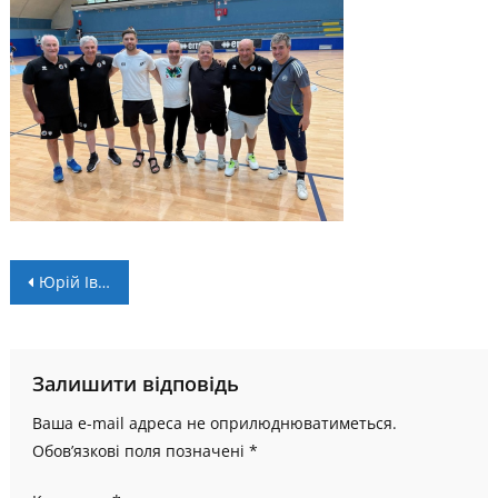
Навігація
Юрій Іванишин: “Постійно думаю над впровадженням нових ідей”
записів
Залишити відповідь
Ваша e-mail адреса не оприлюднюватиметься.
Обов’язкові поля позначені
*