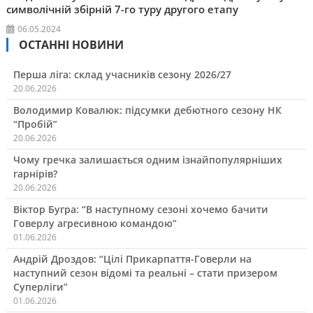
символічній збірній 7-го туру другого етапу
06.05.2024
ОСТАННІ НОВИНИ
Перша ліга: склад учасників сезону 2026/27
20.06.2026
Володимир Ковалюк: підсумки дебютного сезону НК
“Пробій”
20.06.2026
Чому гречка залишається одним ізнайпопулярніших
гарнірів?
20.06.2026
Віктор Бугра: “В наступному сезоні хочемо бачити
Говерлу агресивною командою”
01.06.2026
Андрій Дроздов: “Цілі Прикарпаття-Говерли на
наступний сезон відомі та реальні – стати призером
Суперліги”
01.06.2026