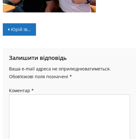
Навігація
Юрій Іванишин: “Постійно думаю над впровадженням нових ідей”
записів
Залишити відповідь
Ваша e-mail адреса не оприлюднюватиметься.
Обов’язкові поля позначені
*
Коментар
*