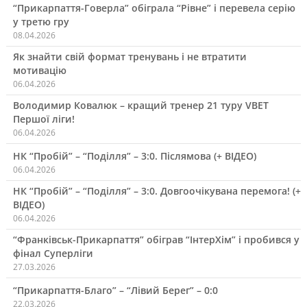
“Прикарпаття-Говерла” обіграла “Рівне” і перевела серію
у третю гру
08.04.2026
Як знайти свій формат тренувань і не втратити
мотивацію
06.04.2026
Володимир Ковалюк – кращий тренер 21 туру VBET
Першої ліги!
06.04.2026
НК “Пробій” – “Поділля” – 3:0. Післямова (+ ВІДЕО)
06.04.2026
НК “Пробій” – “Поділля” – 3:0. Довгоочікувана перемога! (+
ВІДЕО)
06.04.2026
“Франківськ-Прикарпаття” обіграв “ІнтерХім” і пробився у
фінал Суперліги
27.03.2026
“Прикарпаття-Благо” – “Лівий Берег” – 0:0
22.03.2026