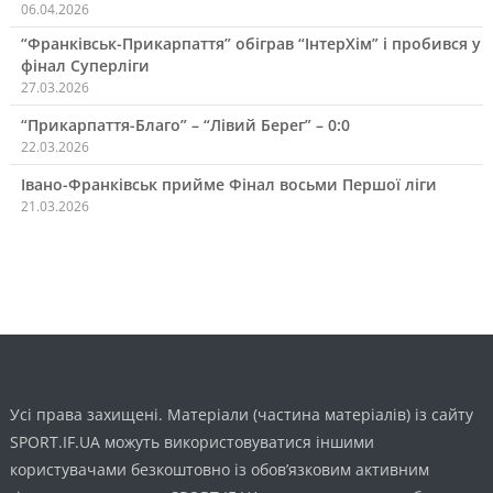
06.04.2026
“Франківськ-Прикарпаття” обіграв “ІнтерХім” і пробився у
фінал Суперліги
27.03.2026
“Прикарпаття-Благо” – “Лівий Берег” – 0:0
22.03.2026
Івано-Франківськ прийме Фінал восьми Першої ліги
21.03.2026
Усі права захищені. Матеріали (частина матеріалів) із сайту
SPORT.IF.UA можуть використовуватися іншими
користувачами безкоштовно із обов’язковим активним