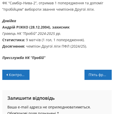
ФК “Самбір-Нива-2”, отримав 1 попередження та допоміг
“пробійцям” вибороти звання чемпіонів Другої ліги.
Довідка
Андрій РІЖКО (28.12.2004), захисник
Гравець НК “Пробій” 2024-2025 рр.
Статистика:
9 матчів (1 гол, 1 попередження).
Досягнення:
чемпіон Другої ліги ПФЛ (2024/25).
Пресслужба НК “Пробій”
Навігація
Контрольний матч. “Прикарпаття-Благо” – “Нива” – 1:2
П’ять франківських баскетболісток – у збірній України U-16
записів
Залишити відповідь
Ваша e-mail адреса не оприлюднюватиметься.
Обов’язкові поля позначені
*