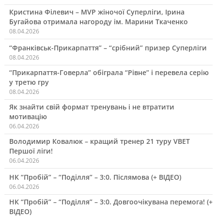
Кристина Філевич – MVP жіночої Суперліги, Ірина
Бугайова отримала нагороду ім. Марини Ткаченко
08.04.2026
“Франківськ-Прикарпаття” – “срібний” призер Суперліги
08.04.2026
“Прикарпаття-Говерла” обіграла “Рівне” і перевела серію
у третю гру
08.04.2026
Як знайти свій формат тренувань і не втратити
мотивацію
06.04.2026
Володимир Ковалюк – кращий тренер 21 туру VBET
Першої ліги!
06.04.2026
НК “Пробій” – “Поділля” – 3:0. Післямова (+ ВІДЕО)
06.04.2026
НК “Пробій” – “Поділля” – 3:0. Довгоочікувана перемога! (+
ВІДЕО)