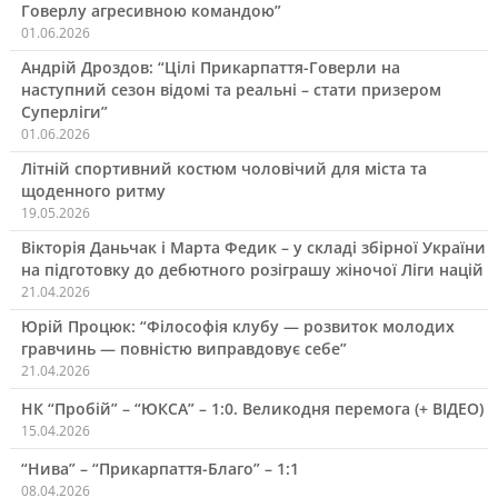
Говерлу агресивною командою”
01.06.2026
Андрій Дроздов: “Цілі Прикарпаття-Говерли на
наступний сезон відомі та реальні – стати призером
Суперліги”
01.06.2026
Літній спортивний костюм чоловічий для міста та
щоденного ритму
19.05.2026
Вікторія Даньчак і Марта Федик – у складі збірної України
на підготовку до дебютного розіграшу жіночої Ліги націй
21.04.2026
Юрій Процюк: “Філософія клубу — розвиток молодих
гравчинь — повністю виправдовує себе”
21.04.2026
НК “Пробій” – “ЮКСА” – 1:0. Великодня перемога (+ ВІДЕО)
15.04.2026
“Нива” – “Прикарпаття-Благо” – 1:1
08.04.2026