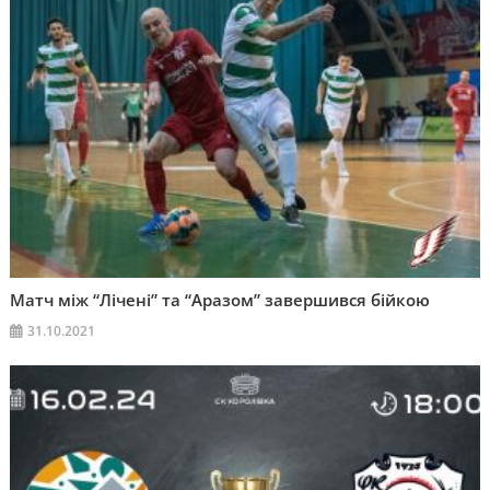
Матч між “Лічені” та “Аразом” завершився бійкою
31.10.2021