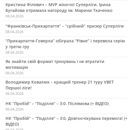
Кристина Філевич – MVP жіночої Суперліги, Ірина
Бугайова отримала нагороду ім. Марини Ткаченко
08.04.2026
“Франківськ-Прикарпаття” – “срібний” призер Суперліги
08.04.2026
“Прикарпаття-Говерла” обіграла “Рівне” і перевела серію
у третю гру
08.04.2026
Як знайти свій формат тренувань і не втратити
мотивацію
06.04.2026
Володимир Ковалюк – кращий тренер 21 туру VBET
Першої ліги!
06.04.2026
НК “Пробій” – “Поділля” – 3:0. Післямова (+ ВІДЕО)
06.04.2026
НК “Пробій” – “Поділля” – 3:0. Довгоочікувана перемога! (+
ВІДЕО)
06.04.2026