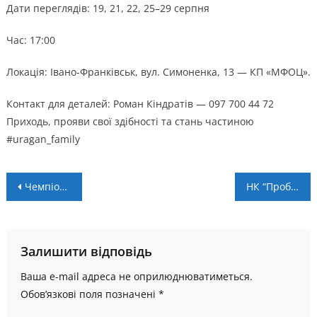
Дати переглядів: 19, 21, 22, 25–29 серпня
Час: 17:00
Локація: Івано-Франківськ, вул. Симоненка, 13 — КП «МФОЦ».
Контакт для деталей: Роман Кіндратів — 097 700 44 72
Приходь, прояви свої здібності та стань частиною
#uragan_family
Навігація
Чемпіонат області: результати 1 туру
НК “Пробій” – “ЛНЗ” – 0:1. Досвід взяв гору (+ ВІДЕО)
записів
Залишити відповідь
Ваша e-mail адреса не оприлюднюватиметься.
Обов’язкові поля позначені
*