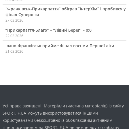
“Франківськ-Прикарпаття” обіграв “ІнтерХім” і пробився у
фінал Суперліги
27.03.2026
“Прикарпаття-Благо” – “Лівий Берег” – 0:0
22.03.2026
Івано-Франківськ прийме Фінал восьми Першої ліги
21.03.2026
Усі права захищені. Матеріали (частина матеріалів) із сайту
SPORT.IF.UA можуть використовуватися іншими
користувачами безкоштовно із обов’язковим активним
гіперпосиланням на SPORT.IF.UA не нижче другого абзацу