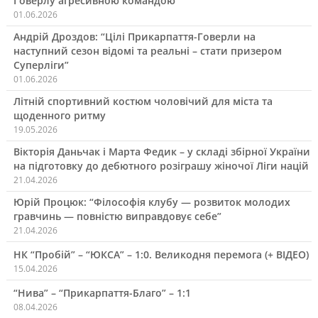
Говерлу агресивною командою”
01.06.2026
Андрій Дроздов: “Цілі Прикарпаття-Говерли на
наступний сезон відомі та реальні – стати призером
Суперліги”
01.06.2026
Літній спортивний костюм чоловічий для міста та
щоденного ритму
19.05.2026
Вікторія Даньчак і Марта Федик – у складі збірної України
на підготовку до дебютного розіграшу жіночої Ліги націй
21.04.2026
Юрій Процюк: “Філософія клубу — розвиток молодих
гравчинь — повністю виправдовує себе”
21.04.2026
НК “Пробій” – “ЮКСА” – 1:0. Великодня перемога (+ ВІДЕО)
15.04.2026
“Нива” – “Прикарпаття-Благо” – 1:1
08.04.2026