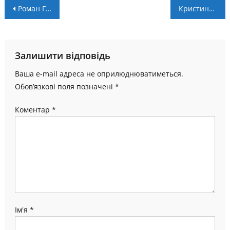
Навігація
Роман ГАВРИЛЮК: «Ніде не чекають на Екстра-лігу, як у Коломиї»
Кристина Філевич — гравчиня «Будівельника»
записів
Залишити відповідь
Ваша e-mail адреса не оприлюднюватиметься.
Обов’язкові поля позначені
*
Коментар
*
Ім'я
*