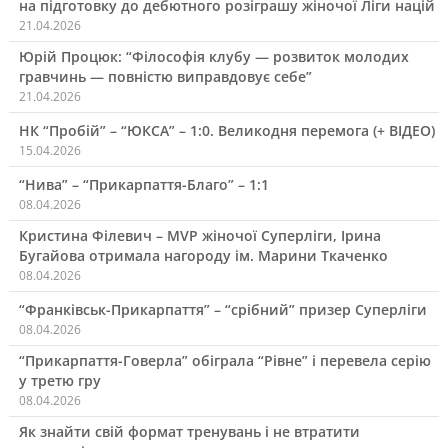
на підготовку до дебютного розіграшу жіночої Ліги націй
21.04.2026
Юрій Процюк: “Філософія клубу — розвиток молодих
гравчинь — повністю виправдовує себе”
21.04.2026
НК “Пробій” – “ЮКСА” – 1:0. Великодня перемога (+ ВІДЕО)
15.04.2026
“Нива” – “Прикарпаття-Благо” – 1:1
08.04.2026
Кристина Філевич – MVP жіночої Суперліги, Ірина
Бугайова отримала нагороду ім. Марини Ткаченко
08.04.2026
“Франківськ-Прикарпаття” – “срібний” призер Суперліги
08.04.2026
“Прикарпаття-Говерла” обіграла “Рівне” і перевела серію
у третю гру
08.04.2026
Як знайти свій формат тренувань і не втратити