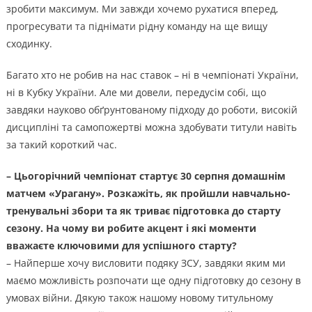
зробити максимум. Ми завжди хочемо рухатися вперед,
прогресувати та піднімати рідну команду на ще вищу
сходинку.
Багато хто не робив на нас ставок – ні в чемпіонаті України,
ні в Кубку України. Але ми довели, передусім собі, що
завдяки науково обґрунтованому підходу до роботи, високій
дисципліні та самопожертві можна здобувати титули навіть
за такий короткий час.
– Цьогорічний чемпіонат стартує 30 серпня домашнім
матчем «Урагану». Розкажіть, як пройшли навчально-
тренувальні збори та як триває підготовка до старту
сезону. На чому ви робите акцент і які моменти
вважаєте ключовими для успішного старту?
– Найперше хочу висловити подяку ЗСУ, завдяки яким ми
маємо можливість розпочати ще одну підготовку до сезону в
умовах війни. Дякую також нашому новому титульному