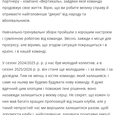
партнеру – компанії «Вертикаль», завдяки якій команда
продовжує своє життя. Вірю, що ви робите велику справу й
отримаєте найголовніше “дякую” від народу та
вболівальників.
Навчально-тренувальні збори пройшли з хорошим настроєм
і сумлінною роботою від команди. Звісно, завжди є місце для
прогресу, але віримо, що згодом ситуація покращиться і в
країні, і в нашій команді.
У сезоні 2024/2025 р. р. у нас був молодий колектив, а в
сезоні 2025/2026 р. р. він стане ще молодшим – і за віком, і за
досвідом. Тим не менш, є кістяк команди, який залишився, і
саме на ньому ми будемо будувати нову команду. Я дуже
вдячний цим хлопцям і поважаю їхнє рішення, воно
назавжди залишиться у моєму серці. Не секрет, що кожен із
них мав багато кращих пропозицій від інших клубів, але у
такий непростий час ми вирішили залишитися разом, щоб
допомогти клубу і, найголовніше, дарувати позитивні емоції