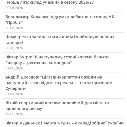
Перша ліга: склад учасників сезону 2026/27
20.06.2026
Володимир Ковалюк: підсумки дебютного сезону НК
“Пробій”
20.06.2026
Чому гречка залишається одним ізнайпопулярніших
гарнірів?
20.06.2026
Віктор Бугра: “В наступному сезоні хочемо бачити
Говерлу агресивною командою”
01.06.2026
Андрій Дроздов: “Цілі Прикарпаття-Говерли на
наступний сезон відомі та реальні – стати призером
Суперліги”
01.06.2026
Літній спортивний костюм чоловічий для міста та
щоденного ритму
19.05.2026
Вікторія Даньчак і Марта Федик – у складі збірної України