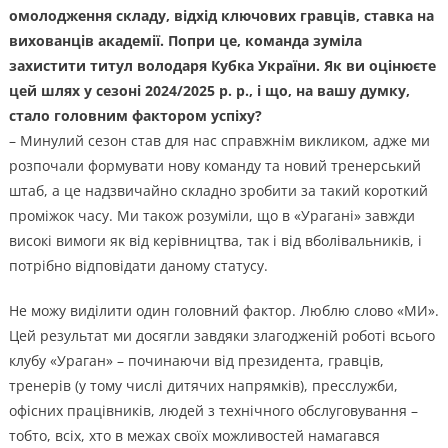
омолодження складу, відхід ключових гравців, ставка на
вихованців академії. Попри це, команда зуміла
захистити титул володаря Кубка України.
Як ви оцінюєте
цей шлях у сезоні 2024/2025 р. р., і що, на вашу думку,
стало головним фактором успіху?
– Минулий сезон став для нас справжнім викликом, адже ми
розпочали формувати нову команду та новий тренерський
штаб, а це надзвичайно складно зробити за такий короткий
проміжок часу. Ми також розуміли, що в «Урагані» завжди
високі вимоги як від керівництва, так і від вболівальників, і
потрібно відповідати даному статусу.
Не можу виділити один головний фактор. Люблю слово «МИ».
Цей результат ми досягли завдяки злагодженій роботі всього
клубу «Ураган» – починаючи від президента, гравців,
тренерів (у тому числі дитячих напрямків), пресслужби,
офісних працівників, людей з технічного обслуговування –
тобто, всіх, хто в межах своїх можливостей намагався