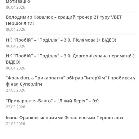
мотивацію
06.04.2026
Володимир Ковалюк – кращий тренер 21 туру VBET
Першої ліги!
06.04.2026
НК “Пробій” – “Поділля” – 3:0. Післямова (+ ВІДЕО)
06.04.2026
НК “Пробій” – “Поділля” – 3:0. Довгоочікувана перемога! (+
ВІДЕО)
06.04.2026
“Франківськ-Прикарпаття” обіграв “ІнтерХім” і пробився у
фінал Суперліги
27.03.2026
“Прикарпаття-Благо” – “Лівий Берег” – 0:0
22.03.2026
Івано-Франківськ прийме Фінал восьми Першої ліги
21.03.2026