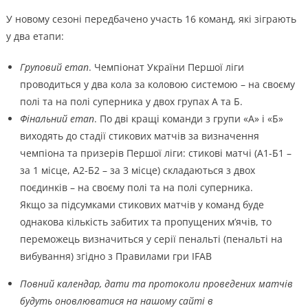
У новому сезоні передбачено участь 16 команд, які зіграють
у два етапи:
Груповий етап
. Чемпіонат України Першої ліги
проводиться у два кола за коловою системою – на своєму
полі та на полі суперника у двох групах А та Б.
Фінальний етап
. По дві кращі команди з групи «А» і «Б»
виходять до стадії стикових матчів за визначення
чемпіона та призерів Першої ліги: стикові матчі (А1-Б1 –
за 1 місце, А2-Б2 – за 3 місце) складаються з двох
поєдинків – на своєму полі та на полі суперника.
Якщо за підсумками стикових матчів у команд буде
однакова кількість забитих та пропущених м’ячів, то
переможець визначиться у серії пенальті (пенальті на
вибування) згідно з Правилами гри IFAB
Повний календар, дати та протоколи проведених матчів
будуть оновлюватися на нашому сайті в