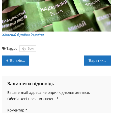
Жіночий футбол України
Tagged
футбол
Навігація
“Вільхівці” з перемоги стартували у Кубку України серед аматорів
“Варатик” змагатиметься у Регіональний лізі U-19
записів
Залишити відповідь
Ваша e-mail адреса не оприлюднюватиметься.
Обов’язкові поля позначені
*
Коментар
*