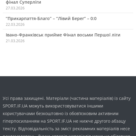
фінал Суперліги
27.03.2026
“Прикарпаття-Благо” – “Лівий Берег” – 0:0
22.03.2026
Івано-Франківськ прийме Фінал восьми Першої ліги
21.03.2026
Усі права захищені. Матеріали (частина матеріалів) із сайту
SPORT.IF.UA можуть використовуватися іншими
користувачами безкоштовно із обов’язковим активним
гіперпосиланням на SPORT.IF.UA не нижче другого абзацу
тексту. Відповідальність за зміст рекламних матеріалів несе