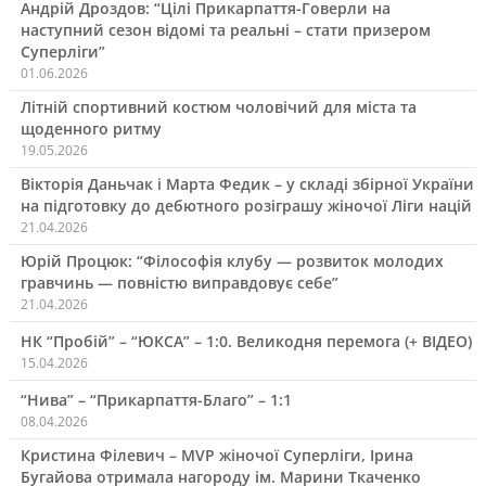
Андрій Дроздов: “Цілі Прикарпаття-Говерли на
наступний сезон відомі та реальні – стати призером
Суперліги”
01.06.2026
Літній спортивний костюм чоловічий для міста та
щоденного ритму
19.05.2026
Вікторія Даньчак і Марта Федик – у складі збірної України
на підготовку до дебютного розіграшу жіночої Ліги націй
21.04.2026
Юрій Процюк: “Філософія клубу — розвиток молодих
гравчинь — повністю виправдовує себе”
21.04.2026
НК “Пробій” – “ЮКСА” – 1:0. Великодня перемога (+ ВІДЕО)
15.04.2026
“Нива” – “Прикарпаття-Благо” – 1:1
08.04.2026
Кристина Філевич – MVP жіночої Суперліги, Ірина
Бугайова отримала нагороду ім. Марини Ткаченко