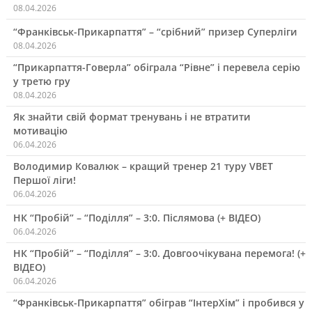
08.04.2026
“Франківськ-Прикарпаття” – “срібний” призер Суперліги
08.04.2026
“Прикарпаття-Говерла” обіграла “Рівне” і перевела серію
у третю гру
08.04.2026
Як знайти свій формат тренувань і не втратити
мотивацію
06.04.2026
Володимир Ковалюк – кращий тренер 21 туру VBET
Першої ліги!
06.04.2026
НК “Пробій” – “Поділля” – 3:0. Післямова (+ ВІДЕО)
06.04.2026
НК “Пробій” – “Поділля” – 3:0. Довгоочікувана перемога! (+
ВІДЕО)
06.04.2026
“Франківськ-Прикарпаття” обіграв “ІнтерХім” і пробився у