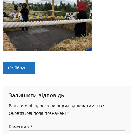
Навігація
У Яблуниці відбувся “Кубок Перців” з кікбоксингу
записів
Залишити відповідь
Ваша e-mail адреса не оприлюднюватиметься.
Обов’язкові поля позначені
*
Коментар
*