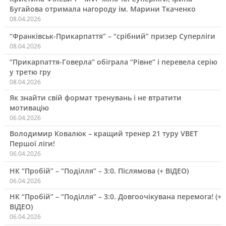
Бугайова отримала нагороду ім. Марини Ткаченко
08.04.2026
“Франківськ-Прикарпаття” – “срібний” призер Суперліги
08.04.2026
“Прикарпаття-Говерла” обіграла “Рівне” і перевела серію
у третю гру
08.04.2026
Як знайти свій формат тренувань і не втратити
мотивацію
06.04.2026
Володимир Ковалюк – кращий тренер 21 туру VBET
Першої ліги!
06.04.2026
НК “Пробій” – “Поділля” – 3:0. Післямова (+ ВІДЕО)
06.04.2026
НК “Пробій” – “Поділля” – 3:0. Довгоочікувана перемога! (+
ВІДЕО)
06.04.2026