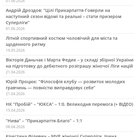
01.06.2026
Андрій Дроздов: “Цілі Прикарпаття-Говерли на
наступний сезон відомі та реальні – стати призером
Суперліги”
01.06.2026
Літній спортивний костюм чоловічий для міста та
щоденного ритму
19.05.2026
Вікторія Даньчак і Марта Федик – у складі збірної України
на підготовку до дебютного розіграшу жіночої Ліги націй
21.04.2026
Юрій Процюк: “Філософія клубу — розвиток молодих
гравчинь — повністю виправдовує себе”
21.04.2026
НК “Пробій” – “ЮКСА” – 1:0. Великодня перемога (+ ВІДЕО)
15.04.2026
“Нива” – “Прикарпаття-Благо” – 1:1
08.04.2026
Кристина Філевич – MVP жіночої Суперліги, Ірина