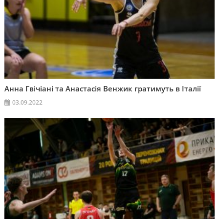
Анна Гвічіані та Анастасія Венжик гратимуть в Італії
03.09.2022