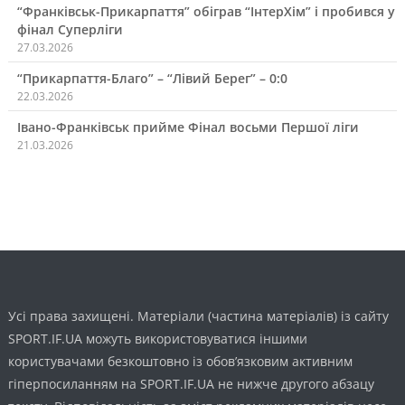
“Франківськ-Прикарпаття” обіграв “ІнтерХім” і пробився у
фінал Суперліги
27.03.2026
“Прикарпаття-Благо” – “Лівий Берег” – 0:0
22.03.2026
Івано-Франківськ прийме Фінал восьми Першої ліги
21.03.2026
Усі права захищені. Матеріали (частина матеріалів) із сайту
SPORT.IF.UA можуть використовуватися іншими
користувачами безкоштовно із обов’язковим активним
гіперпосиланням на SPORT.IF.UA не нижче другого абзацу