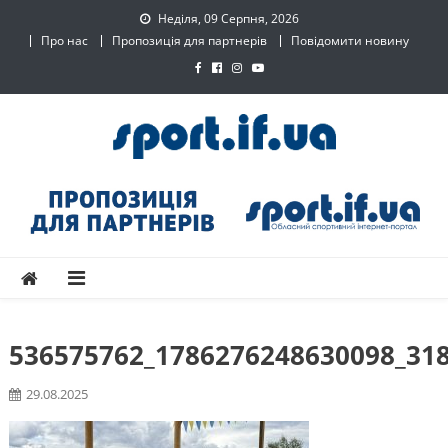
Skip
Неділя, 09 Серпня, 2026
to
Про нас
Пропозиція для партнерів
Повідомити новину
content
SPORT.IF.UA – Обласний
Обласний спортивний інтернет-портал
спортивний інтернет-
портал
536575762_1786276248630098_31
29.08.2025