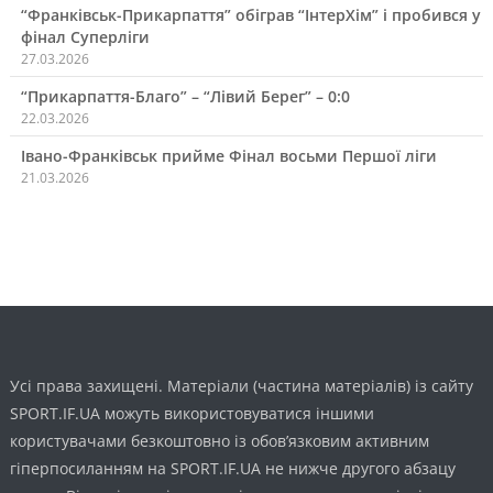
“Франківськ-Прикарпаття” обіграв “ІнтерХім” і пробився у
фінал Суперліги
27.03.2026
“Прикарпаття-Благо” – “Лівий Берег” – 0:0
22.03.2026
Івано-Франківськ прийме Фінал восьми Першої ліги
21.03.2026
Усі права захищені. Матеріали (частина матеріалів) із сайту
SPORT.IF.UA можуть використовуватися іншими
користувачами безкоштовно із обов’язковим активним
гіперпосиланням на SPORT.IF.UA не нижче другого абзацу