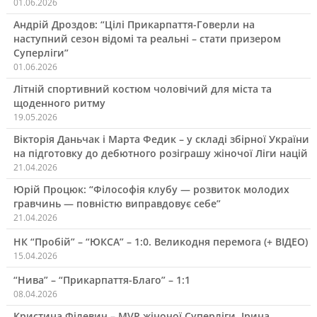
01.06.2026
Андрій Дроздов: “Цілі Прикарпаття-Говерли на
наступний сезон відомі та реальні – стати призером
Суперліги”
01.06.2026
Літній спортивний костюм чоловічий для міста та
щоденного ритму
19.05.2026
Вікторія Даньчак і Марта Федик – у складі збірної України
на підготовку до дебютного розіграшу жіночої Ліги націй
21.04.2026
Юрій Процюк: “Філософія клубу — розвиток молодих
гравчинь — повністю виправдовує себе”
21.04.2026
НК “Пробій” – “ЮКСА” – 1:0. Великодня перемога (+ ВІДЕО)
15.04.2026
“Нива” – “Прикарпаття-Благо” – 1:1
08.04.2026
Кристина Філевич – MVP жіночої Суперліги, Ірина