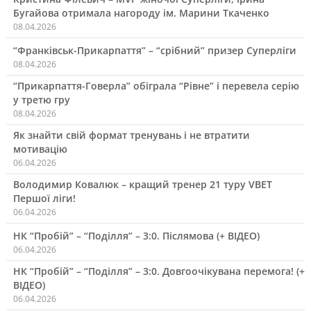
Бугайова отримала нагороду ім. Марини Ткаченко
08.04.2026
“Франківськ-Прикарпаття” – “срібний” призер Суперліги
08.04.2026
“Прикарпаття-Говерла” обіграла “Рівне” і перевела серію
у третю гру
08.04.2026
Як знайти свій формат тренувань і не втратити
мотивацію
06.04.2026
Володимир Ковалюк – кращий тренер 21 туру VBET
Першої ліги!
06.04.2026
НК “Пробій” – “Поділля” – 3:0. Післямова (+ ВІДЕО)
06.04.2026
НК “Пробій” – “Поділля” – 3:0. Довгоочікувана перемога! (+
ВІДЕО)
06.04.2026