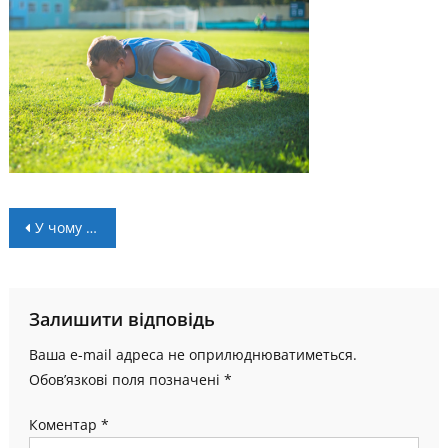
Навігація
У чому різниця між костюмом для залу та вуличних тренувань
записів
Залишити відповідь
Ваша e-mail адреса не оприлюднюватиметься.
Обов’язкові поля позначені
*
Коментар
*