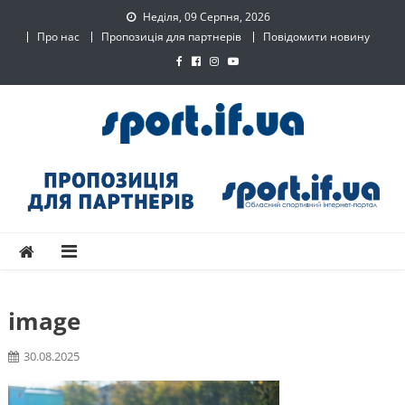
Skip
Неділя, 09 Серпня, 2026
to
Про нас
Пропозиція для партнерів
Повідомити новину
content
SPORT.IF.UA – Обласний
Обласний спортивний інтернет-портал
спортивний інтернет-
портал
image
30.08.2025