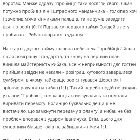
воротах. Майже одразу “пробійці” таки досягли свого. Сікач
потужно пробив з лінії штрафного майданчика – голкіпер хоч
і зачепив м’яча кінчиками пальців, та не зумів завадити
взяттю воріт (0:1)! Під завісу першого тайму Сондей з лету
пробивав – Рибак впорався з ударом.
На старті другого тайму головна небезпека “пробійців” йшла
після розіграшу стандартів, та знову на перший план
вийшла майстерність Рибака. Все ж неприємності для гостей
прийшли звідки не чекали – розіграш кутового завершився
сумбуром, в якому найкраще зорієнтувався Шерстюк і
зрівняв рахунок на табло (1:1). Такий перебіг подій не входив
у плани “Пробою”, тож хлопці активізувались та помчали
виривати перемогу. Волинцю буквально дещиці не
вистачило, що замкнути передачу з флангу, а Рибак не без
проблем впорався з ударом Іваничука. Втім, цього дня
суперники більше голів не забивали – нічия 1:1.