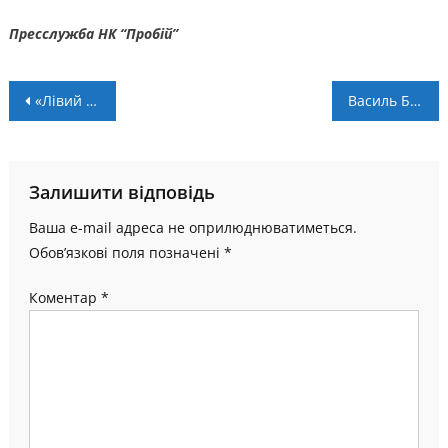
Пресслужба НК “Пробій”
Навігація
«Лівий Берег» – «Прикарпаття-Благо» – 2:1
Василь Буртник гратиме у складі чемпіона України
записів
Залишити відповідь
Ваша e-mail адреса не оприлюднюватиметься.
Обов’язкові поля позначені
*
Коментар
*