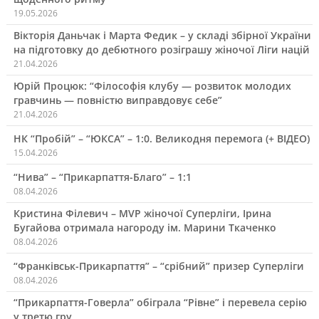
19.05.2026
Вікторія Даньчак і Марта Федик – у складі збірної України
на підготовку до дебютного розіграшу жіночої Ліги націй
21.04.2026
Юрій Процюк: “Філософія клубу — розвиток молодих
гравчинь — повністю виправдовує себе”
21.04.2026
НК “Пробій” – “ЮКСА” – 1:0. Великодня перемога (+ ВІДЕО)
15.04.2026
“Нива” – “Прикарпаття-Благо” – 1:1
08.04.2026
Кристина Філевич – MVP жіночої Суперліги, Ірина
Бугайова отримала нагороду ім. Марини Ткаченко
08.04.2026
“Франківськ-Прикарпаття” – “срібний” призер Суперліги
08.04.2026
“Прикарпаття-Говерла” обіграла “Рівне” і перевела серію
у третю гру