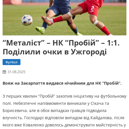
“Металіст” – НК “Пробій” – 1:1.
Поділили очки в Ужгороді
Футбол
31.08.2025
Вояж на Закарпаття видався нічийним для НК “Пробій”.
З перших хвилин “Пробій” захопив ініціативу на футбольному
полі. Небезпечні напівмоменти виникали у Сікача та
Борисевича, але в обох випадках гравців підводила
влучність. Господарі відповіли випадом від Кайдалова, після
якого вже Коваленко довелось демонструвати майстерність у