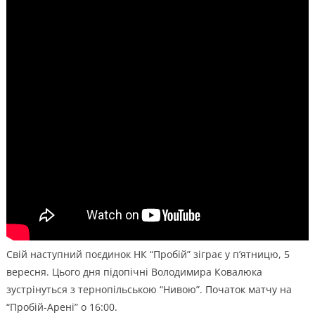
Свій наступний поєдинок НК “Пробій” зіграє у п’ятницю, 5
вересня. Цього дня підопічні Володимира Ковалюка
зустрінуться з тернопільською “Нивою”. Початок матчу на
“Пробій-Арені” о 16:00.