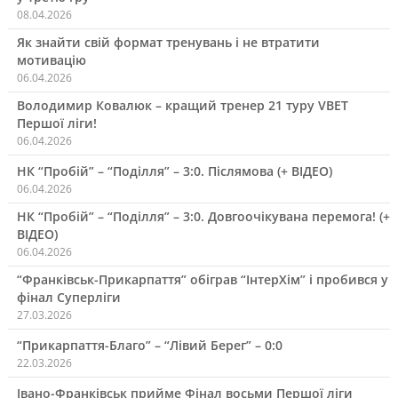
08.04.2026
Як знайти свій формат тренувань і не втратити
мотивацію
06.04.2026
Володимир Ковалюк – кращий тренер 21 туру VBET
Першої ліги!
06.04.2026
НК “Пробій” – “Поділля” – 3:0. Післямова (+ ВІДЕО)
06.04.2026
НК “Пробій” – “Поділля” – 3:0. Довгоочікувана перемога! (+
ВІДЕО)
06.04.2026
“Франківськ-Прикарпаття” обіграв “ІнтерХім” і пробився у
фінал Суперліги
27.03.2026
“Прикарпаття-Благо” – “Лівий Берег” – 0:0
22.03.2026
Івано-Франківськ прийме Фінал восьми Першої ліги