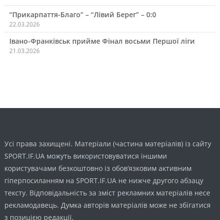
“Прикарпаття-Благо” – “Лівий Берег” – 0:0
22.03.2026
Івано-Франківськ прийме Фінал восьми Першої ліги
21.03.2026
Усі права захищені. Матеріали (частина матеріалів) із сайту
SPORT.IF.UA можуть використовуватися іншими
користувачами безкоштовно із обов’язковим активним
гіперпосиланням на SPORT.IF.UA не нижче другого абзацу
тексту. Відповідальність за зміст рекламних матеріалів несе
рекламодавець. Думка авторів матеріалів може не збігатися
з позицією редакції.