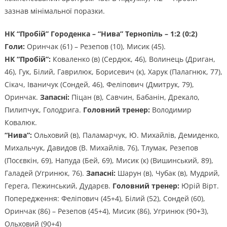
зазнав мінімальної поразки.
НК “Пробій” Городенка – “Нива” Тернопіль – 1:2 (0:2)
Голи:
Оринчак (61) – Резепов (10), Мисик (45).
НК “Пробій”:
Коваленко (в) (Сердюк, 46), Волинець (Дриган,
46), Гук, Білий, Гаврилюк, Борисевич (к), Харук (Палагнюк, 77),
Сікач, Іваничук (Сондей, 46), Феліпович (Дмитрук, 79),
Оринчак.
Запасні:
Піцан (в), Савчин, Бабанін, Дрекало,
Пилипчук, Голодрига.
Головний тренер:
Володимир
Ковалюк.
“Нива”:
Ольховий (в), Паламарчук, Ю. Михайлів, Демиденко,
Михальчук, Давидов (В. Михайлів, 76), Тлумак, Резепов
(Посєвкін, 69), Напуда (Бей, 69), Мисик (к) (Вишинський, 89),
Галадей (Угринюк, 76).
Запасні:
Шарун (в), Чубак (в), Мудрий,
Герега, Пежинський, Дударєв.
Головний тренер:
Юрій Вірт.
Попередження: Феліпович (45+4), Білий (52), Сондей (60),
Оринчак (86) – Резепов (45+4), Мисик (86), Угринюк (90+3),
Ольховий (90+4)