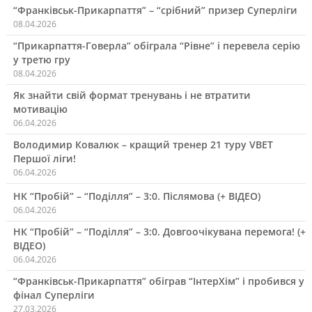
“Франківськ-Прикарпаття” – “срібний” призер Суперліги
08.04.2026
“Прикарпаття-Говерла” обіграла “Рівне” і перевела серію
у третю гру
08.04.2026
Як знайти свій формат тренувань і не втратити
мотивацію
06.04.2026
Володимир Ковалюк – кращий тренер 21 туру VBET
Першої ліги!
06.04.2026
НК “Пробій” – “Поділля” – 3:0. Післямова (+ ВІДЕО)
06.04.2026
НК “Пробій” – “Поділля” – 3:0. Довгоочікувана перемога! (+
ВІДЕО)
06.04.2026
“Франківськ-Прикарпаття” обіграв “ІнтерХім” і пробився у
фінал Суперліги
27.03.2026