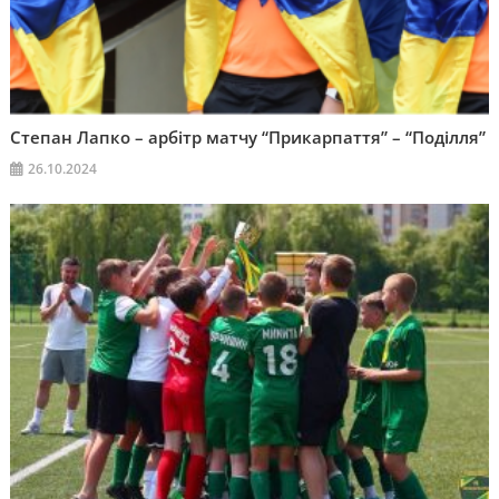
Степан Лапко – арбітр матчу “Прикарпаття” – “Поділля”
26.10.2024