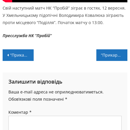
Свій наступний матч НК “Пробій” зіграє в гостях, 12 вересня.
У Хмельницькому підопічні Володимира Ковалюка зіграють
проти місцевого “Поділля”. Початок матчу о 13:00.
Пресслужба НК “Пробій”
Навігація
“Прикарпаття-Говерла” змінила тренера перед новим сезоном
“Прикарпаття-Благо” – “Буковина” – 1:2
записів
Залишити відповідь
Ваша e-mail адреса не оприлюднюватиметься.
Обов’язкові поля позначені
*
Коментар
*