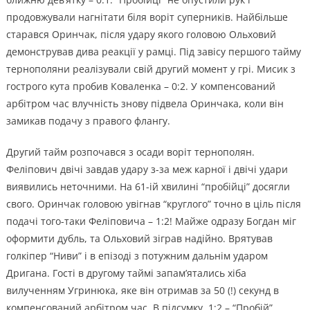
продовжували нагнітати біля воріт суперників. Найбільше
старався Оринчак, після удару якого головою Ольховий
демонстрував дива реакції у рамці. Під завісу першого тайму
тернополяни реалізували свій другий момент у грі. Мисик з
гострого кута пробив Коваленка – 0:2. У компенсований
арбітром час влучність знову підвела Оринчака, коли він
замикав подачу з правого флангу.
Другий тайм розпочався з осади воріт тернополян.
Феліпович двічі завдав удару з-за меж карної і двічі удари
виявились неточними. На 61-ій хвилині “пробійці” досягли
свого. Оринчак головою увігнав “круглого” точно в ціль після
подачі того-таки Феліповича – 1:2! Майже одразу Богдан міг
оформити дубль, та Ольховий зіграв надійно. Врятував
голкіпер “Ниви” і в епізоді з потужним дальнім ударом
Дригана. Гості в другому таймі запам’ятались хіба
вилученням Угринюка, яке він отримав за 50 (!) секунд в
компенсований арбітром час. В підсумку, 1:2 – “Пробій”