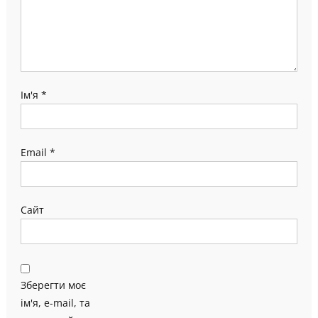
Ім'я
*
Email
*
Сайт
Зберегти моє
ім'я, e-mail, та