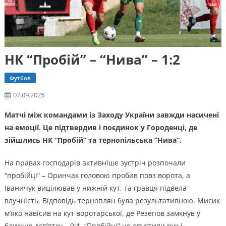
НК “Пробій” – “Нива” – 1:2
Футбол
07.09.2025
Матчі між командами із Заходу України завжди насичені
на емоції. Це підтвердив і поєдинок у Городенці, де
зійшлись НК “Пробій” та тернопільська “Нива”.
На правах господарів активніше зустріч розпочали
“пробійці” – Оринчак головою пробив повз ворота, а
Іваничук вицілював у нижній кут, та гравця підвела
влучність. Відповідь терноплян була результативною. Мисик
м’яко навісив на кут воротарської, де Резепов замкнув у
ближню дев’ятку – 0:1. “Пробійці” не опустили рук і