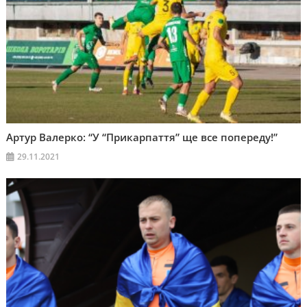
Артур Валерко: “У “Прикарпаття” ще все попереду!”
29.11.2021