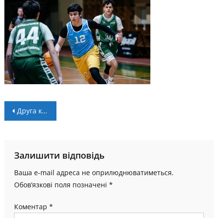
Навігація
Друга команда “Прикарпаття-Говерли” зіграє в Першій лізі
записів
Залишити відповідь
Ваша e-mail адреса не оприлюднюватиметься.
Обов’язкові поля позначені
*
Коментар
*