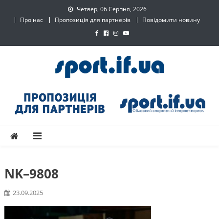
Skip
Четвер, 06 Серпня, 2026
to
Про нас
Пропозиція для партнерів
Повідомити новину
content
SPORT.IF.UA – Обласний
Обласний спортивний інтернет-портал
спортивний інтернет-
портал
NK–9808
23.09.2025