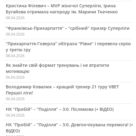
Кристина Філевич – MVP жіночої Суперліги, Ірина
Бугайова отримала нагороду ім. Марини Ткаченко
08.04.2026
“Франківськ-Прикарпаття” – “срібний” призер Суперліги
08.04.2026
“Прикарпаття-Говерла” обіграла “Рівне” і перевела серію
у третю гру
08.04.2026
Як знайти свій формат тренувань і не втратити
мотивацію
06.04.2026
Володимир Ковалюк – кращий тренер 21 туру VBET
Першої ліги!
06.04.2026
НК “Пробій” – “Поділля” – 3:0. Післямова (+ ВІДЕО)
06.04.2026
НК “Пробій” – “Поділля” – 3:0. Довгоочікувана перемога! (+
ВІДЕО)