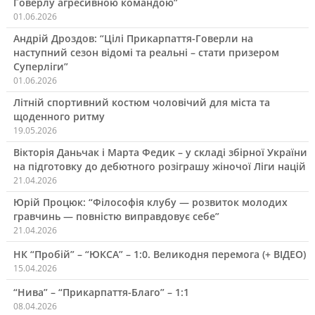
Говерлу агресивною командою”
01.06.2026
Андрій Дроздов: “Цілі Прикарпаття-Говерли на
наступний сезон відомі та реальні – стати призером
Суперліги”
01.06.2026
Літній спортивний костюм чоловічий для міста та
щоденного ритму
19.05.2026
Вікторія Даньчак і Марта Федик – у складі збірної України
на підготовку до дебютного розіграшу жіночої Ліги націй
21.04.2026
Юрій Процюк: “Філософія клубу — розвиток молодих
гравчинь — повністю виправдовує себе”
21.04.2026
НК “Пробій” – “ЮКСА” – 1:0. Великодня перемога (+ ВІДЕО)
15.04.2026
“Нива” – “Прикарпаття-Благо” – 1:1
08.04.2026