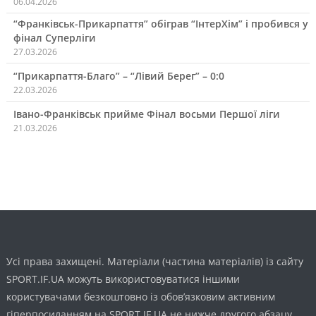
06.04.2026
“Франківськ-Прикарпаття” обіграв “ІнтерХім” і пробився у
фінал Суперліги
27.03.2026
“Прикарпаття-Благо” – “Лівий Берег” – 0:0
22.03.2026
Івано-Франківськ прийме Фінал восьми Першої ліги
21.03.2026
Усі права захищені. Матеріали (частина матеріалів) із сайту
SPORT.IF.UA можуть використовуватися іншими
користувачами безкоштовно із обов’язковим активним
гіперпосиланням на SPORT.IF.UA не нижче другого абзацу