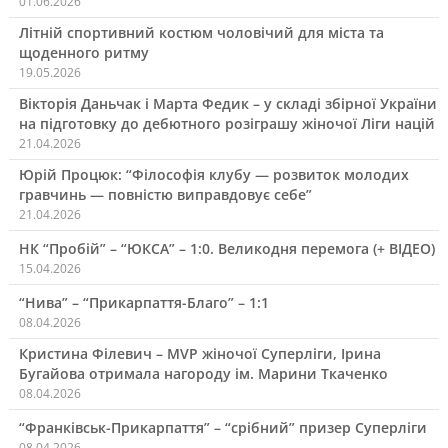
01.06.2026
Літній спортивний костюм чоловічий для міста та
щоденного ритму
19.05.2026
Вікторія Даньчак і Марта Федик – у складі збірної України
на підготовку до дебютного розіграшу жіночої Ліги націй
21.04.2026
Юрій Процюк: “Філософія клубу — розвиток молодих
гравчинь — повністю виправдовує себе”
21.04.2026
НК “Пробій” – “ЮКСА” – 1:0. Великодня перемога (+ ВІДЕО)
15.04.2026
“Нива” – “Прикарпаття-Благо” – 1:1
08.04.2026
Кристина Філевич – MVP жіночої Суперліги, Ірина
Бугайова отримала нагороду ім. Марини Ткаченко
08.04.2026
“Франківськ-Прикарпаття” – “срібний” призер Суперліги
08.04.2026