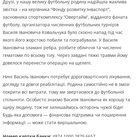
Друзі, у нашу велику футбольну родину надійшла жахлива
звістка – на керівника “Фонду розвитку Інваспорт”,
засновника спорткомплексу “Овертайм”, відданого фаната
футболу, організатора численних футбольних турнірів
Василя Івановича Ковальчука було скоєно напад під час
якого його жорстоко побили та пограбували. У Василя
Івановича зламані ребра, розбите обличчя та численні
гематоми по всьому тілу. Через завдані тяжкі травми йому
довелося перенести операцію на щелепі.
Нині Василь Іванович потребує дороговартісного лікування,
догляду та довгої реабілітації. Родина самостійно не в змозі
покрити всі витрати, тому ми звертаємося до футбольної
спільноти. Особисто знаємо Василя Івановича як хорошу та
щиру людину, тож не залишаймось осторонь чужої біди!
Будь-яка допомога — фінансова підтримка чи поширення
інформації — може стати вирішальною.
Номер картки банки:
4874 1000 2879 6657