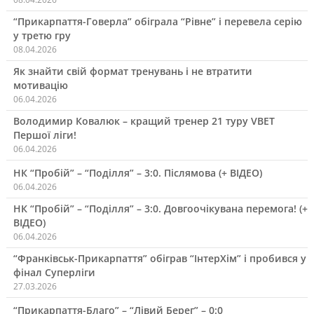
“Прикарпаття-Говерла” обіграла “Рівне” і перевела серію
у третю гру
08.04.2026
Як знайти свій формат тренувань і не втратити
мотивацію
06.04.2026
Володимир Ковалюк – кращий тренер 21 туру VBET
Першої ліги!
06.04.2026
НК “Пробій” – “Поділля” – 3:0. Післямова (+ ВІДЕО)
06.04.2026
НК “Пробій” – “Поділля” – 3:0. Довгоочікувана перемога! (+
ВІДЕО)
06.04.2026
“Франківськ-Прикарпаття” обіграв “ІнтерХім” і пробився у
фінал Суперліги
27.03.2026
“Прикарпаття-Благо” – “Лівий Берег” – 0:0