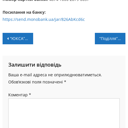
Посилання на банку:
https://send.monobank.ua/jar/826AbKcd6c
Навігація
“ЮКСА” – НК “Пробій” – 0:0. Ненудні “нулі” (+ ВІДЕО)
“Поділля” – “Прикарпаття-Благо” – 2:1
записів
Залишити відповідь
Ваша e-mail адреса не оприлюднюватиметься.
Обов’язкові поля позначені
*
Коментар
*