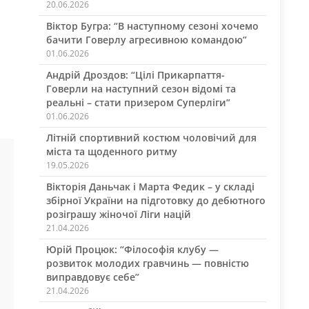
20.06.2026
Віктор Бугра: “В наступному сезоні хочемо
бачити Говерлу агресивною командою”
01.06.2026
Андрій Дроздов: “Цілі Прикарпаття-
Говерли на наступний сезон відомі та
реальні – стати призером Суперліги”
01.06.2026
Літній спортивний костюм чоловічий для
міста та щоденного ритму
19.05.2026
Вікторія Даньчак і Марта Федик – у складі
збірної України на підготовку до дебютного
розіграшу жіночої Ліги націй
21.04.2026
Юрій Процюк: “Філософія клубу —
розвиток молодих гравчинь — повністю
виправдовує себе”
21.04.2026