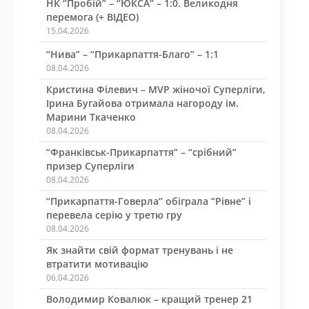
НК “Пробій” – “ЮКСА” – 1:0. Великодня
перемога (+ ВІДЕО)
15.04.2026
“Нива” – “Прикарпаття-Благо” – 1:1
08.04.2026
Кристина Філевич – MVP жіночої Суперліги,
Ірина Бугайова отримала нагороду ім.
Марини Ткаченко
08.04.2026
“Франківськ-Прикарпаття” – “срібний”
призер Суперліги
08.04.2026
“Прикарпаття-Говерла” обіграла “Рівне” і
перевела серію у третю гру
08.04.2026
Як знайти свій формат тренувань і не
втратити мотивацію
06.04.2026
Володимир Ковалюк – кращий тренер 21