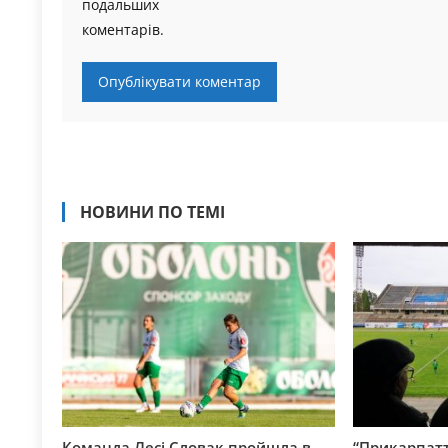
подальших
коментарів.
НОВИНИ ПО ТЕМІ
Команда Лесі Словак пройшла в
“Прикарпатт