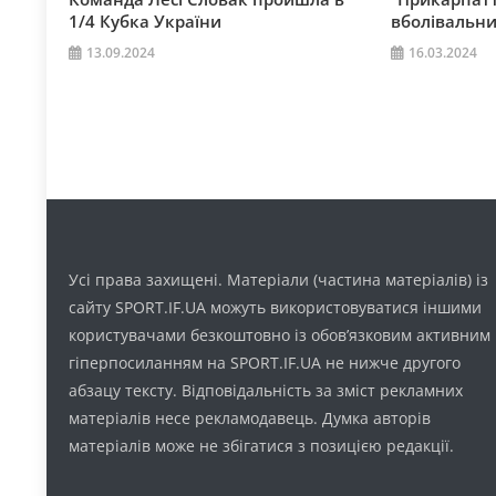
1/4 Кубка України
вболівальни
13.09.2024
16.03.2024
Усі права захищені. Матеріали (частина матеріалів) із
сайту SPORT.IF.UA можуть використовуватися іншими
користувачами безкоштовно із обов’язковим активним
гіперпосиланням на SPORT.IF.UA не нижче другого
абзацу тексту. Відповідальність за зміст рекламних
матеріалів несе рекламодавець. Думка авторів
матеріалів може не збігатися з позицією редакції.