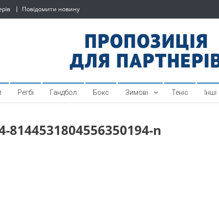
ерів
Повідомити новину
й спортивний інтернет-по
л
Регбі
Гандбол
Бокс
Зимові
Теніс
Інші
4-8144531804556350194-n