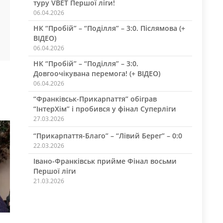
туру VBET Першої ліги!
06.04.2026
НК “Пробій” – “Поділля” – 3:0. Післямова (+
ВІДЕО)
06.04.2026
НК “Пробій” – “Поділля” – 3:0.
Довгоочікувана перемога! (+ ВІДЕО)
06.04.2026
“Франківськ-Прикарпаття” обіграв
“ІнтерХім” і пробився у фінал Суперліги
27.03.2026
“Прикарпаття-Благо” – “Лівий Берег” – 0:0
22.03.2026
Івано-Франківськ прийме Фінал восьми
Першої ліги
21.03.2026