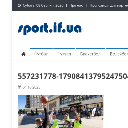
Skip
Субота, 08 Серпня, 2026
Про нас
Пропозиція для партн
to
content
SPORT.IF.UA – Обласни
Обласний спортивний інтернет-портал
Футбол
Футзал
Баскетбол
Волейбо
557231778-1790841379524750
04.10.2025