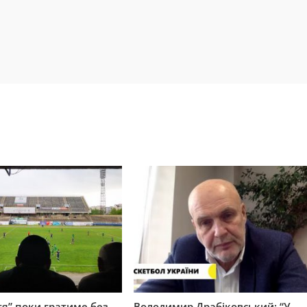
я” поки гратиме без
Володимир Драбіковський: “У