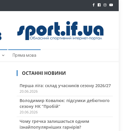
ртал
Пряма мова
ОСТАННІ НОВИНИ
Перша ліга: склад учасників сезону 2026/27
20.06.2026
Володимир Ковалюк: підсумки дебютного
сезону НК “Пробій”
20.06.2026
Чому гречка залишається одним
ізнайпопулярніших гарнірів?