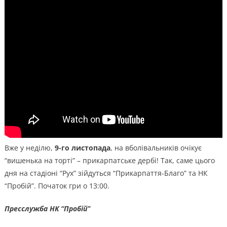
Вже у неділю,
9-го листопада
, на вболівальників очікує
“вишенька на торті” – прикарпатське дербі! Так, саме цього
дня на стадіоні “Рух” зійдуться “Прикарпаття-Благо” та НК
“Пробій”. Початок гри о 13:00.
Пресслужба НК “Пробій”