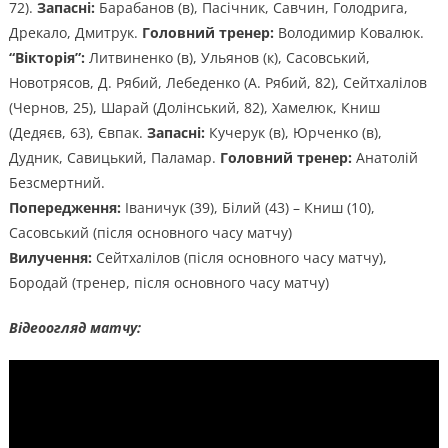
72).
Запасні:
Барабанов (в), Пасічник, Савчин, Голодрига,
Дрекало, Дмитрук.
Головний тренер:
Володимир Ковалюк.
“Вікторія”:
Литвиненко (в), Ульянов (к), Сасовський,
Новотрясов, Д. Рябий, Лебеденко (А. Рябий, 82), Сейтхалілов
(Чернов, 25), Шарай (Долінський, 82), Хамелюк, Книш
(Дедяєв, 63), Євпак.
Запасні:
Кучерук (в), Юрченко (в),
Дудник, Савицький, Паламар.
Головний тренер:
Анатолій
Безсмертний.
Попередження:
Іваничук (39), Білий (43) – Книш (10),
Сасовський (після основного часу матчу)
Вилучення:
Сейтхалілов (після основного часу матчу),
Бородай (тренер, після основного часу матчу)
Відеоогляд матчу: