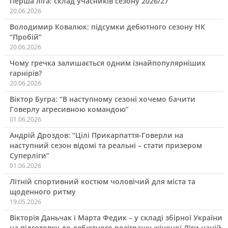
Перша ліга: склад учасників сезону 2026/27
20.06.2026
Володимир Ковалюк: підсумки дебютного сезону НК
“Пробій”
20.06.2026
Чому гречка залишається одним ізнайпопулярніших
гарнірів?
20.06.2026
Віктор Бугра: “В наступному сезоні хочемо бачити
Говерлу агресивною командою”
01.06.2026
Андрій Дроздов: “Цілі Прикарпаття-Говерли на
наступний сезон відомі та реальні – стати призером
Суперліги”
01.06.2026
Літній спортивний костюм чоловічий для міста та
щоденного ритму
19.05.2026
Вікторія Даньчак і Марта Федик – у складі збірної України
на підготовку до дебютного розіграшу жіночої Ліги націй