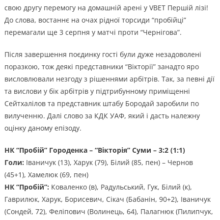
свою другу перемогу на домашній арені у VBET Першій лізі!
До слова, востаннє на очах рідної торсиди “пробійці”
перемагали ще 3 серпня у матчі проти “Чернігова”.
Після завершення поєдинку гості були дуже незадоволені
поразкою, тож деякі представники “Вікторії” занадто яро
висловлювали незгоду з рішеннями арбітрів. Так, за певні дії
та вислови у бік арбітрів у підтрибунному приміщенні
Сейтхалілов та представник штабу Бородай заробили по
вилученню. Далі слово за КДК УАФ, який і дасть належну
оцінку даному епізоду.
НК “Пробій” Городенка – “Вікторія” Суми – 3:2 (1:1)
Голи:
Іваничук (13), Харук (79), Білий (85, пен) – Чернов
(45+1), Хамелюк (69, пен)
НК “Пробій”:
Коваленко (в), Радульський, Гук, Білий (к),
Гаврилюк, Харук, Борисевич, Сікач (Бабанін, 90+2), Іваничук
(Сондей, 72), Феліпович (Волинець, 64), Палагнюк (Пилипчук,