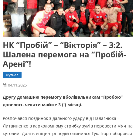
НК “Пробій” – “Вікторія” – 3:2.
Шалена перемога на “Пробій-
Арені”!
Футбол
04.11.2025
Другу домашню перемогу вболівальникам “Пробою”
довелось чекати майже 3 (!) місяці.
Розпочався поєдинок з дального удару від Палагнюка –
Литвиненко в карколомному стрибку зумів перевести м’яч на
кутовий. Далі в епіцентрі подій опинився Гук. Ігор поборовся