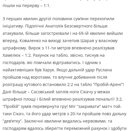
пішли на перерву – 1:1.
З перших хвилин другої половини сум’яни перехопили
ініціативу. Підопічні Анатолія Безсмертного більше
атакували, більше загострювали і на 69-ій хвилині вийшли
вперед. Коваленко на виході зачепив Шарая у власному
штрафному. Вирок з 11-ти метрів впевнено реалізував
Хамелюк – 1:2. Рахунок на табло, звісно, тиснув на
господарів, які помчали відіграватись. І одним з
найактивніших був Харук. Якщо дальній удар Руслана
пройшов над воротами, то влучне добивання після
розіграшу кутового встановило 2:2 на табло “Пробій-Арені”!
Далі більше – Сасовський заплів ноги Сікачу у межах
штрафної площі і Білий впевнено реалізував пенальті! 3:2,
“Пробій” зумів перевернути гру! Міг “закривати” матч той-
таки Сікач, та його удар метрів з 20-ти пройшов повз дальну
“дев’ятку”. Заключні хвилини видались нервовими, та
господарям вдалось зберегти переможний рахунок і здобути