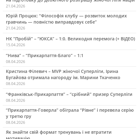
21.04.2026
Юрій Процюк: “Філософія клубу — розвиток молодих
гравчинь — повністю виправдовує себе”
21.04.2026
НК “Пробій” – “ЮКСА” – 1:0. Великодня перемога (+ ВІДЕО)
15.04.2026
“Нива” – “Прикарпаття-Благо” – 1:1
08.04.2026
Кристина Філевич – MVP жіночої Суперліги, Ірина
Бугайова отримала нагороду ім. Марини Ткаченко
08.04.2026
“Франківськ-Прикарпаття” – “срібний” призер Суперліги
08.04.2026
“Прикарпаття-Говерла” обіграла “Рівне” і перевела серію
у третю гру
08.04.2026
Як знайти свій формат тренувань і не втратити
мотивацію