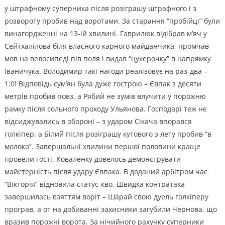
у штрафному суперника після розіграшу штрафного і з
розвороту пробив над воротами. За старання “пробійці” були
винагордженні на 13-ій хвилині. Гаврилюк відібрав м’яч у
Сейтхалілова біля власного карного майданчика, промчав
мов на велосипеді пів поля і видав “цукерочку” в напрямку
Іваничука. Володимир такі нагоди реалізовує на раз-два –
1:0! Відповідь сум’ян була дуже гострою – Євпак з десяти
метрів пробив повз, а Рябий не зумів влучити у порожню
рамку після сольного проходу Ульянова. Господарі теж не
відсиджувались в обороні – з ударом Сікача впорався
голкіпер, а Білий після розіграшу кутового з лету пробив “в
молоко”. Завершальні хвилини першої половини краще
провели гості. Коваленку довелось демонструвати
майстерність після удару Євпака. В доданий арбітром час
“Вікторія” відновила статус-кво. Швидка контратака
завершилась взяттям воріт – Шарай свою дуель голкіперу
програв, а от на добиванні захисники загубили Чернова, що
вразив порожні ворота. За нічийного рахунку суперники