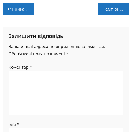
Навігація
“Прикарпаття-Благо” – “Інгулець” – 0:2
Чемпіонат WBL в Івано-Франківську: перемоги “Еспади” та “Академії Говерли”
записів
Залишити відповідь
Ваша e-mail адреса не оприлюднюватиметься.
Обов’язкові поля позначені
*
Коментар
*
Ім'я
*