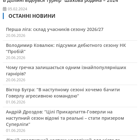
В Долині відбувся турнір “Шахова родина – 2024”
05.02.2024
ОСТАННІ НОВИНИ
Перша ліга: склад учасників сезону 2026/27
20.06.2026
Володимир Ковалюк: підсумки дебютного сезону НК
“Пробій”
20.06.2026
Чому гречка залишається одним ізнайпопулярніших
гарнірів?
20.06.2026
Віктор Бугра: “В наступному сезоні хочемо бачити
Говерлу агресивною командою”
01.06.2026
Андрій Дроздов: “Цілі Прикарпаття-Говерли на
наступний сезон відомі та реальні – стати призером
Суперліги”
01.06.2026