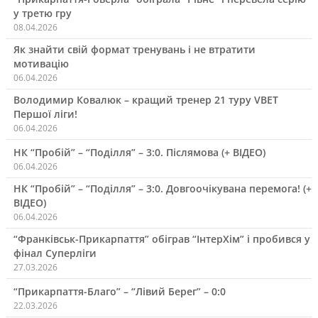
у третю гру
08.04.2026
Як знайти свій формат тренувань і не втратити
мотивацію
06.04.2026
Володимир Ковалюк – кращий тренер 21 туру VBET
Першої ліги!
06.04.2026
НК “Пробій” – “Поділля” – 3:0. Післямова (+ ВІДЕО)
06.04.2026
НК “Пробій” – “Поділля” – 3:0. Довгоочікувана перемога! (+
ВІДЕО)
06.04.2026
“Франківськ-Прикарпаття” обіграв “ІнтерХім” і пробився у
фінал Суперліги
27.03.2026
“Прикарпаття-Благо” – “Лівий Берег” – 0:0
22.03.2026