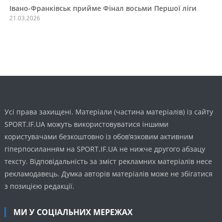
Івано-Франківськ прийме Фінал восьми Першої ліги
21.03.2026
Усі права захищені. Матеріали (частина матеріалів) із сайту
SPORT.IF.UA можуть використовуватися іншими
користувачами безкоштовно із обов’язковим активним
гіперпосиланням на SPORT.IF.UA не нижче другого абзацу
тексту. Відповідальність за зміст рекламних матеріалів несе
рекламодавець. Думка авторів матеріалів може не збігатися
з позицією редакції.
МИ У СОЦІАЛЬНИХ МЕРЕЖАХ