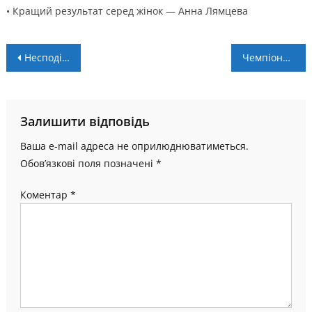
• Кращий результат серед жінок — Анна Лямцева
Навігація
Несподіваний чемпіон Норвегії, перспективи Бранна в Лізі Європи
Чемпіонат області. 3 тур: перші бали “Вовків” (+ ВІДЕО)
записів
Залишити відповідь
Ваша e-mail адреса не оприлюднюватиметься.
Обов’язкові поля позначені
*
Коментар
*