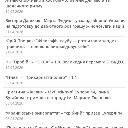
Літній спортивний костюм чоловічий для міста та
щоденного ритму
19.05.2026
Вікторія Даньчак і Марта Федик – у складі збірної України
на підготовку до дебютного розіграшу жіночої Ліги націй
21.04.2026
Юрій Процюк: “Філософія клубу — розвиток молодих
гравчинь — повністю виправдовує себе”
21.04.2026
НК “Пробій” – “ЮКСА” – 1:0. Великодня перемога (+ ВІДЕО)
15.04.2026
“Нива” – “Прикарпаття-Благо” – 1:1
08.04.2026
Кристина Філевич – MVP жіночої Суперліги, Ірина
Бугайова отримала нагороду ім. Марини Ткаченко
08.04.2026
“Франківськ-Прикарпаття” – “срібний” призер Суперліги
08.04.2026
“Прикарпаття-Говерла” обіграла “Рівне” і перевела серію