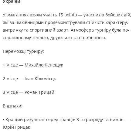
України.
У
змаганнях взяли участь 15 воїнів — учасників бойових дій,
які за шахівницями продемонстрували стійкість характеру,
витримку та спортивний азарт. Атмосфера турніру була по-
справжньому теплою, дружньою та натхненною.
Переможці турніру:
1 місце — Михайло Кепещук
2 місце — Іван Коломієць
3 місце — Роман Грицай
Відзнаки:
• Кращий результат серед гравців 3-го розряду та нижче —
Юрій Грицак