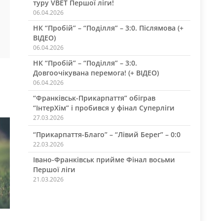
туру VBET Першої ліги!
06.04.2026
НК “Пробій” – “Поділля” – 3:0. Післямова (+
ВІДЕО)
06.04.2026
НК “Пробій” – “Поділля” – 3:0.
Довгоочікувана перемога! (+ ВІДЕО)
06.04.2026
“Франківськ-Прикарпаття” обіграв
“ІнтерХім” і пробився у фінал Суперліги
27.03.2026
“Прикарпаття-Благо” – “Лівий Берег” – 0:0
22.03.2026
Івано-Франківськ прийме Фінал восьми
Першої ліги
21.03.2026