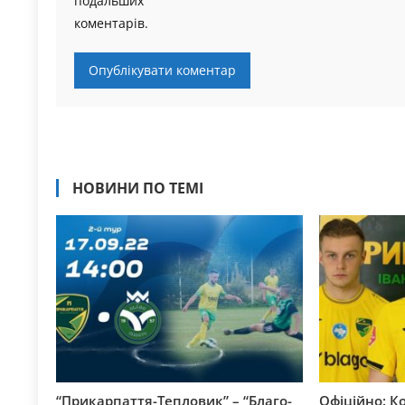
подальших
коментарів.
НОВИНИ ПО ТЕМІ
“Прикарпаття-Тепловик” – “Благо-
Офіційно: К