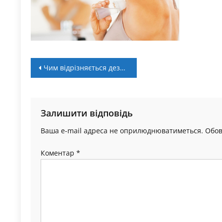
Навігація
Чим відрізняється дезодорант від антиперспіранта і коли потрібен кожен
записів
Залишити відповідь
Ваша e-mail адреса не оприлюднюватиметься.
Обов
Коментар
*