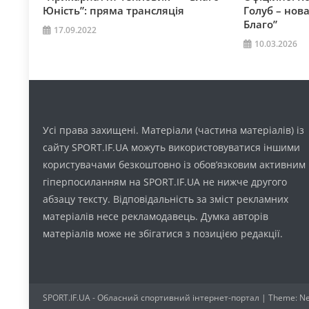
Юність”: пряма трансляція
Голуб – нов
Благо”
17.09.2022
10.03.2026
Усі права захищені. Матеріали (частина матеріалів) із
сайту SPORT.IF.UA можуть використовуватися іншими
користувачами безкоштовно із обов’язковим активним
гіперпосиланням на SPORT.IF.UA не нижче другого
абзацу тексту. Відповідальність за зміст рекламних
матеріалів несе рекламодавець. Думка авторів
матеріалів може не збігатися з позицією редакції.
SPORT.IF.UA - Обласний спортивний інтернет-портал
|
Theme: Ne