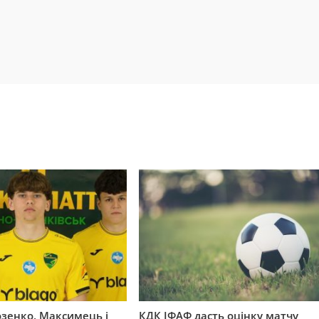
озенко, Максимець і
КДК ІФАФ дасть оцінку матчу