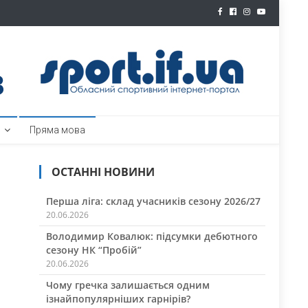
ртал
Пряма мова
ОСТАННІ НОВИНИ
Перша ліга: склад учасників сезону 2026/27
20.06.2026
Володимир Ковалюк: підсумки дебютного
сезону НК “Пробій”
20.06.2026
Чому гречка залишається одним
ізнайпопулярніших гарнірів?