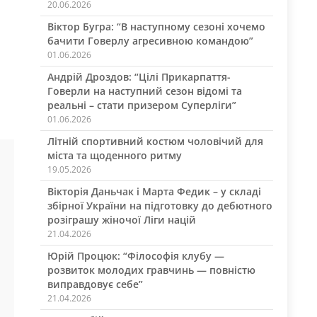
20.06.2026
Віктор Бугра: “В наступному сезоні хочемо
бачити Говерлу агресивною командою”
01.06.2026
Андрій Дроздов: “Цілі Прикарпаття-
Говерли на наступний сезон відомі та
реальні – стати призером Суперліги”
01.06.2026
Літній спортивний костюм чоловічий для
міста та щоденного ритму
19.05.2026
Вікторія Даньчак і Марта Федик – у складі
збірної України на підготовку до дебютного
розіграшу жіночої Ліги націй
21.04.2026
Юрій Процюк: “Філософія клубу —
розвиток молодих гравчинь — повністю
виправдовує себе”
21.04.2026