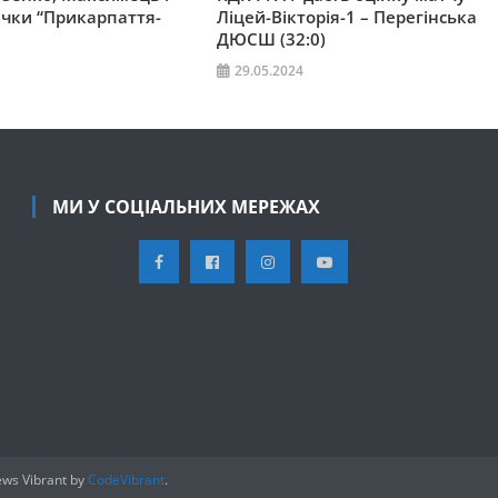
ачки “Прикарпаття-
Ліцей-Вікторія-1 – Перегінська
ДЮСШ (32:0)
29.05.2024
МИ У СОЦІАЛЬНИХ МЕРЕЖАХ
ws Vibrant by
CodeVibrant
.