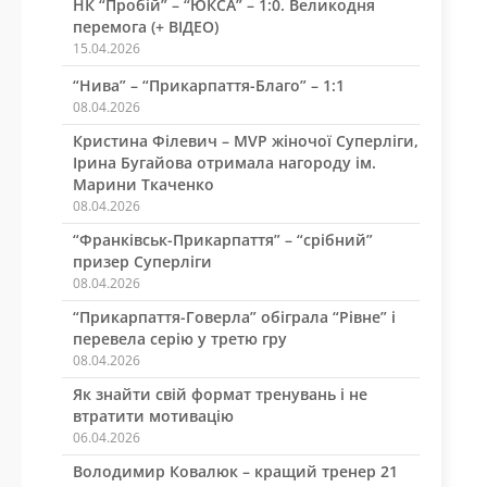
НК “Пробій” – “ЮКСА” – 1:0. Великодня
перемога (+ ВІДЕО)
15.04.2026
“Нива” – “Прикарпаття-Благо” – 1:1
08.04.2026
Кристина Філевич – MVP жіночої Суперліги,
Ірина Бугайова отримала нагороду ім.
Марини Ткаченко
08.04.2026
“Франківськ-Прикарпаття” – “срібний”
призер Суперліги
08.04.2026
“Прикарпаття-Говерла” обіграла “Рівне” і
перевела серію у третю гру
08.04.2026
Як знайти свій формат тренувань і не
втратити мотивацію
06.04.2026
Володимир Ковалюк – кращий тренер 21