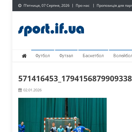
Skip
П’ятниця, 07 Серпня, 2026
Про нас
Пропозиція для пар
to
content
SPORT.IF.UA – Обласни
Обласний спортивний інтернет-портал
Футбол
Футзал
Баскетбол
Волейбо
571416453_1794156879909338
02.01.2026