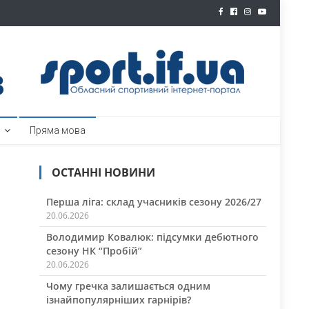
ртал
Пряма мова
ОСТАННІ НОВИНИ
Перша ліга: склад учасників сезону 2026/27
20.06.2026
Володимир Ковалюк: підсумки дебютного
сезону НК “Пробій”
20.06.2026
Чому гречка залишається одним
ізнайпопулярніших гарнірів?