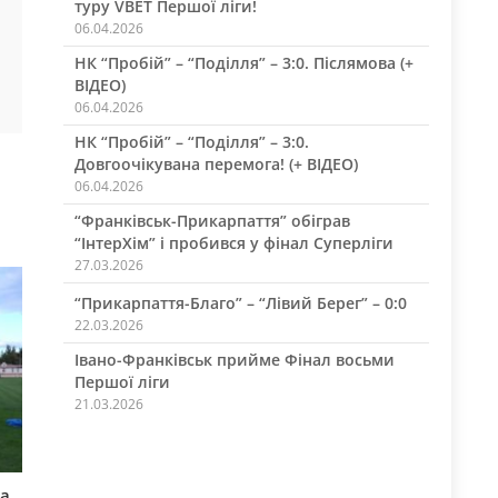
туру VBET Першої ліги!
06.04.2026
НК “Пробій” – “Поділля” – 3:0. Післямова (+
ВІДЕО)
06.04.2026
НК “Пробій” – “Поділля” – 3:0.
Довгоочікувана перемога! (+ ВІДЕО)
06.04.2026
“Франківськ-Прикарпаття” обіграв
“ІнтерХім” і пробився у фінал Суперліги
27.03.2026
“Прикарпаття-Благо” – “Лівий Берег” – 0:0
22.03.2026
Івано-Франківськ прийме Фінал восьми
Першої ліги
21.03.2026
а