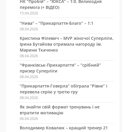
НК “Пробій” – “ЮКСА” – 1:0. Великодня
перемога (+ ВІДЕО)
15.04.2026
“Нива” – “Прикарпаття-Благо” – 1:1
08.04.2026
Кристина Філевич – MVP жіночої Суперліги,
Ірина Бугайова отримала нагороду ім.
Марини Ткаченко
08.04.2026
“Франківськ-Прикарпаття” – “срібний”
призер Суперліги
08.04.2026
“Прикарпаття-Говерла” обіграла “Рівне” і
перевела серію у третю гру
08.04.2026
Як знайти свій формат тренувань і не
втратити мотивацію
06.04.2026
Володимир Ковалюк – кращий тренер 21