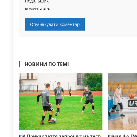
подальших
коментарів.
НОВИНИ ПО ТЕМІ
ФА Прикарпаття запрошує на тест-
Фінал 4-х EW