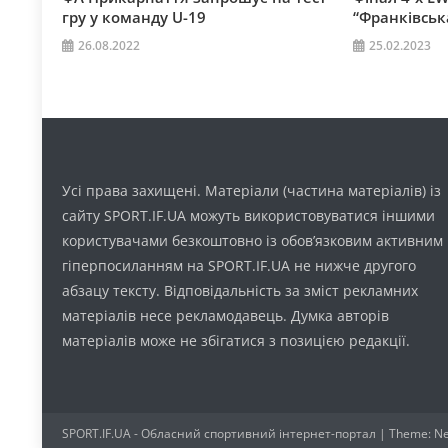
гру у команду U-19
“Франківськ
26.08.2022
25.02.2023
Усі права захищені. Матеріали (частина матеріалів) із
сайту SPORT.IF.UA можуть використовуватися іншими
користувачами безкоштовно із обов’язковим активним
гіперпосиланням на SPORT.IF.UA не нижче другого
абзацу тексту. Відповідальність за зміст рекламних
матеріалів несе рекламодавець. Думка авторів
матеріалів може не збігатися з позицією редакції.
SPORT.IF.UA - Обласний спортивний інтернет-портал
|
Theme: Ne