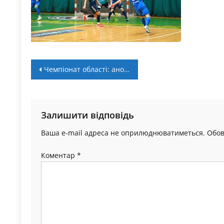
Навігація
Чемпіонат області: анонс 6 туру (+ LIVE)
записів
Залишити відповідь
Ваша e-mail адреса не оприлюднюватиметься.
Обов
Коментар
*