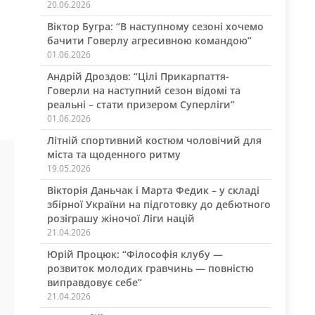
20.06.2026
Віктор Бугра: “В наступному сезоні хочемо
бачити Говерлу агресивною командою”
01.06.2026
Андрій Дроздов: “Цілі Прикарпаття-
Говерли на наступний сезон відомі та
реальні – стати призером Суперліги”
01.06.2026
Літній спортивний костюм чоловічий для
міста та щоденного ритму
19.05.2026
Вікторія Даньчак і Марта Федик – у складі
збірної України на підготовку до дебютного
розіграшу жіночої Ліги націй
21.04.2026
Юрій Процюк: “Філософія клубу —
розвиток молодих гравчинь — повністю
виправдовує себе”
21.04.2026