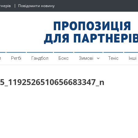
тнерів
Повідомити новину
й спортивний інтернет-по
л
Регбі
Гандбол
Бокс
Зимові
Теніс
Інші
5_1192526510656683347_n