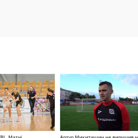
BL. Матчі
Артур Микитишин не вирушив н