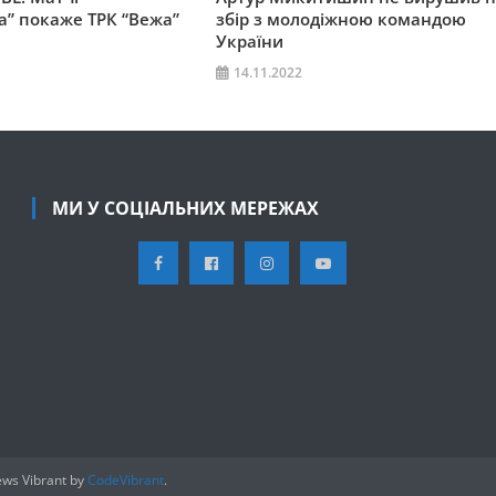
а” покаже ТРК “Вежа”
збір з молодіжною командою
України
14.11.2022
МИ У СОЦІАЛЬНИХ МЕРЕЖАХ
ws Vibrant by
CodeVibrant
.