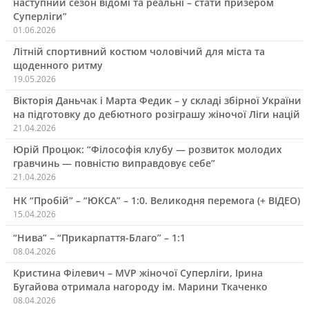
наступний сезон відомі та реальні – стати призером
Суперліги”
01.06.2026
Літній спортивний костюм чоловічий для міста та
щоденного ритму
19.05.2026
Вікторія Даньчак і Марта Федик – у складі збірної України
на підготовку до дебютного розіграшу жіночої Ліги націй
21.04.2026
Юрій Процюк: “Філософія клубу — розвиток молодих
гравчинь — повністю виправдовує себе”
21.04.2026
НК “Пробій” – “ЮКСА” – 1:0. Великодня перемога (+ ВІДЕО)
15.04.2026
“Нива” – “Прикарпаття-Благо” – 1:1
08.04.2026
Кристина Філевич – MVP жіночої Суперліги, Ірина
Бугайова отримала нагороду ім. Марини Ткаченко
08.04.2026