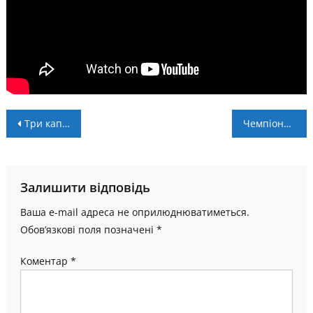
Навігація
Три капітани і тренер Панчук – символічна збірна 7 туру чемпіонату області
Чемпіонат області. Дозаявки: легендарні “енергетики” знову в справі
записів
Залишити відповідь
Ваша e-mail адреса не оприлюднюватиметься.
Обов’язкові поля позначені
*
Коментар
*