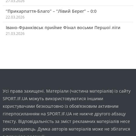
27.03.2026
“Прикарпаття-Благо” – “Лівий Берег” – 0:0
22.03.2026
Івано-Франківськ прийме Фінал восьми Першої ліги
21.03.2026
Усі права захищені. Матеріали (частина матеріалів) із сайту
SPORT.IF.UA можуть використовуватися іншими
користувачами безкоштовно із обов’язковим активним
гіперпосиланням на SPORT.IF.UA не нижче другого абзацу
тексту. Відповідальність за зміст рекламних матеріалів несе
рекламодавець. Думка авторів матеріалів може не збігатися