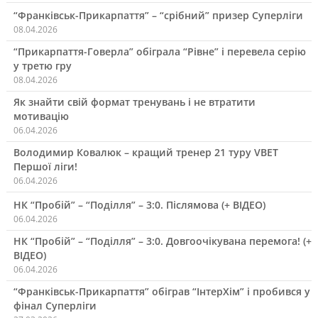
“Франківськ-Прикарпаття” – “срібний” призер Суперліги
08.04.2026
“Прикарпаття-Говерла” обіграла “Рівне” і перевела серію
у третю гру
08.04.2026
Як знайти свій формат тренувань і не втратити
мотивацію
06.04.2026
Володимир Ковалюк – кращий тренер 21 туру VBET
Першої ліги!
06.04.2026
НК “Пробій” – “Поділля” – 3:0. Післямова (+ ВІДЕО)
06.04.2026
НК “Пробій” – “Поділля” – 3:0. Довгоочікувана перемога! (+
ВІДЕО)
06.04.2026
“Франківськ-Прикарпаття” обіграв “ІнтерХім” і пробився у
фінал Суперліги