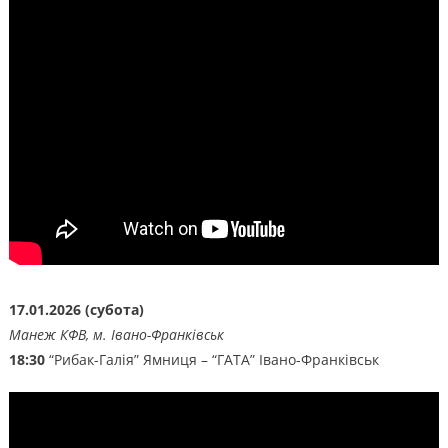
17.01.2026 (субота)
Манеж КФВ, м. Івано-Франківськ
18:30
“Рибак-Галія” Ямниця – “ГАТА” Івано-Франківськ