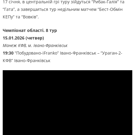
17 січня, в центральній грі туру зійдуться “Рибак-Галія” та
“Гата”, а завершиться тур недільним матчем “Бест-Обмін
КЕПу” та “Вовків”.
Чемпіонат області. 8 тур
15.01.2026 (четвер)
Манеж КФВ, м. Івано-Франківськ
19:30
“Побудовано-iFranko” Івано-Франківськ – “Ураган-2-
КФВ” Івано-Франківськ