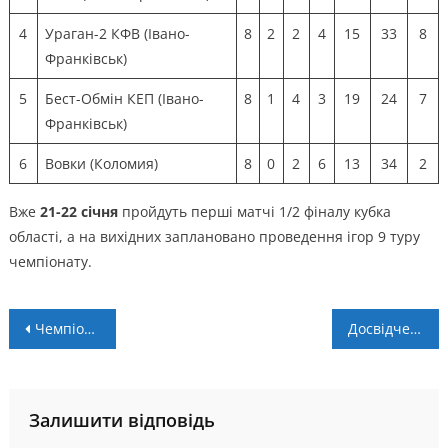
4
Ураган-2 КФВ (Івано-
8
2
2
4
15
33
8
Франківськ)
5
Бест-Обмін КЕП (Івано-
8
1
4
3
19
24
7
Франківськ)
6
Вовки (Коломия)
8
0
2
6
13
34
2
Вже
21-22 січня
пройдуть перші матчі 1/2 фіналу кубка
області, а на вихідних заплановано проведення ігор 9 туру
чемпіонату.
Навігація
Чемпіонат області. Дозаявки: легендарні “енергетики” знову в справі
Досвідчений Локатир, стабільний Козенко і тренер Дриган – символічна збірна 8 туру чемпіонату області
записів
Залишити відповідь