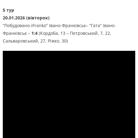
5 тур
20.01.2026 (вівторок)
“Побудовано-iFranko” Івано-Франківськ– “Гата” Івано-
Франківськ –
1:4
(Кордоба, 13 – Петровський, 7, 22,
Сальваровський, 27, Ріжко, 30)