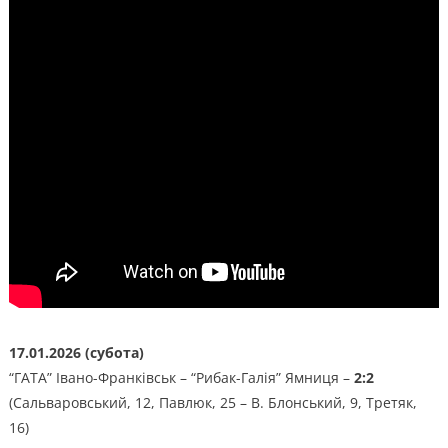
17.01.2026 (субота)
“ГАТА” Івано-Франківськ – “Рибак-Галія” Ямниця –
2:2
(Сальваровський, 12, Павлюк, 25 – В. Блонський, 9, Третяк,
16)