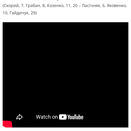
(Скорий, 7, Грабан, 8, Козенко, 11, 20 – Пасічняк, 6, Яковенко,
10, Гайдичук, 29)