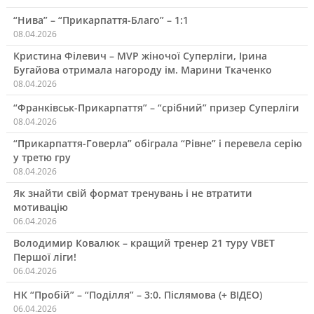
“Нива” – “Прикарпаття-Благо” – 1:1
08.04.2026
Кристина Філевич – MVP жіночої Суперліги, Ірина
Бугайова отримала нагороду ім. Марини Ткаченко
08.04.2026
“Франківськ-Прикарпаття” – “срібний” призер Суперліги
08.04.2026
“Прикарпаття-Говерла” обіграла “Рівне” і перевела серію
у третю гру
08.04.2026
Як знайти свій формат тренувань і не втратити
мотивацію
06.04.2026
Володимир Ковалюк – кращий тренер 21 туру VBET
Першої ліги!
06.04.2026
НК “Пробій” – “Поділля” – 3:0. Післямова (+ ВІДЕО)
06.04.2026