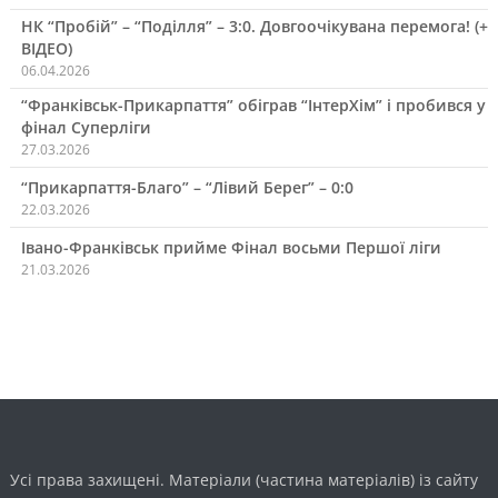
НК “Пробій” – “Поділля” – 3:0. Довгоочікувана перемога! (+
ВІДЕО)
06.04.2026
“Франківськ-Прикарпаття” обіграв “ІнтерХім” і пробився у
фінал Суперліги
27.03.2026
“Прикарпаття-Благо” – “Лівий Берег” – 0:0
22.03.2026
Івано-Франківськ прийме Фінал восьми Першої ліги
21.03.2026
Усі права захищені. Матеріали (частина матеріалів) із сайту