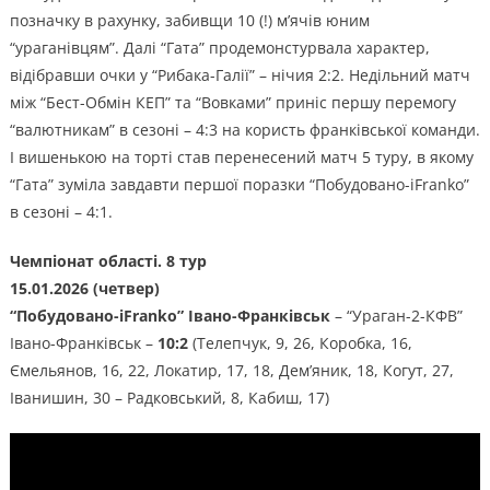
позначку в рахунку, забивщи 10 (!) м’ячів юним
“ураганівцям”. Далі “Гата” продемонстурвала характер,
відібравши очки у “Рибака-Галії” – нічия 2:2. Недільний матч
між “Бест-Обмін КЕП” та “Вовками” приніс першу перемогу
“валютникам” в сезоні – 4:3 на користь франківської команди.
І вишенькою на торті став перенесений матч 5 туру, в якому
“Гата” зуміла завдавти першої поразки “Побудовано-iFranko”
в сезоні – 4:1.
Чемпіонат області. 8 тур
15.01.2026 (четвер)
“Побудовано-iFranko” Івано-Франківськ
– “Ураган-2-КФВ”
Івано-Франківськ –
10:2
(Телепчук, 9, 26, Коробка, 16,
Ємельянов, 16, 22, Локатир, 17, 18, Дем’яник, 18, Когут, 27,
Іванишин, 30 – Радковський, 8, Кабиш, 17)