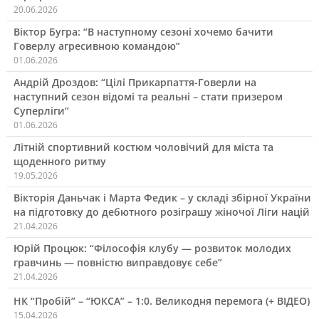
20.06.2026
Віктор Бугра: “В наступному сезоні хочемо бачити
Говерлу агресивною командою”
01.06.2026
Андрій Дроздов: “Цілі Прикарпаття-Говерли на
наступний сезон відомі та реальні – стати призером
Суперліги”
01.06.2026
Літній спортивний костюм чоловічий для міста та
щоденного ритму
19.05.2026
Вікторія Даньчак і Марта Федик – у складі збірної України
на підготовку до дебютного розіграшу жіночої Ліги націй
21.04.2026
Юрій Процюк: “Філософія клубу — розвиток молодих
гравчинь — повністю виправдовує себе”
21.04.2026
НК “Пробій” – “ЮКСА” – 1:0. Великодня перемога (+ ВІДЕО)
15.04.2026