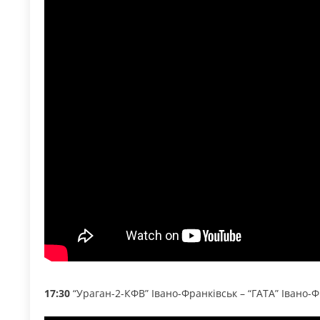
17:30
“Ураган-2-КФВ” Івано-Франківськ – “ГАТА” Івано-