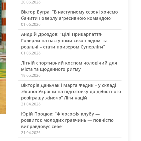
20.06.2026
Віктор Бугра: “В наступному сезоні хочемо
бачити Говерлу агресивною командою”
01.06.2026
Андрій Дроздов: “Цілі Прикарпаття-
Говерли на наступний сезон відомі та
реальні – стати призером Суперліги”
01.06.2026
Літній спортивний костюм чоловічий для
міста та щоденного ритму
19.05.2026
Вікторія Даньчак і Марта Федик – у складі
збірної України на підготовку до дебютного
розіграшу жіночої Ліги націй
21.04.2026
Юрій Процюк: “Філософія клубу —
розвиток молодих гравчинь — повністю
виправдовує себе”
21.04.2026