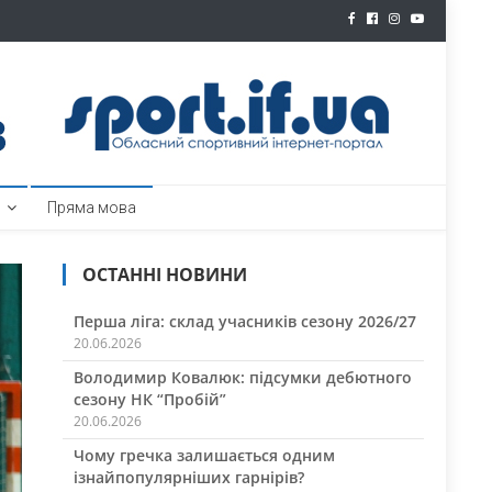
ртал
Пряма мова
ОСТАННІ НОВИНИ
Перша ліга: склад учасників сезону 2026/27
20.06.2026
Володимир Ковалюк: підсумки дебютного
сезону НК “Пробій”
20.06.2026
Чому гречка залишається одним
ізнайпопулярніших гарнірів?