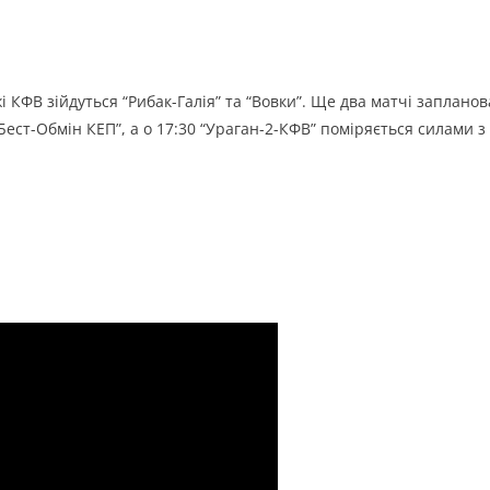
жі КФВ зійдуться “Рибак-Галія” та “Вовки”. Ще два матчі запланов
“Бест-Обмін КЕП”, а о 17:30 “Ураган-2-КФВ” поміряється силами з