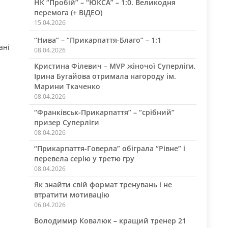
НК “Пробій” – “ЮКСА” – 1:0. Великодня
перемога (+ ВІДЕО)
15.04.2026
“Нива” – “Прикарпаття-Благо” – 1:1
ані
08.04.2026
Кристина Філевич – MVP жіночої Суперліги,
Ірина Бугайова отримала нагороду ім.
Марини Ткаченко
08.04.2026
“Франківськ-Прикарпаття” – “срібний”
призер Суперліги
08.04.2026
“Прикарпаття-Говерла” обіграла “Рівне” і
перевела серію у третю гру
08.04.2026
Як знайти свій формат тренувань і не
втратити мотивацію
06.04.2026
Володимир Ковалюк – кращий тренер 21