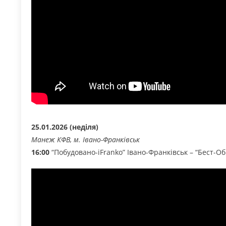
25.01.2026 (неділя)
Манеж КФВ, м. Івано-Франківськ
16:00
“Побудовано-iFranko” Івано-Франківськ – “Бест-Об