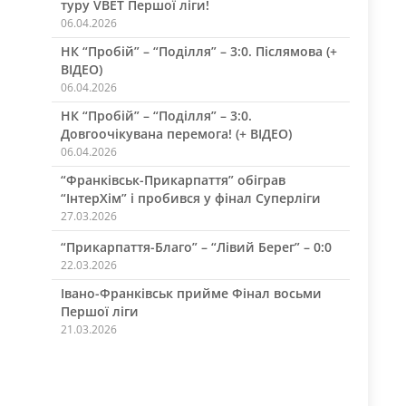
туру VBET Першої ліги!
06.04.2026
НК “Пробій” – “Поділля” – 3:0. Післямова (+
ВІДЕО)
06.04.2026
НК “Пробій” – “Поділля” – 3:0.
Довгоочікувана перемога! (+ ВІДЕО)
06.04.2026
“Франківськ-Прикарпаття” обіграв
“ІнтерХім” і пробився у фінал Суперліги
27.03.2026
“Прикарпаття-Благо” – “Лівий Берег” – 0:0
22.03.2026
Івано-Франківськ прийме Фінал восьми
Першої ліги
21.03.2026