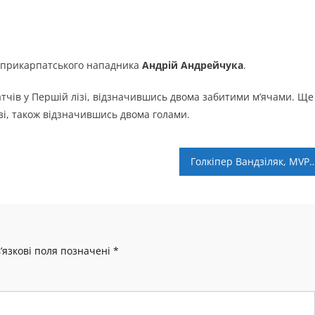
д прикарпатського нападника
Андрій Андрейчука
.
атчів у Першій лізі, відзначившись двома забитими м’ячами. Ще
ізі, також відзначившись двома голами.
Голкіпер Вандзіляк, MVP Кіндратів і тренер Космірак – символічна збірна 9 
’язкові поля позначені
*