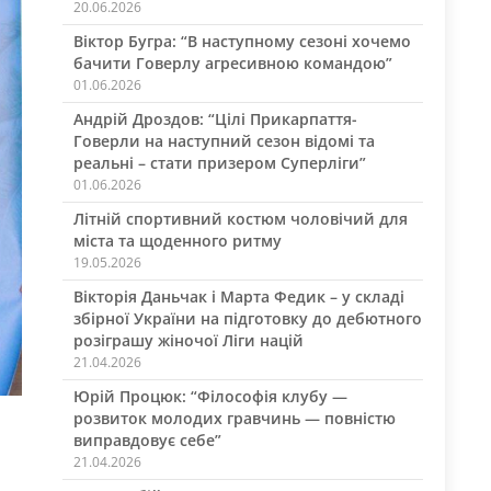
20.06.2026
Віктор Бугра: “В наступному сезоні хочемо
бачити Говерлу агресивною командою”
01.06.2026
Андрій Дроздов: “Цілі Прикарпаття-
Говерли на наступний сезон відомі та
реальні – стати призером Суперліги”
01.06.2026
Літній спортивний костюм чоловічий для
міста та щоденного ритму
19.05.2026
Вікторія Даньчак і Марта Федик – у складі
збірної України на підготовку до дебютного
розіграшу жіночої Ліги націй
21.04.2026
Юрій Процюк: “Філософія клубу —
розвиток молодих гравчинь — повністю
виправдовує себе”
21.04.2026