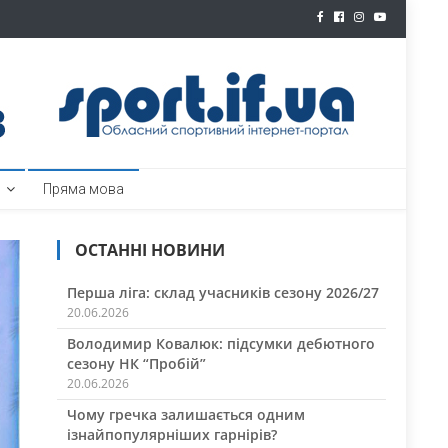
ртал
Пряма мова
ОСТАННІ НОВИНИ
Перша ліга: склад учасників сезону 2026/27
20.06.2026
Володимир Ковалюк: підсумки дебютного
сезону НК “Пробій”
20.06.2026
Чому гречка залишається одним
ізнайпопулярніших гарнірів?