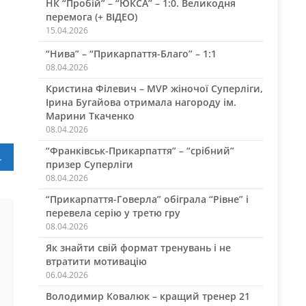
НК “Пробій” – “ЮКСА” – 1:0. Великодня
перемога (+ ВІДЕО)
15.04.2026
“Нива” – “Прикарпаття-Благо” – 1:1
08.04.2026
Кристина Філевич – MVP жіночої Суперліги,
Ірина Бугайова отримала нагороду ім.
Марини Ткаченко
08.04.2026
“Франківськ-Прикарпаття” – “срібний”
туру чемпіонату області
призер Суперліги
08.04.2026
“Прикарпаття-Говерла” обіграла “Рівне” і
перевела серію у третю гру
08.04.2026
Як знайти свій формат тренувань і не
втратити мотивацію
06.04.2026
Володимир Ковалюк – кращий тренер 21