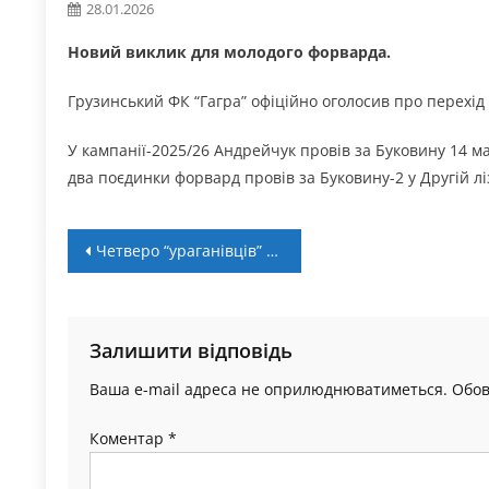
28.01.2026
Новий виклик для молодого форварда.
Грузинський ФК “Гагра” офіційно оголосив про перехі
У кампанії-2025/26 Андрейчук провів за Буковину 14 м
два поєдинки форвард провів за Буковину-2 у Другій л
Навігація
Четверо “ураганівців” викликані до лав юнацької збірної України
записів
Залишити відповідь
Ваша e-mail адреса не оприлюднюватиметься.
Обов
Коментар
*