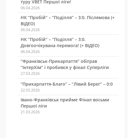
туру VBET Першої ліги!
06.04.2026
НК “Пробій” – “Поділля” – 3:0. Післямова (+
ВІДЕО)
06.04.2026
НК “Пробій” – “Поділля” – 3:0.
Довгоочікувана перемога! (+ ВІДЕО)
06.04.2026
“Франківськ-Прикарпаття” обіграв
“ІнтерХім” і пробився у фінал Суперліги
27.03.2026
“Прикарпаття-Благо” – “Лівий Берег” – 0:0
22.03.2026
Івано-Франківськ прийме Фінал восьми
Першої ліги
21.03.2026