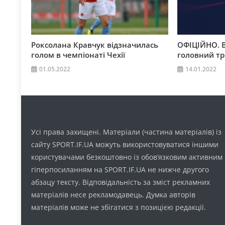
Роксолана Кравчук відзначилась
ОФІЦІЙНО. 
голом в чемпіонаті Чехії
головний т
01.05.2022
14.01.2022
Усі права захищені. Матеріали (частина матеріалів) із
сайту SPORT.IF.UA можуть використовуватися іншими
користувачами безкоштовно із обов’язковим активним
гіперпосиланням на SPORT.IF.UA не нижче другого
абзацу тексту. Відповідальність за зміст рекламних
матеріалів несе рекламодавець. Думка авторів
матеріалів може не збігатися з позицією редакції.