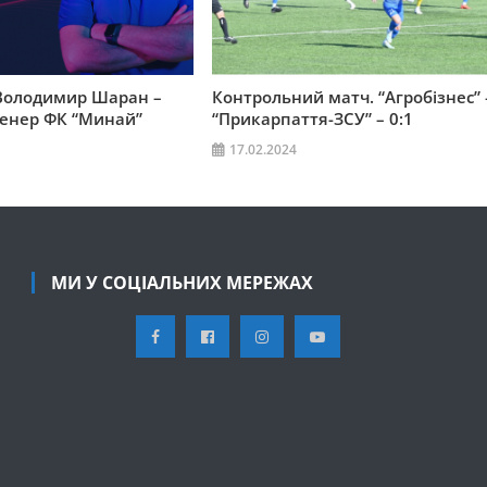
Володимир Шаран –
Контрольний матч. “Агробізнес” 
ренер ФК “Минай”
“Прикарпаття-ЗСУ” – 0:1
17.02.2024
МИ У СОЦІАЛЬНИХ МЕРЕЖАХ