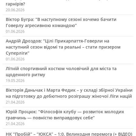
гарнірів?
20.06.2026
Віктор Бугра: “В наступному сезоні хочемо бачити
Говерлу агресивною командою”
01.06.2026
Андрій Дроздов: “Цілі Прикарпаття-Говерли на
наступний сезон відомі та реальні – стати призером
Суперліги”
01.06.2026
Літній спортивний костюм чоловічий для міста та
щоденного ритму
19.05.2026
Вікторія Даньчак і Марта Федик – у складі збірної України
на підготовку до дебютного розіграшу жіночої Ліги націй
21.04.2026
Юрій Процюк: “Філософія клубу — розвиток молодих
гравчинь — повністю виправдовує себе”
21.04.2026
НК “Пробій” – “ЮКСА” – 1:0. Великодня перемога (+ ВІДЕО)