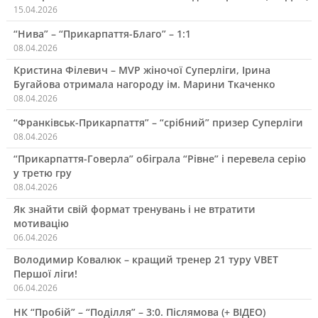
15.04.2026
“Нива” – “Прикарпаття-Благо” – 1:1
08.04.2026
Кристина Філевич – MVP жіночої Суперліги, Ірина
Бугайова отримала нагороду ім. Марини Ткаченко
08.04.2026
“Франківськ-Прикарпаття” – “срібний” призер Суперліги
08.04.2026
“Прикарпаття-Говерла” обіграла “Рівне” і перевела серію
у третю гру
08.04.2026
Як знайти свій формат тренувань і не втратити
мотивацію
06.04.2026
Володимир Ковалюк – кращий тренер 21 туру VBET
Першої ліги!
06.04.2026
НК “Пробій” – “Поділля” – 3:0. Післямова (+ ВІДЕО)