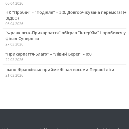
06.04.2026
НК “Пробій” – “Поділля” – 3:0. Довгоочікувана перемога! (+
ВІДЕО)
06.04.2026
“Франківськ-Прикарпаття” обіграв “ІнтерХім” і пробився у
фінал Суперліги
27.03.2026
“Прикарпаття-Благо” – “Лівий Берег” – 0:0
22.03.2026
Івано-Франківськ прийме Фінал восьми Першої ліги
21.03.2026