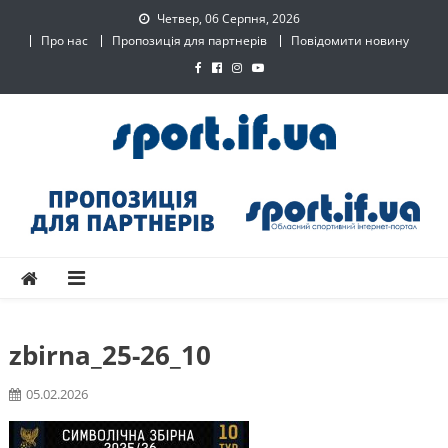
Skip
Четвер, 06 Серпня, 2026
to
Про нас
Пропозиція для партнерів
Повідомити новину
content
SPORT.IF.UA – Обласний
Обласний спортивний інтернет-портал
спортивний інтернет-
портал
zbirna_25-26_10
05.02.2026