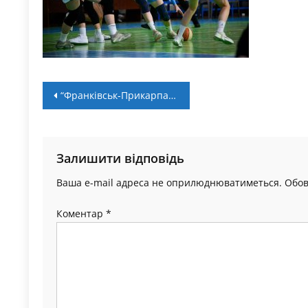
Навігація
“Франківськ-Прикарпаття” – “срібний” призер Суперліги
записів
Залишити відповідь
Ваша e-mail адреса не оприлюднюватиметься.
Обов
Коментар
*