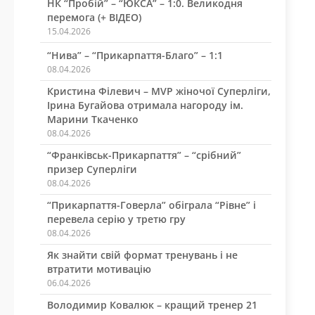
НК “Пробій” – “ЮКСА” – 1:0. Великодня
перемога (+ ВІДЕО)
15.04.2026
“Нива” – “Прикарпаття-Благо” – 1:1
08.04.2026
Кристина Філевич – MVP жіночої Суперліги,
Ірина Бугайова отримала нагороду ім.
Марини Ткаченко
08.04.2026
“Франківськ-Прикарпаття” – “срібний”
призер Суперліги
08.04.2026
“Прикарпаття-Говерла” обіграла “Рівне” і
перевела серію у третю гру
08.04.2026
Як знайти свій формат тренувань і не
втратити мотивацію
06.04.2026
Володимир Ковалюк – кращий тренер 21