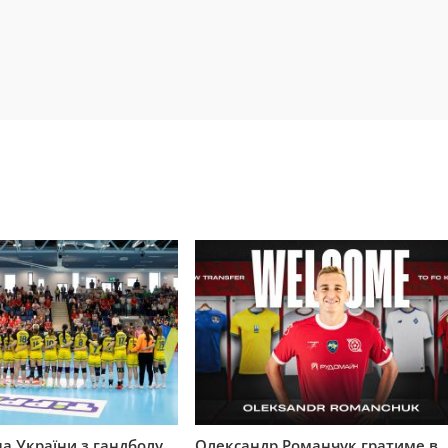
на України з гандболу
Олександр Романчук гратиме в