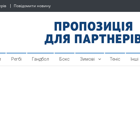
ерів
Повідомити новину
й спортивний інтернет-по
л
Регбі
Гандбол
Бокс
Зимові
Теніс
Інші