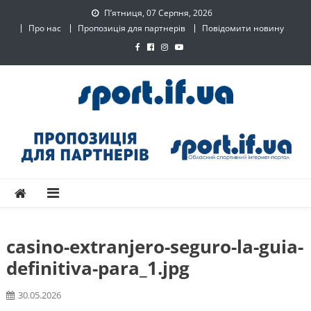
Skip
П’ятниця, 07 Серпня, 2026
to
Про нас
Пропозиція для партнерів
Повідомити новину
content
SPORT.IF.UA – Обласний
Обласний спортивний інтернет-портал
спортивний інтернет-
портал
casino-extranjero-seguro-la-guia-
definitiva-para_1.jpg
30.05.2026