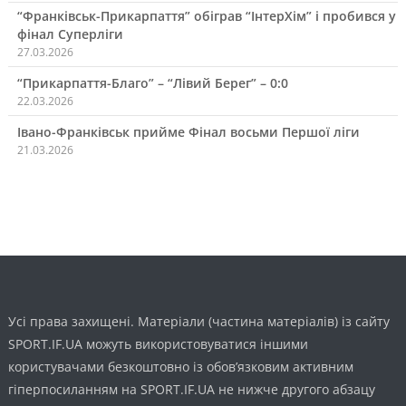
“Франківськ-Прикарпаття” обіграв “ІнтерХім” і пробився у
фінал Суперліги
27.03.2026
“Прикарпаття-Благо” – “Лівий Берег” – 0:0
22.03.2026
Івано-Франківськ прийме Фінал восьми Першої ліги
21.03.2026
Усі права захищені. Матеріали (частина матеріалів) із сайту
SPORT.IF.UA можуть використовуватися іншими
користувачами безкоштовно із обов’язковим активним
гіперпосиланням на SPORT.IF.UA не нижче другого абзацу