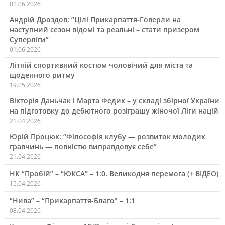
01.06.2026
Андрій Дроздов: “Цілі Прикарпаття-Говерли на
наступний сезон відомі та реальні – стати призером
Суперліги”
01.06.2026
Літній спортивний костюм чоловічий для міста та
щоденного ритму
19.05.2026
Вікторія Даньчак і Марта Федик – у складі збірної України
на підготовку до дебютного розіграшу жіночої Ліги націй
21.04.2026
Юрій Процюк: “Філософія клубу — розвиток молодих
гравчинь — повністю виправдовує себе”
21.04.2026
НК “Пробій” – “ЮКСА” – 1:0. Великодня перемога (+ ВІДЕО)
15.04.2026
“Нива” – “Прикарпаття-Благо” – 1:1
08.04.2026