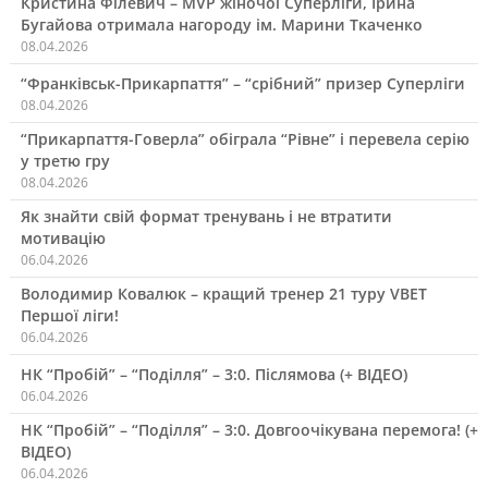
Кристина Філевич – MVP жіночої Суперліги, Ірина
Бугайова отримала нагороду ім. Марини Ткаченко
08.04.2026
“Франківськ-Прикарпаття” – “срібний” призер Суперліги
08.04.2026
“Прикарпаття-Говерла” обіграла “Рівне” і перевела серію
у третю гру
08.04.2026
Як знайти свій формат тренувань і не втратити
мотивацію
06.04.2026
Володимир Ковалюк – кращий тренер 21 туру VBET
Першої ліги!
06.04.2026
НК “Пробій” – “Поділля” – 3:0. Післямова (+ ВІДЕО)
06.04.2026
НК “Пробій” – “Поділля” – 3:0. Довгоочікувана перемога! (+
ВІДЕО)
06.04.2026