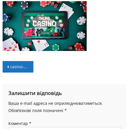
Навігація
casino-extranjero-seguro-la-guia-definitiva-para_1.jpg
записів
Залишити відповідь
Ваша e-mail адреса не оприлюднюватиметься.
Обов’язкові поля позначені
*
Коментар
*