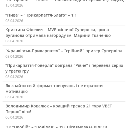
15.04.2026
“Нива” – “Прикарпаття-Благо” – 1:1
08.04.2026
Кристина Філевич – MVP жіночої Суперліги, Ірина
Бугайова отримала нагороду ім. Марини Ткаченко
08.04.2026
“Франківськ-Прикарпаття” – “срібний” призер Суперліги
08.04.2026
“Прикарпаття-Говерла” обіграла “Рівне” і перевела серію
у третю гру
08.04.2026
Як знайти свій формат тренувань і не втратити
мотивацію
06.04.2026
Володимир Ковалюк – кращий тренер 21 туру VBET
Першої ліги!
06.04.2026
НК “Пробій” – “Поділля” – 3:0. Післямова (+ ВІДЕО)