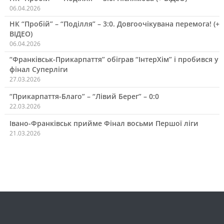
06.04.2026
НК “Пробій” – “Поділля” – 3:0. Довгоочікувана перемога! (+
ВІДЕО)
06.04.2026
“Франківськ-Прикарпаття” обіграв “ІнтерХім” і пробився у
фінал Суперліги
27.03.2026
“Прикарпаття-Благо” – “Лівий Берег” – 0:0
22.03.2026
Івано-Франківськ прийме Фінал восьми Першої ліги
21.03.2026