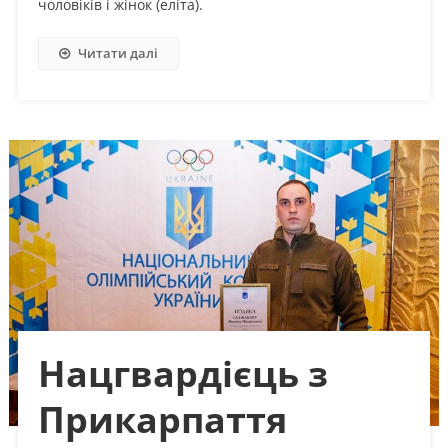
чоловіків і жінок (еліта).
Читати далі
Нацгвардієць з
Прикарпаття