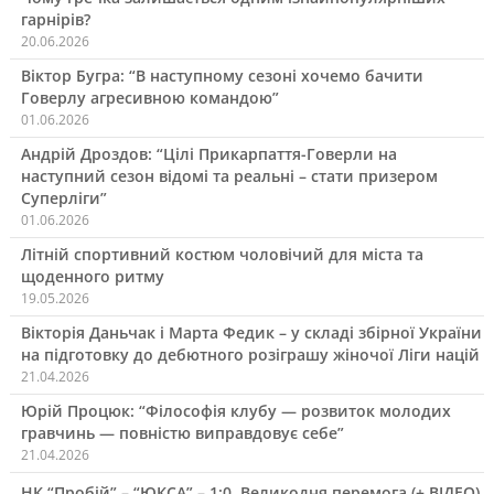
гарнірів?
20.06.2026
Віктор Бугра: “В наступному сезоні хочемо бачити
Говерлу агресивною командою”
01.06.2026
Андрій Дроздов: “Цілі Прикарпаття-Говерли на
наступний сезон відомі та реальні – стати призером
Суперліги”
01.06.2026
Літній спортивний костюм чоловічий для міста та
щоденного ритму
19.05.2026
Вікторія Даньчак і Марта Федик – у складі збірної України
на підготовку до дебютного розіграшу жіночої Ліги націй
21.04.2026
Юрій Процюк: “Філософія клубу — розвиток молодих
гравчинь — повністю виправдовує себе”
21.04.2026
НК “Пробій” – “ЮКСА” – 1:0. Великодня перемога (+ ВІДЕО)