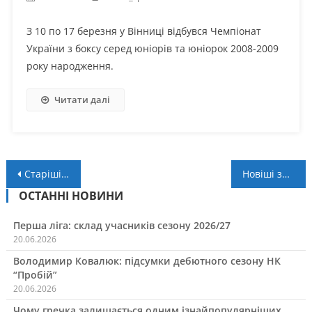
З 10 по 17 березня у Вінниці відбувся Чемпіонат
України з боксу серед юніорів та юніорок 2008-2009
року народження.
Читати далі
Навігація
Старіші записи
Новіші записи
за
ОСТАННІ НОВИНИ
записами
Перша ліга: склад учасників сезону 2026/27
20.06.2026
Володимир Ковалюк: підсумки дебютного сезону НК
“Пробій”
20.06.2026
Чому гречка залишається одним ізнайпопулярніших