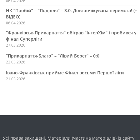
06.04.2026
НК “Пробій” – “Поділля” – 3:0. Довгоочікувана перемога! (+
ВІДЕО)
06.04.2026
“Франківськ-Прикарпаття” обіграв “ІнтерХім” і пробився у
фінал Суперліги
27.03.2026
“Прикарпаття-Благо” – “Лівий Берег” – 0:0
22.03.2026
Івано-Франківськ прийме Фінал восьми Першої ліги
21.03.2026
Усі права захищені. Матеріали (частина матеріалів) із сайту