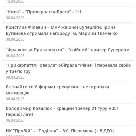
15.04.2026
“Нива” – “Прикарпаття-Благо” – 1:1
08.04.2026
Кристина Філевич – MVP жіночої Суперліги, Ірина
Бугайова отримала нагороду ім. Марини Ткаченко
08.04.2026
“Франківськ-Прикарпаття” – “срібний” призер Суперліги
08.04.2026
“Прикарпаття-Говерла” обіграла “Рівне” і перевела серію
у третю гру
08.04.2026
Як знайти свій формат тренувань і не втратити
мотивацію
06.04.2026
Володимир Ковалюк – кращий тренер 21 туру VBET
Першої ліги!
06.04.2026
НК “Пробій” – “Поділля” – 3:0. Післямова (+ ВІДЕО)