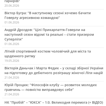
гарнірів?
20.06.2026
Віктор Бугра: “В наступному сезоні хочемо бачити
Говерлу агресивною командою”
01.06.2026
Андрій Дроздов: “Цілі Прикарпаття-Говерли на
наступний сезон відомі та реальні – стати призером
Суперліги”
01.06.2026
Літній спортивний костюм чоловічий для міста та
щоденного ритму
19.05.2026
Вікторія Даньчак і Марта Федик – у складі збірної України
на підготовку до дебютного розіграшу жіночої Ліги націй
21.04.2026
Юрій Процюк: “Філософія клубу — розвиток молодих
гравчинь — повністю виправдовує себе”
21.04.2026
НК “Пробій” – “ЮКСА” – 1:0. Великодня перемога (+ ВІДЕО)