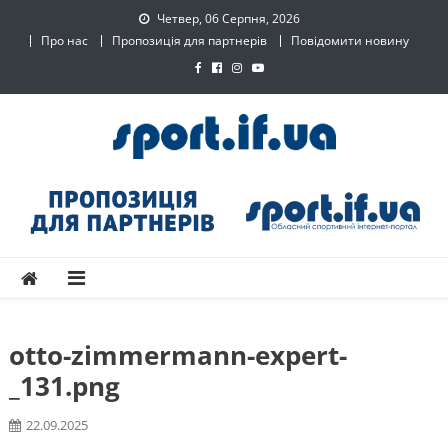
Skip
Четвер, 06 Серпня, 2026
to
Про нас
Пропозиція для партнерів
Повідомити новину
content
SPORT.IF.UA – Обласний
Обласний спортивний інтернет-портал
спортивний інтернет-
портал
otto-zimmermann-expert-
_131.png
22.09.2025