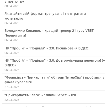
у третю гру
08.04.2026
Як знайти свій формат тренувань і не втратити
мотивацію
06.04.2026
Володимир Ковалюк – кращий тренер 21 туру VBET
Першої ліги!
06.04.2026
НК “Пробій” – “Поділля” – 3:0. Післямова (+ ВІДЕО)
06.04.2026
НК “Пробій” – “Поділля” – 3:0. Довгоочікувана перемога! (+
ВІДЕО)
06.04.2026
“Франківськ-Прикарпаття” обіграв “ІнтерХім” і пробився у
фінал Суперліги
27.03.2026
“Прикарпаття-Благо” – “Лівий Берег” – 0:0
22.03.2026