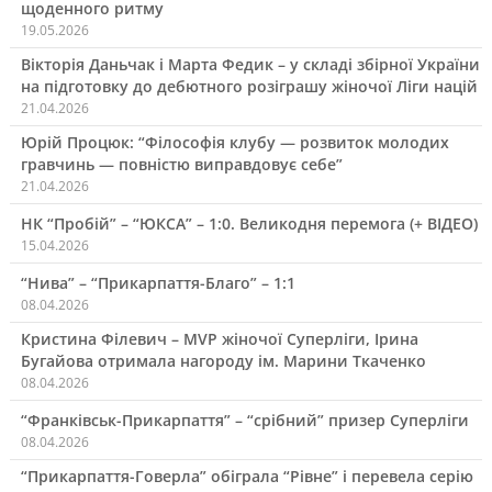
щоденного ритму
19.05.2026
Вікторія Даньчак і Марта Федик – у складі збірної України
на підготовку до дебютного розіграшу жіночої Ліги націй
21.04.2026
Юрій Процюк: “Філософія клубу — розвиток молодих
гравчинь — повністю виправдовує себе”
21.04.2026
НК “Пробій” – “ЮКСА” – 1:0. Великодня перемога (+ ВІДЕО)
15.04.2026
“Нива” – “Прикарпаття-Благо” – 1:1
08.04.2026
Кристина Філевич – MVP жіночої Суперліги, Ірина
Бугайова отримала нагороду ім. Марини Ткаченко
08.04.2026
“Франківськ-Прикарпаття” – “срібний” призер Суперліги
08.04.2026
“Прикарпаття-Говерла” обіграла “Рівне” і перевела серію