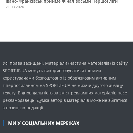
Івано-Франківськ прийме Фінал восьми Першої ліги
21.03.2026
Усі права захищені. Матеріали (частина матеріалів) із сайту
SPORT.IF.UA можуть використовуватися іншими
користувачами безкоштовно із обов’язковим активним
гіперпосиланням на SPORT.IF.UA не нижче другого абзацу
тексту. Відповідальність за зміст рекламних матеріалів несе
рекламодавець. Думка авторів матеріалів може не збігатися
з позицією редакції.
МИ У СОЦІАЛЬНИХ МЕРЕЖАХ