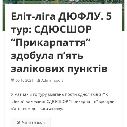
Еліт-ліга ДЮФЛУ. 5
тур: СДЮСШОР
“Прикарпаття”
здобула п’ять
залікових пунктів
05.10.2021
Admin_sport
У матчах 5-го туру змагань проти однолітків з ФК
“Львів” вихованці СДЮСШОР “Прикарпаття” здобули
п’ять очок до свого активу.
Читати далі