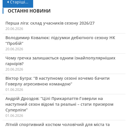
Навігація
Старіші записи
за
ОСТАННІ НОВИНИ
записами
Перша ліга: склад учасників сезону 2026/27
20.06.2026
Володимир Ковалюк: підсумки дебютного сезону НК
“Пробій”
20.06.2026
Чому гречка залишається одним ізнайпопулярніших
гарнірів?
20.06.2026
Віктор Бугра: “В наступному сезоні хочемо бачити
Говерлу агресивною командою”
01.06.2026
Андрій Дроздов: “Цілі Прикарпаття-Говерли на
наступний сезон відомі та реальні – стати призером
Суперліги”
01.06.2026
Літній спортивний костюм чоловічий для міста та