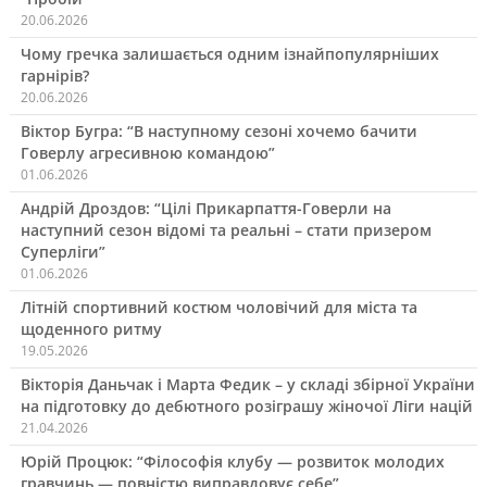
20.06.2026
Чому гречка залишається одним ізнайпопулярніших
гарнірів?
20.06.2026
Віктор Бугра: “В наступному сезоні хочемо бачити
Говерлу агресивною командою”
01.06.2026
Андрій Дроздов: “Цілі Прикарпаття-Говерли на
наступний сезон відомі та реальні – стати призером
Суперліги”
01.06.2026
Літній спортивний костюм чоловічий для міста та
щоденного ритму
19.05.2026
Вікторія Даньчак і Марта Федик – у складі збірної України
на підготовку до дебютного розіграшу жіночої Ліги націй
21.04.2026
Юрій Процюк: “Філософія клубу — розвиток молодих
гравчинь — повністю виправдовує себе”