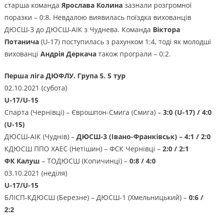
старша команда
Ярослава Колина
зазнали розгромної
поразки – 0:8. Невдалою виявилась поїздка вихованців
ДЮСШ-3 до ДЮСШ-АІК з Чуднева. Команда
Віктора
Потанича
(U-17) поступилась з рахунком 1:4, тоді як молодші
вихованці
Андрія Деркача
також програли – 0:2.
Перша ліга ДЮФЛУ. Група 5. 5 тур
02.10.2021 (субота)
U-17/U-15
Спарта (Чернівці) – Єврошпон-Смига (Смига) –
3:0 (U-17) / 4:0
(U-15)
ДЮСШ-АІК (Чуднів) –
ДЮСШ-3 (Івано-Франківськ) – 4:1 / 2:0
КДЮСШ ППО ХАЕС (Нетішин) – ФСК Чернівці –
2:0 / 2:1
ФК Калуш
– ТОДЮСШ (Копичинці) –
0:8 / 4:0
03.10.2021 (неділя)
U-17/U-15
БЛІСП-КДЮСШ (Березне) – ДЮСШ-1 (Хмельницький) –
0:6 /
2:2