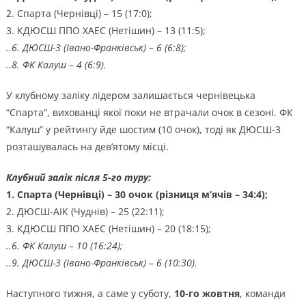
2. Спарта (Чернівці) – 15 (17:0);
3. КДЮСШ ППО ХАЕС (Нетішин) – 13 (11:5);
..6. ДЮСШ-3 (Івано-Франківськ) – 6 (6:8);
..8. ФК Калуш – 4 (6:9).
У клубному заліку лідером залишається чернівецька
“Спарта”, вихованці якої поки не втрачали очок в сезоні. ФК
“Калуш” у рейтингу йде шостим (10 очок), тоді як ДЮСШ-3
розташувалась на дев’ятому місці.
Клубний залік після 5-го туру:
1. Спарта (Чернівці) – 30 очок (різниця м’ячів – 34:4);
2. ДЮСШ-АІК (Чуднів) – 25 (22:11);
3. КДЮСШ ППО ХАЕС (Нетішин) – 20 (18:15);
..6.
ФК Калуш
– 10 (16:24);
..9.
ДЮСШ-3 (Івано-Франківськ)
– 6 (10:30).
Наступного тижня, а саме у суботу,
10-го жовтня
, команди