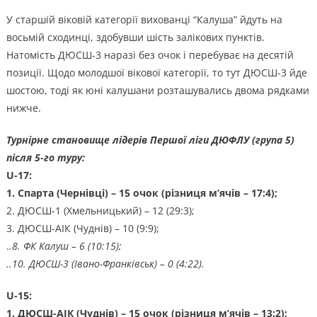
У старшій віковій категорії вихованці “Калуша” йдуть на
восьмій сходинці, здобувши шість залікових пунктів.
Натомість ДЮСШ-3 наразі без очок і перебуває на десятій
позиції. Щодо молодшої вікової категорії, то тут ДЮСШ-3 йде
шостою, тоді як юні калушани розташувались двома рядками
нижче.
Турнірне становище лідерів Першої ліги ДЮФЛУ (група 5)
після 5-го туру:
U-17:
1. Спарта (Чернівці) – 15 очок (різниця м’ячів – 17:4);
2. ДЮСШ-1 (Хмельницький) – 12 (29:3);
3. ДЮСШ-АІК (Чуднів) – 10 (9:9);
.
.8. ФК Калуш – 6 (10:15);
..10. ДЮСШ-3 (Івано-Франківськ) – 0 (4:22).
U-15:
1. ДЮСШ-АІК (Чуднів)
– 15 очок (різниця м’ячів – 13:2);