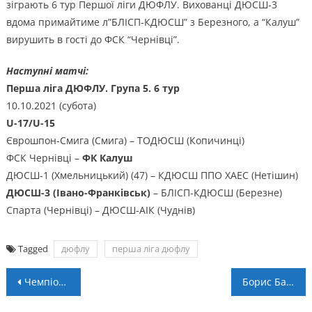
зіграють 6 тур Першої ліги ДЮФЛУ. Вихованці ДЮСШ-3
вдома примайтиме л”БЛІСП-КДЮСШ” з Березного, а “Калуш”
вирушить в гості до ФСК “Чернівці”.
Наступні матчі:
Перша ліга ДЮФЛУ. Група 5. 6 тур
10.10.2021 (субота)
U-17/U-15
Єврошпон-Смига (Смига) – ТОДЮСШ (Копичинці)
ФСК Чернівці –
ФК Калуш
ДЮСШ-1 (Хмельницький) (47) – КДЮСШ ППО ХАЕС (Нетішин)
ДЮСШ-3 (Івано-Франківськ)
– БЛІСП-КДЮСШ (Березне)
Спарта (Чернівці) – ДЮСШ-АІК (Чуднів)
Tagged
дюфлу
перша ліга дюфлу
Навігація
Чемпіонат області. 7 тур: несподіванки у Надвірній і Калуші (+ протоколи, відео)
Борис Баум: “Не всі розуміють, що реклама казино не повинна бути нав’язливою”
записів