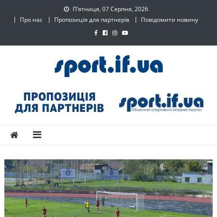
Skip
П’ятниця, 07 Серпня, 2026
to
Про нас
Пропозиція для партнерів
Повідомити новину
content
SPORT.IF.UA – Обласний
Обласний спортивний інтернет-портал
спортивний інтернет-
портал