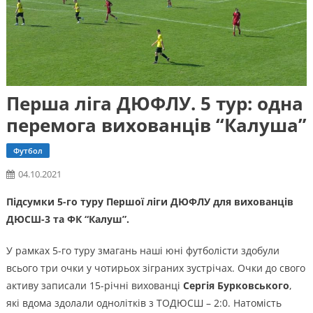
Перша ліга ДЮФЛУ. 5 тур: одна
перемога вихованців “Калуша”
Футбол
04.10.2021
Підсумки 5-го туру Першої ліги ДЮФЛУ для вихованців
ДЮСШ-3 та ФК “Калуш”.
У рамках 5-го туру змагань наші юні футболісти здобули
всього три очки у чотирьох зіграних зустрічах. Очки до свого
активу записали 15-річні вихованці
Сергія Бурковського
,
які вдома здолали однолітків з ТОДЮСШ – 2:0. Натомість