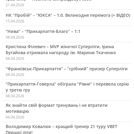
21.04.2026
НК “Пробій” – “ЮКСА” – 1:0. Великодня перемога (+ ВІДЕО)
15.04.2026
“Нива” – “Прикарпаття-Благо” – 1:1
08.04.2026
Кристина Філевич – MVP жіночої Суперліги, Ірина
Бугайова отримала нагороду ім. Марини Ткаченко
08.04.2026
“Франківськ-Прикарпаття” – “срібний” призер Суперліги
08.04.2026
“Прикарпаття-Говерла” обіграла “Рівне” і перевела серію
у третю гру
08.04.2026
Як знайти свій формат тренувань і не втратити
мотивацію
06.04.2026
Володимир Ковалюк – кращий тренер 21 туру VBET
Першої ліги!