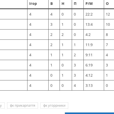
Ігор
В
Н
П
Р/М
О
4
4
0
0
22:2
12
4
3
1
0
13:4
10
4
2
2
0
4:2
8
4
2
1
1
11:9
7
4
1
1
2
9:11
4
4
1
0
3
6:19
3
4
0
1
3
4:12
1
4
0
0
4
3:13
0
у
фк прикарпаття
фк угоррники