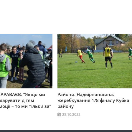
КАРАВАЄВ: “Якщо ми
Райони. Надвірнянщина:
дарувати дітям
жеребкування 1/8 фіналу Кубка
оції – то ми тільки за”
району
28.10.2022