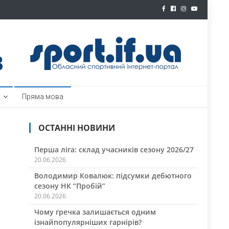
ртал
Пряма мова
ОСТАННІ НОВИНИ
Перша ліга: склад учасників сезону 2026/27
20.06.2026
Володимир Ковалюк: підсумки дебютного
сезону НК “Пробій”
20.06.2026
Чому гречка залишається одним
ізнайпопулярніших гарнірів?