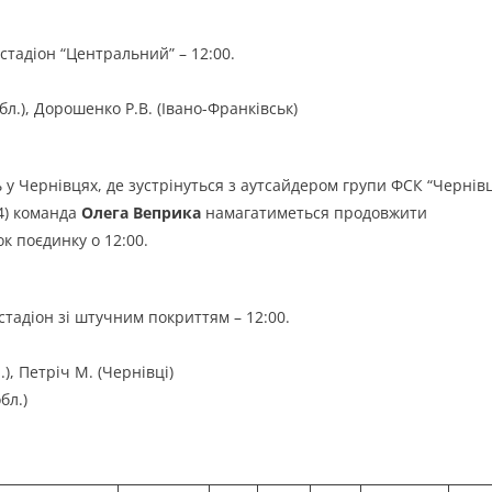
 стадіон “Центральний” – 12:00.
бл.), Дорошенко Р.В. (Івано-Франківськ)
у Чернівцях, де зустрінуться з аутсайдером групи ФСК “Чернівц
4) команда
Олега Веприка
намагатиметься продовжити
к поєдинку о 12:00.
 стадіон зі штучним покриттям – 12:00.
), Петріч М. (Чернівці)
бл.)