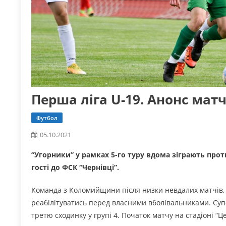
Перша ліга U-19. Анонс матчі
Футбол
05.10.2021
“Угорники” у рамках 5-го туру вдома зіграють про
гості до ФСК “Чернівці”.
Команда з Коломийщини після низки невдалих матчів, 
реабілітуватись перед власними вболівальниками. Суп
третю сходинку у групі 4. Початок матчу на стадіоні “Ц