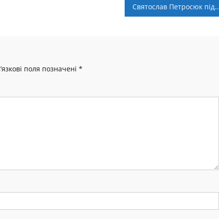
Святослав Петросюк підсилив клуб Першо
’язкові поля позначені
*