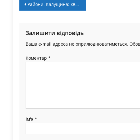
Навігація
Райони. Калущина: квартет команд без поразок
записів
Залишити відповідь
Ваша e-mail адреса не оприлюднюватиметься.
Обов
Коментар
*
Ім'я
*