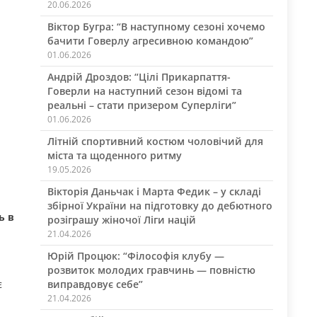
20.06.2026
Віктор Бугра: “В наступному сезоні хочемо
бачити Говерлу агресивною командою”
01.06.2026
Андрій Дроздов: “Цілі Прикарпаття-
Говерли на наступний сезон відомі та
реальні – стати призером Суперліги”
01.06.2026
Літній спортивний костюм чоловічий для
міста та щоденного ритму
19.05.2026
Вікторія Даньчак і Марта Федик – у складі
збірної України на підготовку до дебютного
ь в
розіграшу жіночої Ліги націй
21.04.2026
Юрій Процюк: “Філософія клубу —
розвиток молодих гравчинь — повністю
є
виправдовує себе”
21.04.2026