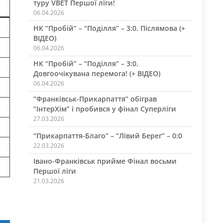
туру VBET Першої ліги!
06.04.2026
НК “Пробій” – “Поділля” – 3:0. Післямова (+
ВІДЕО)
06.04.2026
НК “Пробій” – “Поділля” – 3:0.
Довгоочікувана перемога! (+ ВІДЕО)
06.04.2026
“Франківськ-Прикарпаття” обіграв
“ІнтерХім” і пробився у фінал Суперліги
27.03.2026
“Прикарпаття-Благо” – “Лівий Берег” – 0:0
22.03.2026
Івано-Франківськ прийме Фінал восьми
Першої ліги
21.03.2026