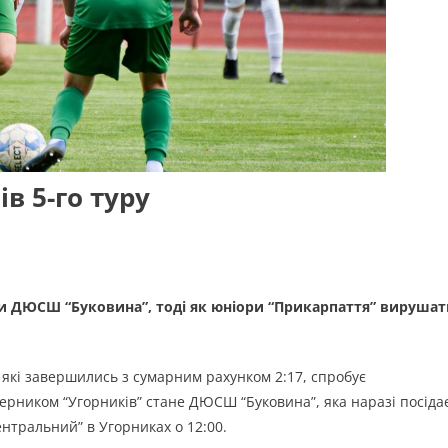
в 5-го туру
ти ДЮСШ “Буковина”, тоді як юніори “Прикарпаття” вирушат
які завершились з сумарним рахунком 2:17, спробує
ерником “Угорників” стане ДЮСШ “Буковина”, яка наразі посіда
ентральний” в Угорниках о 12:00.