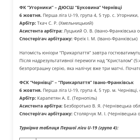
ФК “Угорники” – ДЮСШ “Буковина” Чернівці
6 жовтня.
Перша ліга U-19, група 4, 5 тур. с. Угорники,
Арбітр:
Ткач С. Р. (Хмельницький)
Асистента арбітра:
Луцький О. В. (Івано-Франківська о
Спостерігач арбітражу:
Фреїк І. М. (Івано-Франківськ)
Натомість юніори “Прикарпаття” завтра гостюватимуть 
Після надрезультативної перемоги над “Кристалом” (5:
безпрограшну серію, яка налічує вже три матчі. Почато
ФСК “Чернівці” – “Прикарпаття” Івано-Франківськ
6 жовтня.
Перша ліга U-19, група 4, 5 тур. м. Чернівці,
Арбітр:
Карапетян А. Е. (Тернопіль)
Асистента арбітра:
Безборотько В. Я. (Чернівецька обл.
Спостерігач арбітражу:
Столярчук М. І. (Чернівецька о
Турнірна таблиця Першої ліги U-19 (група 4):