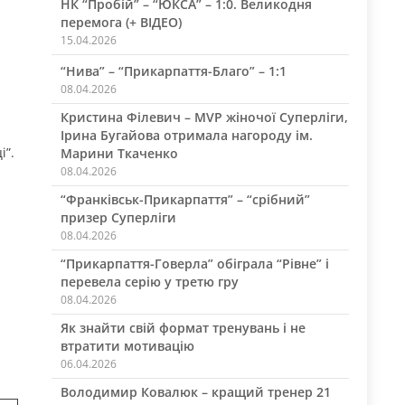
НК “Пробій” – “ЮКСА” – 1:0. Великодня
перемога (+ ВІДЕО)
15.04.2026
“Нива” – “Прикарпаття-Благо” – 1:1
08.04.2026
Кристина Філевич – MVP жіночої Суперліги,
Ірина Бугайова отримала нагороду ім.
і”.
Марини Ткаченко
08.04.2026
“Франківськ-Прикарпаття” – “срібний”
призер Суперліги
08.04.2026
“Прикарпаття-Говерла” обіграла “Рівне” і
перевела серію у третю гру
08.04.2026
Як знайти свій формат тренувань і не
втратити мотивацію
06.04.2026
Володимир Ковалюк – кращий тренер 21