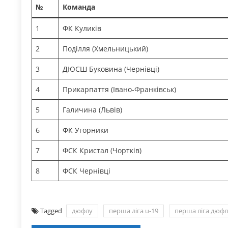
№
Команда
1
ФК Куликів
2
Поділля (Хмельницький)
3
ДЮСШ Буковина (Чернівці)
4
Прикарпаття (Івано-Франківськ)
5
Галичина (Львів)
6
ФК Угорники
7
ФСК Кристал (Чортків)
8
ФСК Чернівці
Tagged
дюфлу
перша ліга u-19
перша ліга дюфл