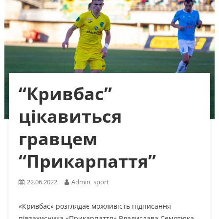
“Кривбас”
цікавиться
гравцем
“Прикарпаття”
22.06.2022
Admin_sport
«Кривбас» розглядає можливість підписання
півзахисника «Прикарпаття» Владислава Семотюка,