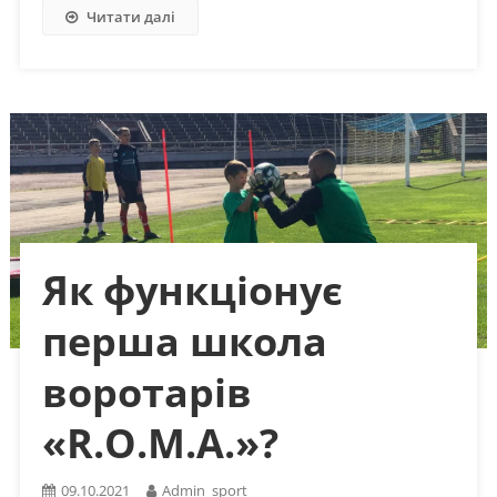
Читати далі
Як функціонує
перша школа
воротарів
«R.O.M.A.»?
09.10.2021
Admin_sport