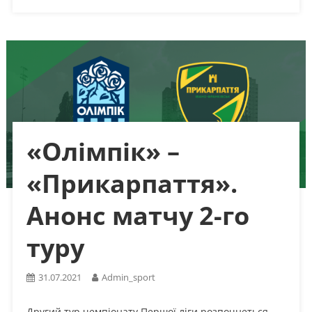
«Олімпік» –
«Прикарпаття».
Анонс матчу 2-го
туру
31.07.2021
Admin_sport
Другий тур чемпіонату Першої ліги розпочнеться