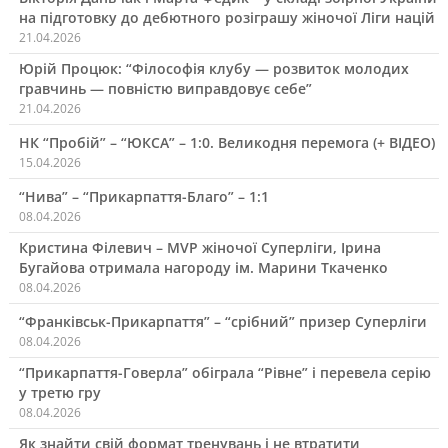
на підготовку до дебютного розіграшу жіночої Ліги націй
21.04.2026
Юрій Процюк: “Філософія клубу — розвиток молодих
гравчинь — повністю виправдовує себе”
21.04.2026
НК “Пробій” – “ЮКСА” – 1:0. Великодня перемога (+ ВІДЕО)
15.04.2026
“Нива” – “Прикарпаття-Благо” – 1:1
08.04.2026
Кристина Філевич – MVP жіночої Суперліги, Ірина
Бугайова отримала нагороду ім. Марини Ткаченко
08.04.2026
“Франківськ-Прикарпаття” – “срібний” призер Суперліги
08.04.2026
“Прикарпаття-Говерла” обіграла “Рівне” і перевела серію
у третю гру
08.04.2026
Як знайти свій формат тренувань і не втратити