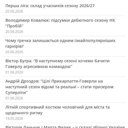
записами
Перша ліга: склад учасників сезону 2026/27
20.06.2026
Володимир Ковалюк: підсумки дебютного сезону НК
“Пробій”
20.06.2026
Чому гречка залишається одним ізнайпопулярніших
гарнірів?
20.06.2026
Віктор Бугра: “В наступному сезоні хочемо бачити
Говерлу агресивною командою”
01.06.2026
Андрій Дроздов: “Цілі Прикарпаття-Говерли на
наступний сезон відомі та реальні – стати призером
Суперліги”
01.06.2026
Літній спортивний костюм чоловічий для міста та
щоденного ритму
19.05.2026
Вікторія Даньчак і Марта Федик – у складі збірної України