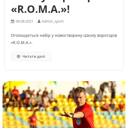
«R.O.M.A.»!
06.08.2021
Admin_sport
Оголошується набір у новостворену Школу воротарів
«R.O.M.A.».
Читати далі