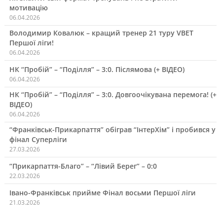
мотивацію
06.04.2026
Володимир Ковалюк – кращий тренер 21 туру VBET
Першої ліги!
06.04.2026
НК “Пробій” – “Поділля” – 3:0. Післямова (+ ВІДЕО)
06.04.2026
НК “Пробій” – “Поділля” – 3:0. Довгоочікувана перемога! (+
ВІДЕО)
06.04.2026
“Франківськ-Прикарпаття” обіграв “ІнтерХім” і пробився у
фінал Суперліги
27.03.2026
“Прикарпаття-Благо” – “Лівий Берег” – 0:0
22.03.2026
Івано-Франківськ прийме Фінал восьми Першої ліги
21.03.2026