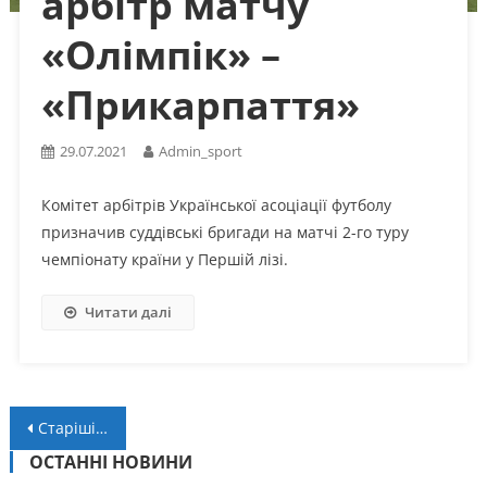
арбітр матчу
«Олімпік» –
«Прикарпаття»
29.07.2021
Admin_sport
Комітет арбітрів Української асоціації футболу
призначив суддівські бригади на матчі 2-го туру
чемпіонату країни у Першій лізі.
Читати далі
Навігація
Старіші записи
за
ОСТАННІ НОВИНИ