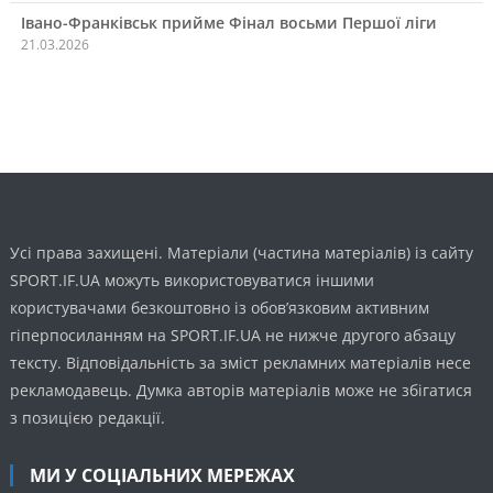
Івано-Франківськ прийме Фінал восьми Першої ліги
21.03.2026
Усі права захищені. Матеріали (частина матеріалів) із сайту
SPORT.IF.UA можуть використовуватися іншими
користувачами безкоштовно із обов’язковим активним
гіперпосиланням на SPORT.IF.UA не нижче другого абзацу
тексту. Відповідальність за зміст рекламних матеріалів несе
рекламодавець. Думка авторів матеріалів може не збігатися
з позицією редакції.
МИ У СОЦІАЛЬНИХ МЕРЕЖАХ