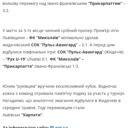
вольову перемогу над івано-франківським
“Прикарпаттям”
–
3:2.
У матчі за 3-тє місце чинний срібний призер Прем’єр-ліги
Львівщини –
ФК “Миколаїв”
мінімально здолав
жидачівський
СОК “Пульс-Авангард”
– 2:1. А перед цим
відбулися півфінальні ігри:
СОК “Пульс-Авангард
” (Жидачів)
–
“Рух U-19
” (Львів) 0:1,
ФК “Миколаїв” –
“Прикарпаття”
(Івано-Франківськ) 1:3.
Юним “рухівцям” вручили ексклюзивний кубок. Водночас
кожна з команд отримала пам’ятну подяку за участь у турнірі.
Нагадаємо, що аналогічні змагання відбулися в Жидачеві в
середині травня. Тоді переможцем стали
львівські
“Карпати”
.
За інформацією сайту
ffl.org.ua