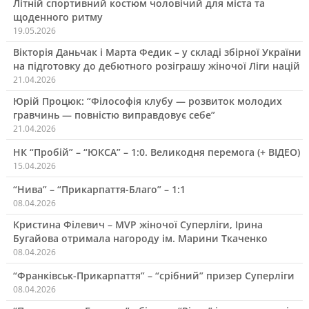
Літній спортивний костюм чоловічий для міста та
щоденного ритму
19.05.2026
Вікторія Даньчак і Марта Федик – у складі збірної України
на підготовку до дебютного розіграшу жіночої Ліги націй
21.04.2026
Юрій Процюк: “Філософія клубу — розвиток молодих
гравчинь — повністю виправдовує себе”
21.04.2026
НК “Пробій” – “ЮКСА” – 1:0. Великодня перемога (+ ВІДЕО)
15.04.2026
“Нива” – “Прикарпаття-Благо” – 1:1
08.04.2026
Кристина Філевич – MVP жіночої Суперліги, Ірина
Бугайова отримала нагороду ім. Марини Ткаченко
08.04.2026
“Франківськ-Прикарпаття” – “срібний” призер Суперліги
08.04.2026