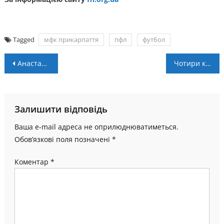
Tagged
мфк прикарпаття
пфл
футбол
Навігація
Анастасія Василишин стала чемпіонкою Швейцарії
Чотири команди зіграли на турнірі в Угорниках
записів
Залишити відповідь
Ваша e-mail адреса не оприлюднюватиметься.
Обов’язкові поля позначені
*
Коментар
*