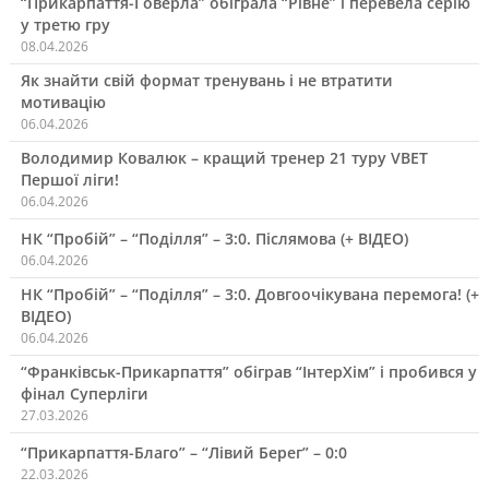
“Прикарпаття-Говерла” обіграла “Рівне” і перевела серію
у третю гру
08.04.2026
Як знайти свій формат тренувань і не втратити
мотивацію
06.04.2026
Володимир Ковалюк – кращий тренер 21 туру VBET
Першої ліги!
06.04.2026
НК “Пробій” – “Поділля” – 3:0. Післямова (+ ВІДЕО)
06.04.2026
НК “Пробій” – “Поділля” – 3:0. Довгоочікувана перемога! (+
ВІДЕО)
06.04.2026
“Франківськ-Прикарпаття” обіграв “ІнтерХім” і пробився у
фінал Суперліги
27.03.2026
“Прикарпаття-Благо” – “Лівий Берег” – 0:0
22.03.2026