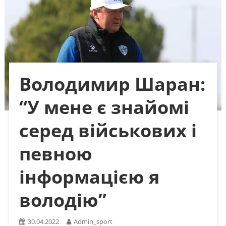
Володимир Шаран:
“У мене є знайомі
серед військових і
певною
інформацією я
володію”
30.04.2022
Admin_sport