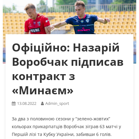
Офіційно: Назарій
Воробчак підписав
контракт з
«Минаєм»
13.08.2022
Admin_sport
За два з половиною сезони у “зелено-жовтих”
кольорах прикарпатців Воробчак зіграв 63 матчі у
Першій лізі та Кубку України, забивши 6 голів.