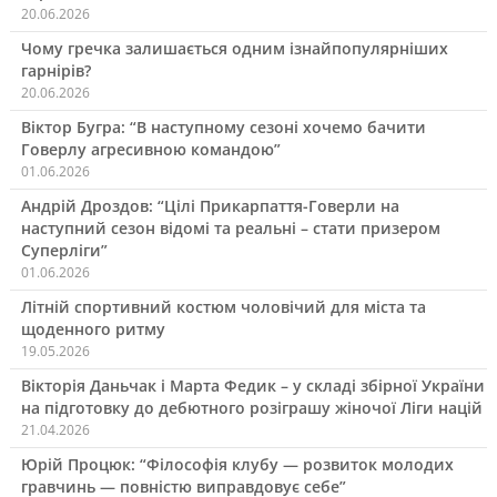
20.06.2026
Чому гречка залишається одним ізнайпопулярніших
гарнірів?
20.06.2026
Віктор Бугра: “В наступному сезоні хочемо бачити
Говерлу агресивною командою”
01.06.2026
Андрій Дроздов: “Цілі Прикарпаття-Говерли на
наступний сезон відомі та реальні – стати призером
Суперліги”
01.06.2026
Літній спортивний костюм чоловічий для міста та
щоденного ритму
19.05.2026
Вікторія Даньчак і Марта Федик – у складі збірної України
на підготовку до дебютного розіграшу жіночої Ліги націй
21.04.2026
Юрій Процюк: “Філософія клубу — розвиток молодих
гравчинь — повністю виправдовує себе”