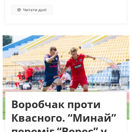
Читати далі
Воробчак проти
Квасного. “Минай”
переміг “Верес” у