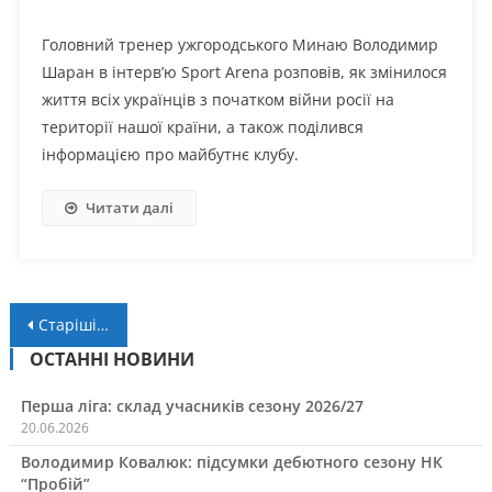
Головний тренер ужгородського Минаю Володимир
Шаран в інтерв’ю Sport Arena розповів, як змінилося
життя всіх українців з початком війни росії на
території нашої країни, а також поділився
інформацією про майбутнє клубу.
Читати далі
Навігація
Старіші записи
за
ОСТАННІ НОВИНИ
записами
Перша ліга: склад учасників сезону 2026/27
20.06.2026
Володимир Ковалюк: підсумки дебютного сезону НК
“Пробій”