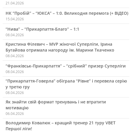
21.04.2026
НК “Пробій” – “ЮКСА” – 1:0. Великодня перемога (+ ВІДЕО)
15.04.2026
“Нива” – “Прикарпаття-Благо” – 1:1
08.04.2026
Кристина Філевич – MVP жіночої Суперліги, Ірина
Бугайова отримала нагороду ім. Марини Ткаченко
08.04.2026
“Франківськ-Прикарпаття” – “срібний” призер Суперліги
08.04.2026
“Прикарпаття-Говерла” обіграла “Рівне” і перевела серію
у третю гру
08.04.2026
Як знайти свій формат тренувань і не втратити
мотивацію
06.04.2026
Володимир Ковалюк – кращий тренер 21 туру VBET
Першої ліги!