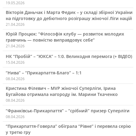
19.05.2026
Вікторія Даньчак і Марта Федик – у складі збірної України
на підготовку до дебютного розіграшу жіночої Ліги націй
21.04.2026
Юрій Процюк: “Філософія клубу — розвиток молодих
гравчинь — повністю виправдовує себе”
21.04.2026
НК “Пробій” – “ЮКСА” – 1:0. Великодня перемога (+ ВІДЕО)
15.04.2026
“Нива” – “Прикарпаття-Благо” – 1:1
08.04.2026
Кристина Філевич – MVP жіночої Суперліги, Ірина
Бугайова отримала нагороду ім. Марини Ткаченко
08.04.2026
“Франківськ-Прикарпаття” – “срібний” призер Суперліги
08.04.2026
“Прикарпаття-Говерла” обіграла “Рівне” і перевела серію
у третю гру