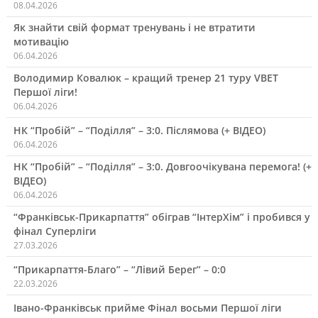
08.04.2026
Як знайти свій формат тренувань і не втратити
мотивацію
06.04.2026
Володимир Ковалюк – кращий тренер 21 туру VBET
Першої ліги!
06.04.2026
НК “Пробій” – “Поділля” – 3:0. Післямова (+ ВІДЕО)
06.04.2026
НК “Пробій” – “Поділля” – 3:0. Довгоочікувана перемога! (+
ВІДЕО)
06.04.2026
“Франківськ-Прикарпаття” обіграв “ІнтерХім” і пробився у
фінал Суперліги
27.03.2026
“Прикарпаття-Благо” – “Лівий Берег” – 0:0
22.03.2026
Івано-Франківськ прийме Фінал восьми Першої ліги