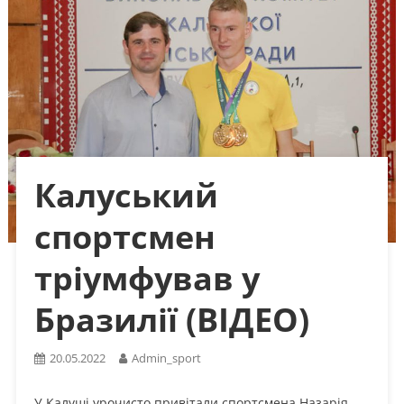
Калуський
спортсмен
тріумфував у
Бразилії (ВІДЕО)
20.05.2022
Admin_sport
У Калуші урочисто привітали спортсмена Назарія