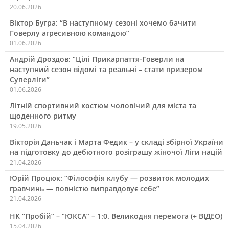
20.06.2026
Віктор Бугра: “В наступному сезоні хочемо бачити
Говерлу агресивною командою”
01.06.2026
Андрій Дроздов: “Цілі Прикарпаття-Говерли на
наступний сезон відомі та реальні – стати призером
Суперліги”
01.06.2026
Літній спортивний костюм чоловічий для міста та
щоденного ритму
19.05.2026
Вікторія Даньчак і Марта Федик – у складі збірної України
на підготовку до дебютного розіграшу жіночої Ліги націй
21.04.2026
Юрій Процюк: “Філософія клубу — розвиток молодих
гравчинь — повністю виправдовує себе”
21.04.2026
НК “Пробій” – “ЮКСА” – 1:0. Великодня перемога (+ ВІДЕО)
15.04.2026