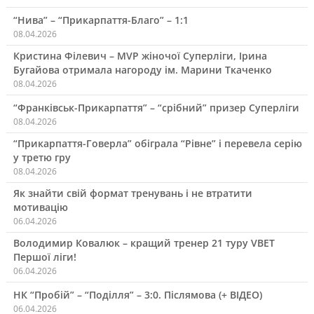
“Нива” – “Прикарпаття-Благо” – 1:1
08.04.2026
Кристина Філевич – MVP жіночої Суперліги, Ірина
Бугайова отримала нагороду ім. Марини Ткаченко
08.04.2026
“Франківськ-Прикарпаття” – “срібний” призер Суперліги
08.04.2026
“Прикарпаття-Говерла” обіграла “Рівне” і перевела серію
у третю гру
08.04.2026
Як знайти свій формат тренувань і не втратити
мотивацію
06.04.2026
Володимир Ковалюк – кращий тренер 21 туру VBET
Першої ліги!
06.04.2026
НК “Пробій” – “Поділля” – 3:0. Післямова (+ ВІДЕО)
06.04.2026