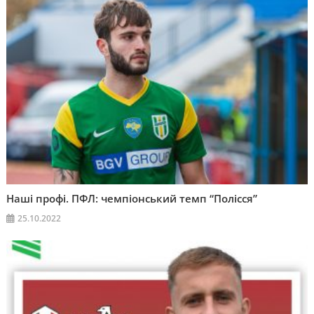
Наші профі. ПФЛ: чемпіонський темп “Полісся”
25.10.2022