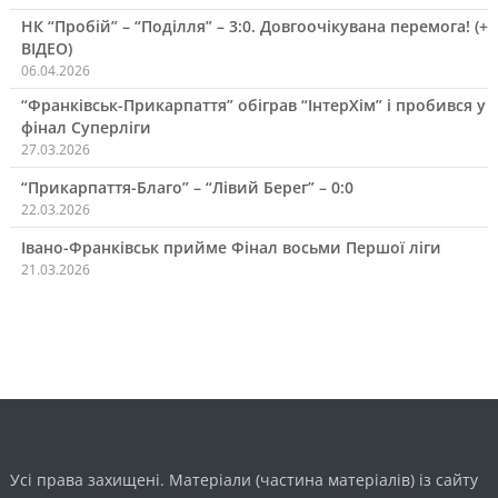
НК “Пробій” – “Поділля” – 3:0. Довгоочікувана перемога! (+
ВІДЕО)
06.04.2026
“Франківськ-Прикарпаття” обіграв “ІнтерХім” і пробився у
фінал Суперліги
27.03.2026
“Прикарпаття-Благо” – “Лівий Берег” – 0:0
22.03.2026
Івано-Франківськ прийме Фінал восьми Першої ліги
21.03.2026
Усі права захищені. Матеріали (частина матеріалів) із сайту