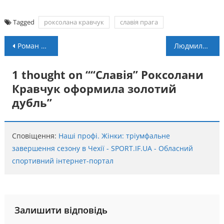
Tagged
роксолана кравчук
славія прага
Навігація
Роман Татумірак – чемпіон італійської Ліги Еліт U-19
Людмила Лузан змагатиметься на етапі Кубка світу в Чехії
записів
1 thought on “
“Славія” Роксолани
Кравчук оформила золотий
дубль
”
Сповіщення:
Наші профі. Жінки: тріумфальне
завершення сезону в Чехії - SPORT.IF.UA - Обласний
спортивний інтернет-портал
Залишити відповідь