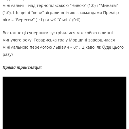
мінімальні – над тернопільською “Нивою” (1:0) і “Минаєм”
(1:0). Ще двічі “леви” зіграли внічию з командами Прем’єр-
ліги – “Вересом” (1:1) та ФК “Львів” (0:0).
Востаннє ці суперники зустрічалися між собою в липні
минулого року. Товариська гра у Моршині завершилася
мінімальною перемогою львів’ян – 0:1. Цікаво, як буде цього
разу?
Пряма трансляція: