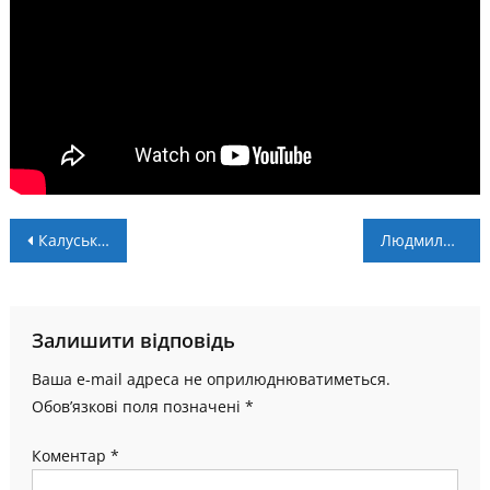
Навігація
Калуський “Легіон” дебютує в чемпіонаті України
Людмила Лузан – зіркова представниця українського веслування
записів
Залишити відповідь
Ваша e-mail адреса не оприлюднюватиметься.
Обов’язкові поля позначені
*
Коментар
*