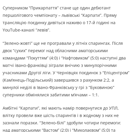
Суперником “Прикарпаття” стане ще один дебютант
першолігового чемпіонату – львівські “Карпати”. Пряму
трансляцію поєдинку дивіться наживо о 17-й годині на
YouTube-каналі “левів”.
“Зелено-жовті” ще не програвали у літніх спарингах. Після
двох “сухих” перемог над обласними аматорськими
командами “Покуттям” (4:0) і “Нафтовиком” (5:0) наступні два
матчі івано-франківці зіграли внічию з минулорічними
учасниками Другої ліги. У Чернівцях поєдинок з “Епіцентром”
(Кам’янець-Подільський) завершився з рахунком 2:2, а
минулої неділі в Івано-Франківську у грі з “Буковиною”
суперники обмінялися забитими м’ячами – 1:1.
Амбітні “Карпати”, які мають намір повернутися до УПЛ,
влітку провели вже шість спарингів і в жодному з них не
зазнали поразки. “Зелено-білі” здобули чотири перемоги:
над аматорськими “Вастом” (2:0) і “Миколаєвом” (5:0) та