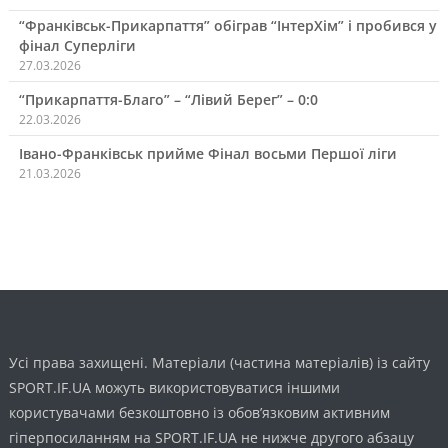
“Франківськ-Прикарпаття” обіграв “ІнтерХім” і пробився у
фінал Суперліги
27.03.2026
“Прикарпаття-Благо” – “Лівий Берег” – 0:0
22.03.2026
Івано-Франківськ прийме Фінал восьми Першої ліги
21.03.2026
Усі права захищені. Матеріали (частина матеріалів) із сайту
SPORT.IF.UA можуть використовуватися іншими
користувачами безкоштовно із обов’язковим активним
гіперпосиланням на SPORT.IF.UA не нижче другого абзацу