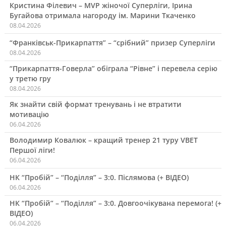
Кристина Філевич – MVP жіночої Суперліги, Ірина
Бугайова отримала нагороду ім. Марини Ткаченко
08.04.2026
“Франківськ-Прикарпаття” – “срібний” призер Суперліги
08.04.2026
“Прикарпаття-Говерла” обіграла “Рівне” і перевела серію
у третю гру
08.04.2026
Як знайти свій формат тренувань і не втратити
мотивацію
06.04.2026
Володимир Ковалюк – кращий тренер 21 туру VBET
Першої ліги!
06.04.2026
НК “Пробій” – “Поділля” – 3:0. Післямова (+ ВІДЕО)
06.04.2026
НК “Пробій” – “Поділля” – 3:0. Довгоочікувана перемога! (+
ВІДЕО)
06.04.2026