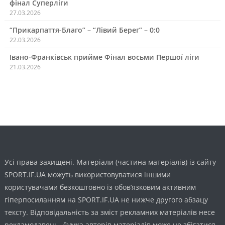
фінал Суперліги
27.03.2026
“Прикарпаття-Благо” – “Лівий Берег” – 0:0
22.03.2026
Івано-Франківськ прийме Фінал восьми Першої ліги
21.03.2026
Усі права захищені. Матеріали (частина матеріалів) із сайту
SPORT.IF.UA можуть використовуватися іншими
користувачами безкоштовно із обов’язковим активним
гіперпосиланням на SPORT.IF.UA не нижче другого абзацу
тексту. Відповідальність за зміст рекламних матеріалів несе
рекламодавець. Думка авторів матеріалів може не збігатися