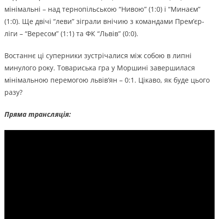
мінімальні – над тернопільською “Нивою” (1:0) і “Минаєм”
(1:0). Ще двічі “леви” зіграли внічию з командами Прем’єр-
ліги – “Вересом” (1:1) та ФК “Львів” (0:0).
Востаннє ці суперники зустрічалися між собою в липні
минулого року. Товариська гра у Моршині завершилася
мінімальною перемогою львів’ян – 0:1. Цікаво, як буде цього
разу?
Пряма трансляція: