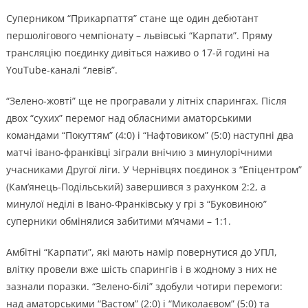
Суперником “Прикарпаття” стане ще один дебютант
першолігового чемпіонату – львівські “Карпати”. Пряму
трансляцію поєдинку дивіться наживо о 17-й годині на
YouTube-каналі “левів”.
“Зелено-жовті” ще не програвали у літніх спарингах. Після
двох “сухих” перемог над обласними аматорськими
командами “Покуттям” (4:0) і “Нафтовиком” (5:0) наступні два
матчі івано-франківці зіграли внічию з минулорічними
учасниками Другої ліги. У Чернівцях поєдинок з “Епіцентром”
(Кам’янець-Подільський) завершився з рахунком 2:2, а
минулої неділі в Івано-Франківську у грі з “Буковиною”
суперники обмінялися забитими м’ячами – 1:1.
Амбітні “Карпати”, які мають намір повернутися до УПЛ,
влітку провели вже шість спарингів і в жодному з них не
зазнали поразки. “Зелено-білі” здобули чотири перемоги:
над аматорськими “Вастом” (2:0) і “Миколаєвом” (5:0) та