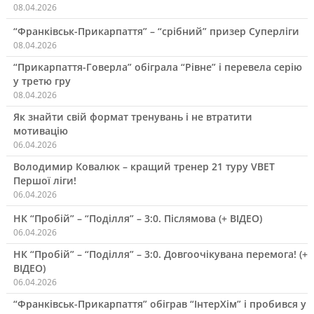
08.04.2026
“Франківськ-Прикарпаття” – “срібний” призер Суперліги
08.04.2026
“Прикарпаття-Говерла” обіграла “Рівне” і перевела серію
у третю гру
08.04.2026
Як знайти свій формат тренувань і не втратити
мотивацію
06.04.2026
Володимир Ковалюк – кращий тренер 21 туру VBET
Першої ліги!
06.04.2026
НК “Пробій” – “Поділля” – 3:0. Післямова (+ ВІДЕО)
06.04.2026
НК “Пробій” – “Поділля” – 3:0. Довгоочікувана перемога! (+
ВІДЕО)
06.04.2026
“Франківськ-Прикарпаття” обіграв “ІнтерХім” і пробився у