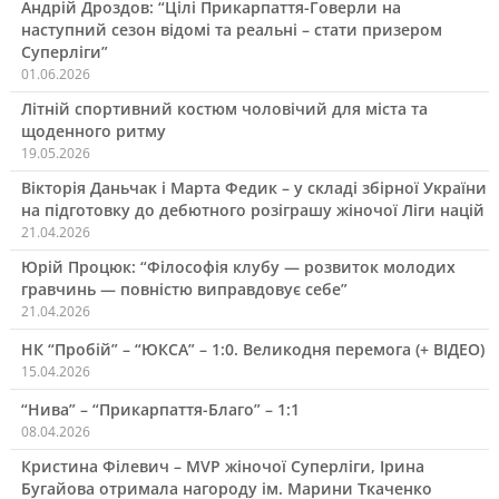
Андрій Дроздов: “Цілі Прикарпаття-Говерли на
наступний сезон відомі та реальні – стати призером
Суперліги”
01.06.2026
Літній спортивний костюм чоловічий для міста та
щоденного ритму
19.05.2026
Вікторія Даньчак і Марта Федик – у складі збірної України
на підготовку до дебютного розіграшу жіночої Ліги націй
21.04.2026
Юрій Процюк: “Філософія клубу — розвиток молодих
гравчинь — повністю виправдовує себе”
21.04.2026
НК “Пробій” – “ЮКСА” – 1:0. Великодня перемога (+ ВІДЕО)
15.04.2026
“Нива” – “Прикарпаття-Благо” – 1:1
08.04.2026
Кристина Філевич – MVP жіночої Суперліги, Ірина
Бугайова отримала нагороду ім. Марини Ткаченко