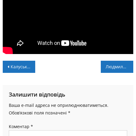
Навігація
Калуський “Легіон” дебютує в чемпіонаті України
Людмила Лузан – зіркова представниця українського веслування
записів
Залишити відповідь
Ваша e-mail адреса не оприлюднюватиметься.
Обов’язкові поля позначені
*
Коментар
*