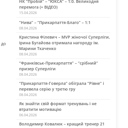
НК “Пробій” – “ЮКСА” – 1:0. Великодня
перемога (+ ВІДЕО)
15.04.2026
“Нива” – “Прикарпаття-Благо” – 1:1
08.04.2026
Кристина Філевич – MVP жіночої Суперліги,
Ірина Бугайова отримала нагороду ім.
 до
Марини Ткаченко
08.04.2026
“Франківськ-Прикарпаття” – “срібний”
призер Суперліги
08.04.2026
“Прикарпаття-Говерла” обіграла “Рівне” і
перевела серію у третю гру
08.04.2026
Як знайти свій формат тренувань і не
втратити мотивацію
06.04.2026
Володимир Ковалюк – кращий тренер 21