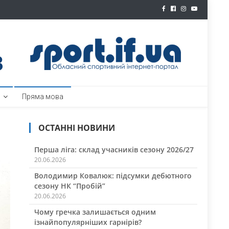
ртал
Пряма мова
ОСТАННІ НОВИНИ
Перша ліга: склад учасників сезону 2026/27
20.06.2026
Володимир Ковалюк: підсумки дебютного
сезону НК “Пробій”
20.06.2026
Чому гречка залишається одним
ізнайпопулярніших гарнірів?