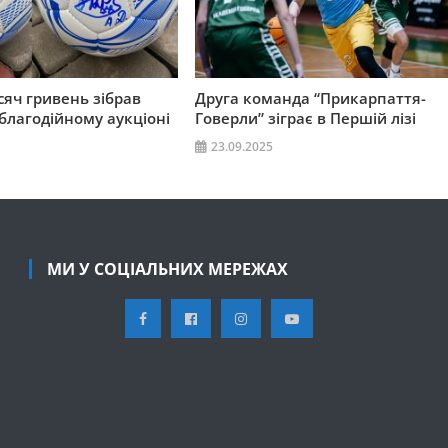
сяч гривень зібрав
Друга команда “Прикарпаття-
 благодійному аукціоні
Говерли” зіграє в Першій лізі
23.09.2025
МИ У СОЦІАЛЬНИХ МЕРЕЖАХ