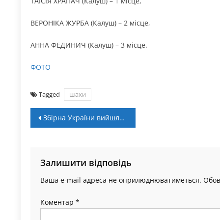
ТАЇСІЯ ХРАПАЧ (Калуш) – 1 місце,
ВЕРОНІКА ЖУРБА (Калуш) – 2 місце,
АННА ФЕДИНИЧ (Калуш) – 3 місце.
ФОТО
Tagged
шахи
Навігація
Збірна України вийшла до основного раунду ЧС-2023. Що далі
записів
Залишити відповідь
Ваша e-mail адреса не оприлюднюватиметься.
Обов
Коментар
*