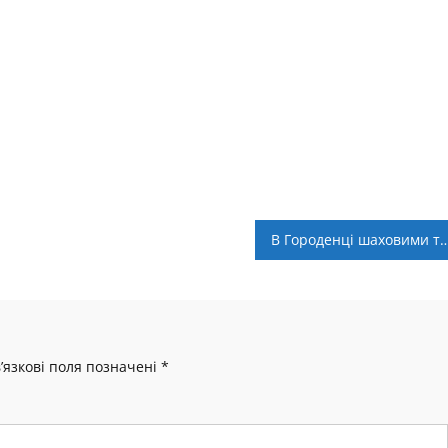
В Городенці шаховими турнірами вшанували пам’ять Ів
’язкові поля позначені
*