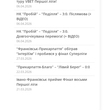
туру VBET Першої ліги!
06.04.2026
НК “Пробій” – “Поділля” – 3:0. Післямова (+
ВІДЕО)
06.04.2026
НК “Пробій” – “Поділля” – 3:0.
Довгоочікувана перемога! (+ ВІДЕО)
06.04.2026
“Франківськ-Прикарпаття” обіграв
“ІнтерХім” і пробився у фінал Суперліги
27.03.2026
“Прикарпаття-Благо” – “Лівий Берег” – 0:0
22.03.2026
Івано-Франківськ прийме Фінал восьми
Першої ліги
21.03.2026