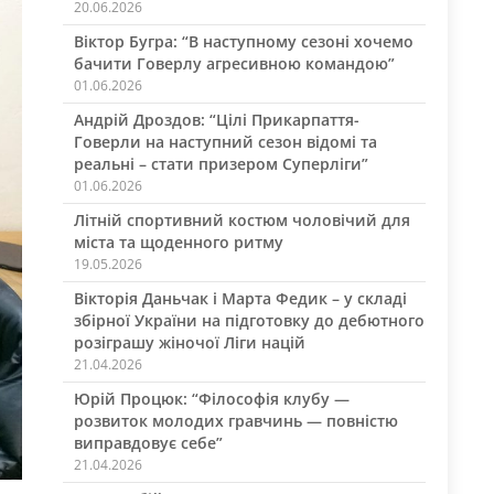
20.06.2026
Віктор Бугра: “В наступному сезоні хочемо
бачити Говерлу агресивною командою”
01.06.2026
Андрій Дроздов: “Цілі Прикарпаття-
Говерли на наступний сезон відомі та
реальні – стати призером Суперліги”
01.06.2026
Літній спортивний костюм чоловічий для
міста та щоденного ритму
19.05.2026
Вікторія Даньчак і Марта Федик – у складі
збірної України на підготовку до дебютного
розіграшу жіночої Ліги націй
21.04.2026
Юрій Процюк: “Філософія клубу —
розвиток молодих гравчинь — повністю
виправдовує себе”
21.04.2026