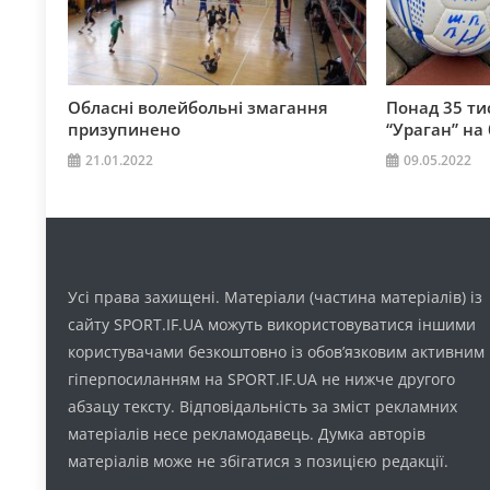
Обласні волейбольні змагання
Понад 35 ти
призупинено
“Ураган” на
21.01.2022
09.05.2022
Усі права захищені. Матеріали (частина матеріалів) із
сайту SPORT.IF.UA можуть використовуватися іншими
користувачами безкоштовно із обов’язковим активним
гіперпосиланням на SPORT.IF.UA не нижче другого
абзацу тексту. Відповідальність за зміст рекламних
матеріалів несе рекламодавець. Думка авторів
матеріалів може не збігатися з позицією редакції.