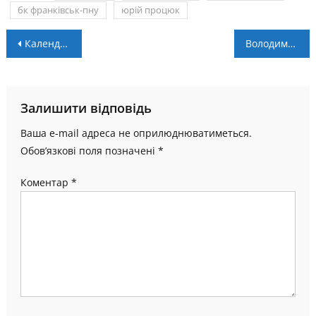
бк франківськ-пну
юрій процюк
Навігація
Календар “Урагану” в Екстра-лізі
Володимир Боришкевич гратиме у складі новачка чемпіонату області
записів
Залишити відповідь
Ваша e-mail адреса не оприлюднюватиметься.
Обов’язкові поля позначені
*
Коментар
*