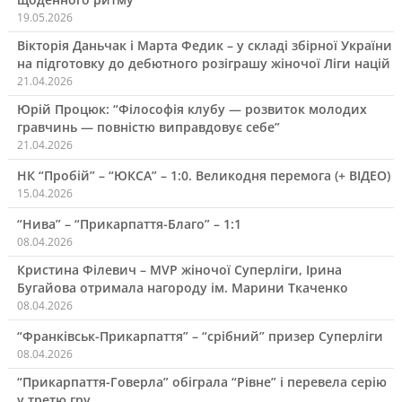
19.05.2026
Вікторія Даньчак і Марта Федик – у складі збірної України
на підготовку до дебютного розіграшу жіночої Ліги націй
21.04.2026
Юрій Процюк: “Філософія клубу — розвиток молодих
гравчинь — повністю виправдовує себе”
21.04.2026
НК “Пробій” – “ЮКСА” – 1:0. Великодня перемога (+ ВІДЕО)
15.04.2026
“Нива” – “Прикарпаття-Благо” – 1:1
08.04.2026
Кристина Філевич – MVP жіночої Суперліги, Ірина
Бугайова отримала нагороду ім. Марини Ткаченко
08.04.2026
“Франківськ-Прикарпаття” – “срібний” призер Суперліги
08.04.2026
“Прикарпаття-Говерла” обіграла “Рівне” і перевела серію
у третю гру