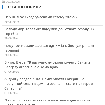
20.05.2023
ОСТАННІ НОВИНИ
Перша ліга: склад учасників сезону 2026/27
20.06.2026
Володимир Ковалюк: підсумки дебютного сезону НК
“Пробій”
20.06.2026
Чому гречка залишається одним ізнайпопулярніших
гарнірів?
20.06.2026
Віктор Бугра: “В наступному сезоні хочемо бачити
Говерлу агресивною командою”
01.06.2026
Андрій Дроздов: “Цілі Прикарпаття-Говерли на
наступний сезон відомі та реальні – стати призером
Суперліги”
01.06.2026
Літній спортивний костюм чоловічий для міста та
щоденного ритму