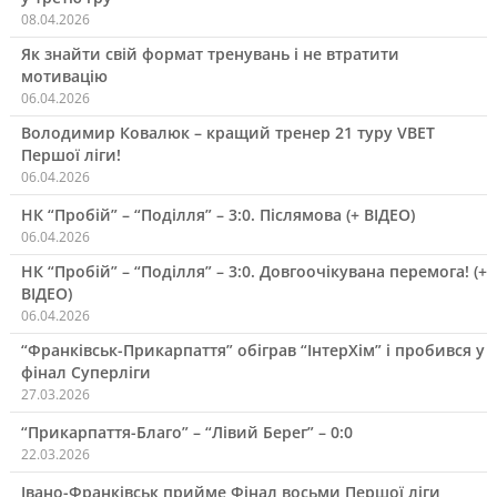
08.04.2026
Як знайти свій формат тренувань і не втратити
мотивацію
06.04.2026
Володимир Ковалюк – кращий тренер 21 туру VBET
Першої ліги!
06.04.2026
НК “Пробій” – “Поділля” – 3:0. Післямова (+ ВІДЕО)
06.04.2026
НК “Пробій” – “Поділля” – 3:0. Довгоочікувана перемога! (+
ВІДЕО)
06.04.2026
“Франківськ-Прикарпаття” обіграв “ІнтерХім” і пробився у
фінал Суперліги
27.03.2026
“Прикарпаття-Благо” – “Лівий Берег” – 0:0
22.03.2026
Івано-Франківськ прийме Фінал восьми Першої ліги