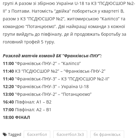
групі А разом зі збірною України U-18 та КЗ “ПСДЮСШОР №2-
ІІ” з Полтави. Натомість “двійка” побореться у квартеті В,
разом з КЗ “ПСДЮСШОР №2”, житомирською “Каліпсо” та
командою “Потанцюємо”. Дві найкращі команди з кожної
групи вийдуть до півфіналу, де й продовжать боротьбу за
головний трофей 5 туру.
Розклад матчів команд БК “Франківськ-ПНУ”:
11:00
“Франківськ-ПНУ-2” – “Каліпсо”
11:40
КЗ “ПСДЮСШОР №2” – “Франківськ-ПНУ-2”
11:40
“Франківськ-ПНУ-3” – КЗ “ПСДЮСШОР №2-ІІ”
12:20
“Франківськ-ПНУ-3” – Україна U-18
13:00
“Франківськ-ПНУ-2” – “Потанцюємо”
16:40
Півфінал: А1 – В2
17:00
Півфінал: А2 – В1
18:00 ФІНАЛ
Tagged
баскетбол
баскетбол 3х3
бк франківськ