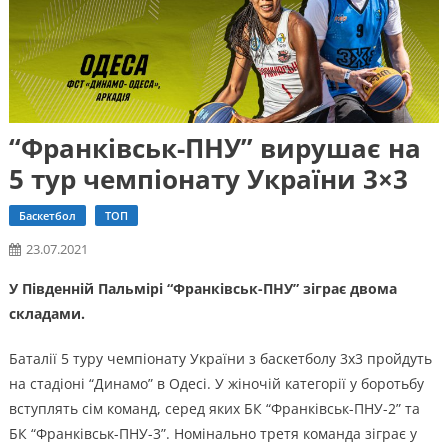
“Франківськ-ПНУ” вирушає на
5 тур чемпіонату України 3×3
Баскетбол
ТОП
23.07.2021
У Південній Пальмірі “Франківськ-ПНУ” зіграє двома
складами.
Баталії 5 туру чемпіонату України з баскетболу 3х3 пройдуть
на стадіоні “Динамо” в Одесі. У жіночій категорії у боротьбу
вступлять сім команд, серед яких БК “Франківськ-ПНУ-2” та
БК “Франківськ-ПНУ-3”. Номінально третя команда зіграє у