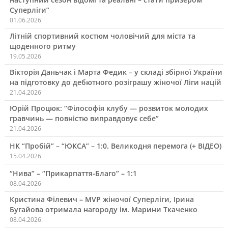
Суперліги”
01.06.2026
Літній спортивний костюм чоловічий для міста та
щоденного ритму
19.05.2026
Вікторія Даньчак і Марта Федик – у складі збірної України
на підготовку до дебютного розіграшу жіночої Ліги націй
21.04.2026
Юрій Процюк: “Філософія клубу — розвиток молодих
гравчинь — повністю виправдовує себе”
21.04.2026
НК “Пробій” – “ЮКСА” – 1:0. Великодня перемога (+ ВІДЕО)
15.04.2026
“Нива” – “Прикарпаття-Благо” – 1:1
08.04.2026
Кристина Філевич – MVP жіночої Суперліги, Ірина
Бугайова отримала нагороду ім. Марини Ткаченко
08.04.2026