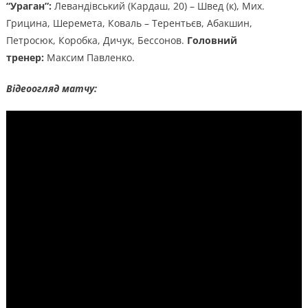
“Ураган”:
Левандівський (Кардаш, 20) – Швед (к), Мих.
Грицина, Шеремета, Коваль – Терентьєв, Абакшин,
Петросюк, Коробка, Дичук, Бессонов.
Головний
тренер:
Максим Павленко.
Відеоогляд матчу: