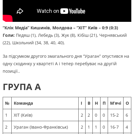
“Клік Медіа” Кишинів, Молдова –
“ХІТ” Київ
– 0:9 (0:3)
Голи:
Педяш (1), Лебедь (3), Жук (8), Кібіш (21), Чернявський
(22), Школьний (34, 38, 40, 40).
За підсумком другого змагального дня “Ураган” опустився на
одну сходинку у квартеті А і тепер перебуває на другій
позиції..
ГРУПА А
№
Команда
І
В
Н
П
М’ячі
О
1
ХІТ (Київ)
2
2
0
0
15-2
6
2
Ураган (Івано-Франківськ)
2
1
1
0
16-7
4