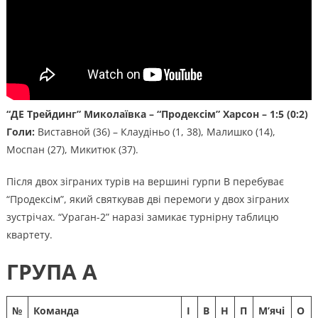
“ДЕ Трейдинг” Миколаївка
– “Продексім” Харсон – 1:5 (0:2)
Голи:
Виставной (36) – Клаудіньо (1, 38), Малишко (14),
Моспан (27), Микитюк (37).
Після двох зіграних турів на вершині гурпи В перебуває
“Продексім”, який святкував дві перемоги у двох зіграних
зустрічах. “Ураган-2” наразі замикає турнірну таблицю
квартету.
ГРУПА А
№
Команда
І
В
Н
П
М’ячі
О