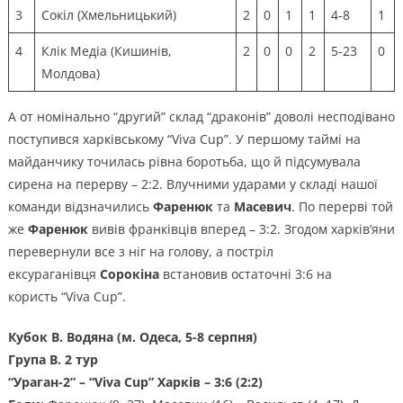
3
Сокіл (Хмельницький)
2
0
1
1
4-8
1
4
Клік Медіа (Кишинів,
2
0
0
2
5-23
0
Молдова)
А от номінально “другий” склад “драконів” доволі несподівано
поступився харківському “Viva Cup”. У першому таймі на
майданчику точилась рівна боротьба, що й підсумувала
сирена на перерву – 2:2. Влучними ударами у складі нашої
команди відзначились
Фаренюк
та
Масевич
. По перерві той
же
Фаренюк
вивів франківців вперед – 3:2. Згодом харків’яни
перевернули все з ніг на голову, а постріл
ексураганівця
Сорокіна
встановив остаточні 3:6 на
користь “Viva Cup”.
Кубок В. Водяна (м. Одеса, 5-8 серпня)
Група В. 2 тур
“
Ураган-2
” – “Viva Cup” Харків – 3:6 (2:2)