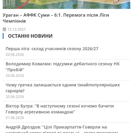
Ураган – АФФК Суми – 6:1. Перемога після Ліги
Чемпіонів
13.12.2021
ОСТАННІ НОВИНИ
Перша ліга: склад учасників сезону 2026/27
20.06.2026
Володимир Ковалюк: підсумки дебютного сезону НК
“Пробій”
20.06.2026
Чому гречка залишається одним ізнайпопулярніших
гарнірів?
20.06.2026
Віктор Бугра: “В наступному сезоні хочемо бачити
Говерлу агресивною командою”
01.06.2026
Андрій Дроздов: “Цілі Прикарпаття-Говерли на
наступний сезон відомі та реальні – стати призером