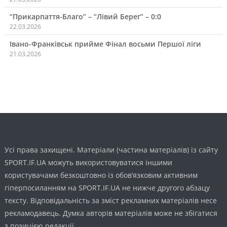
“Прикарпаття-Благо” – “Лівий Берег” – 0:0
22.03.2026
Івано-Франківськ прийме Фінал восьми Першої ліги
21.03.2026
Усі права захищені. Матеріали (частина матеріалів) із сайту
SPORT.IF.UA можуть використовуватися іншими
користувачами безкоштовно із обов’язковим активним
гіперпосиланням на SPORT.IF.UA не нижче другого абзацу
тексту. Відповідальність за зміст рекламних матеріалів несе
рекламодавець. Думка авторів матеріалів може не збігатися
з позицією редакції.