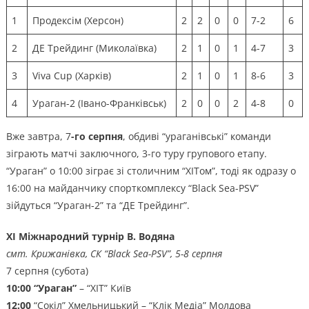
1
Продексім (Херсон)
2
2
0
0
7-2
6
2
ДЕ Трейдинг (Миколаївка)
2
1
0
1
4-7
3
3
Viva Cup (Харків)
2
1
0
1
8-6
3
4
Ураган-2 (Івано-Франківськ)
2
0
0
2
4-8
0
Вже завтра, 7
-го серпня
, обдиві “ураганівські” команди
зіграють матчі заключного, 3-го туру групового етапу.
“Ураган” о 10:00 зіграє зі столичним “ХІТом”, тоді як одразу о
16:00 на майданчику спорткомплексу “Black Sea-PSV”
зійдуться “Ураган-2” та “ДЕ Трейдинг”.
ХІ Міжнародний турнір В. Водяна
смт. Крижанівка, СК “Black Sea-PSV”, 5-8 серпня
7 серпня (субота)
10:00
“Ураган”
– “ХІТ” Київ
12:00
“Сокіл” Хмельницький – “Клік Медіа” Молдова