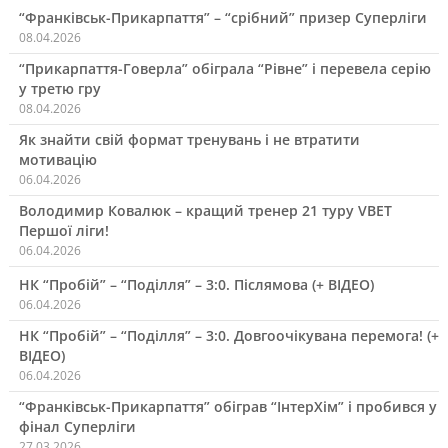
“Франківськ-Прикарпаття” – “срібний” призер Суперліги
08.04.2026
“Прикарпаття-Говерла” обіграла “Рівне” і перевела серію
у третю гру
08.04.2026
Як знайти свій формат тренувань і не втратити
мотивацію
06.04.2026
Володимир Ковалюк – кращий тренер 21 туру VBET
Першої ліги!
06.04.2026
НК “Пробій” – “Поділля” – 3:0. Післямова (+ ВІДЕО)
06.04.2026
НК “Пробій” – “Поділля” – 3:0. Довгоочікувана перемога! (+
ВІДЕО)
06.04.2026
“Франківськ-Прикарпаття” обіграв “ІнтерХім” і пробився у
фінал Суперліги
27.03.2026