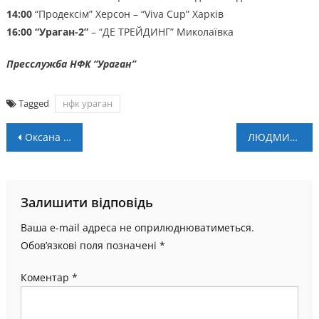
14:00
“Продексім” Херсон – “Viva Cup” Харків
16:00 “Ураган-2”
– “ДЕ ТРЕЙДИНГ” Миколаївка
Пресслужба НФК “Ураган”
Tagged
нфк ураган
Навігація
Оксана ЛІВАЧ: “Треба вже на першій Олімпіаді боротися за медалі”
ЛЮДМИЛА ЛУЗАН – СРІБНА ПРИЗЕРКА ОЛІМПІАДИ!
записів
Залишити відповідь
Ваша e-mail адреса не оприлюднюватиметься.
Обов’язкові поля позначені
*
Коментар
*