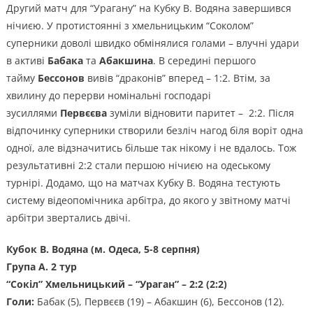
Другий матч для “Урагану” на Кубку В. Водяна завершився
нічиєю. У протистоянні з хмельницьким “Соколом”
суперники доволі швидко обмінялися голами – влучні удари
в активі
Бабака
та
Абакшина
. В середині першого
тайму
Бессонов
вивів “драконів” вперед – 1:2. Втім, за
хвилину до перерви номінальні господарі
зусиллями
Первєєва
зуміли відновити паритет – 2:2. Після
відпочинку суперники створили безліч нагод біля воріт одна
одної, але відзначитись більше так нікому і не вдалось. Тож
результативні 2:2 стали першою нічиєю на одеському
турнірі. Додамо, що на матчах Кубку В. Водяна тестують
систему відеопомічника арбітра, до якого у звітному матчі
арбітри звертались двічі.
Кубок В. Водяна (м. Одеса, 5-8 серпня)
Група А. 2 тур
“Сокіл” Хмельницький – “Ураган” – 2:2 (2:2)
Голи:
Бабак (5), Первєєв (19) – Абакшин (6), Бессонов (12).