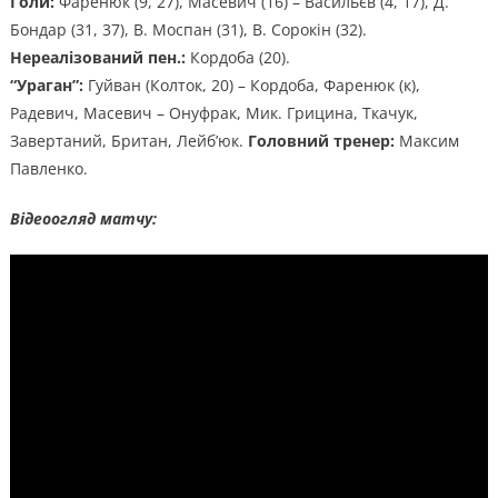
Голи:
Фаренюк (9, 27), Масевич (16) – Васильєв (4, 17), Д.
Бондар (31, 37), В. Моспан (31), В. Сорокін (32).
Нереалізований пен.:
Кордоба (20).
“Ураган”:
Гуйван (Колток, 20) – Кордоба, Фаренюк (к),
Радевич, Масевич – Онуфрак, Мик. Грицина, Ткачук,
Завертаний, Британ, Лейб’юк.
Головний тренер:
Максим
Павленко.
Відеоогляд матчу: