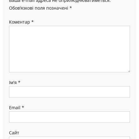
Ваша e-mail адреса не оприлюднюватиметься.
Обов’язкові поля позначені
*
Коментар
*
Ім'я
*
Email
*
Сайт