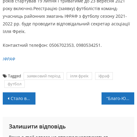
років стартував 19 липня і триватиме до 23 вересня 2021
року включно.Реєстрацію (заявку) футболістів команд-
учасниць районних змагань ІФРАФ з футболу сезону 2021-
2022 рр. буде проводити відповідальний секретар асоціації
Ілля Фреїк.
Контактний телефон: 0506702353, 0980534251.
ІФРАФ
Tagged
заявковий період
ілля фреїк
іфраф
футбол
Навігація
Стало відомо, скільки зароблять клуби Першої ліги на продажі телеправ каналам Футбол
“Благо-Юність” – переможець Кубка КРАФ!
записів
Залишити відповідь