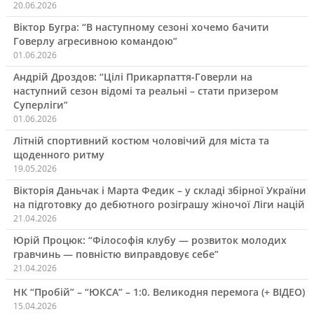
20.06.2026
Віктор Бугра: “В наступному сезоні хочемо бачити
Говерлу агресивною командою”
01.06.2026
Андрій Дроздов: “Цілі Прикарпаття-Говерли на
наступний сезон відомі та реальні – стати призером
Суперліги”
01.06.2026
Літній спортивний костюм чоловічий для міста та
щоденного ритму
19.05.2026
Вікторія Даньчак і Марта Федик – у складі збірної України
на підготовку до дебютного розіграшу жіночої Ліги націй
21.04.2026
Юрій Процюк: “Філософія клубу — розвиток молодих
гравчинь — повністю виправдовує себе”
21.04.2026
НК “Пробій” – “ЮКСА” – 1:0. Великодня перемога (+ ВІДЕО)
15.04.2026