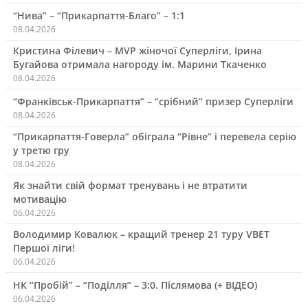
“Нива” – “Прикарпаття-Благо” – 1:1
08.04.2026
Кристина Філевич – MVP жіночої Суперліги, Ірина
Бугайова отримала нагороду ім. Марини Ткаченко
08.04.2026
“Франківськ-Прикарпаття” – “срібний” призер Суперліги
08.04.2026
“Прикарпаття-Говерла” обіграла “Рівне” і перевела серію
у третю гру
08.04.2026
Як знайти свій формат тренувань і не втратити
мотивацію
06.04.2026
Володимир Ковалюк – кращий тренер 21 туру VBET
Першої ліги!
06.04.2026
НК “Пробій” – “Поділля” – 3:0. Післямова (+ ВІДЕО)
06.04.2026