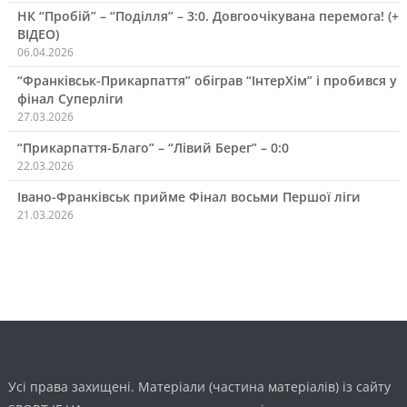
НК “Пробій” – “Поділля” – 3:0. Довгоочікувана перемога! (+
ВІДЕО)
06.04.2026
“Франківськ-Прикарпаття” обіграв “ІнтерХім” і пробився у
фінал Суперліги
27.03.2026
“Прикарпаття-Благо” – “Лівий Берег” – 0:0
22.03.2026
Івано-Франківськ прийме Фінал восьми Першої ліги
21.03.2026
Усі права захищені. Матеріали (частина матеріалів) із сайту